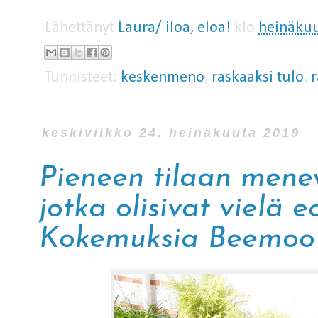
Lähettänyt
Laura/ iloa, eloa!
klo
heinäkuu
Tunnisteet:
keskenmeno
,
raskaaksi tulo
,
keskiviikko 24. heinäkuuta 2019
Pieneen tilaan mene
jotka olisivat vielä e
Kokemuksia Beemoo 