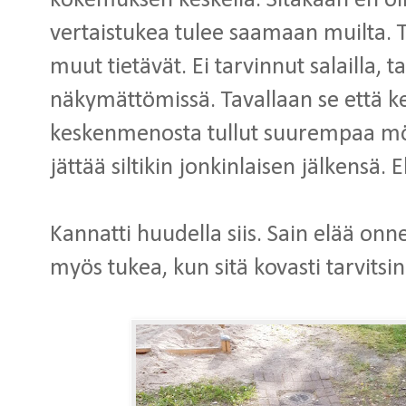
kokemuksen keskellä. Sitäkään en olis
vertaistukea tulee saamaan muilta. T
muut tietävät. Ei tarvinnut salailla, ta
näkymättömissä. Tavallaan se että kert
keskenmenosta tullut suurempaa m
jättää siltikin jonkinlaisen jälkensä. 
Kannatti huudella siis. Sain elää onne
myös tukea, kun sitä kovasti tarvitsin