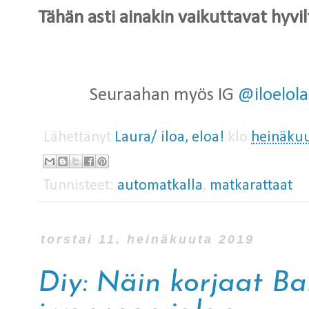
Tähän asti ainakin vaikuttavat hyvilt
Seuraahan myös IG
@iloelol
Lähettänyt
Laura/ iloa, eloa!
klo
heinäkuu
Tunnisteet:
automatkalla
,
matkarattaat
torstai 11. heinäkuuta 2019
Diy: Näin korjaat B