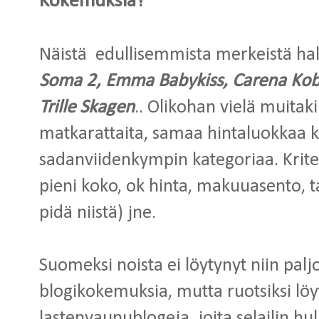
Kokemuksia?
Näistä edullisemmista merkeistä hal
Soma 2, Emma Babykiss, Carena Kob
Trille Skagen
.. Olikohan vielä muitak
matkarattaita, samaa hintaluokkaa ka
sadanviidenkympin kategoriaa. Kritee
pieni koko, ok hinta, makuuasento, t
pidä niistä) jne.
Suomeksi noista ei löytynyt niin paljo
blogikokemuksia, mutta ruotsiksi lö
lastenvaunublogeja, joita selailin hul