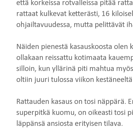
että korkeissa rotvalleissa pitää rattai
rattaat kulkevat ketterästi, 16 kiloi
ohjailtavuudessa, mutta pelittävät i
Näiden pienestä kasauskoosta olen kyl
ollakaan reissattu kotimaata kauempan
silloin, kun yllärinä piti mahtua myös
oltiin juuri tulossa viikon kestäneeltä
Rattauden kasaus on tosi näppärä. Er
superpitkä kuomu, on oikeasti tosi p
läppänsä ansiosta erityisen tilava.