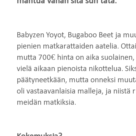
mahtua vähän sitä sun tätä.
Babyzen Yoyot, Bugaboo Beet ja muut 
pienien matkarattaiden aatelia. Otta
mutta 700€ hinta on aika suolainen,
vielä aikaan pienoista nikottelua. Siks
päätyneetkään, mutta onneksi muut
oli vastaavanlaisia malleja, ja niistä
meidän matkiksia.