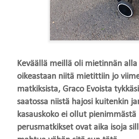
Keväällä meillä oli mietinnän all
oikeastaan niitä mietittiin jo vii
matkiksista, Graco Evoista tykkäs
saatossa niistä hajosi kuitenkin j
kasauskoko ei ollut pienimmästä
perusmatkikset ovat aika isoja sill