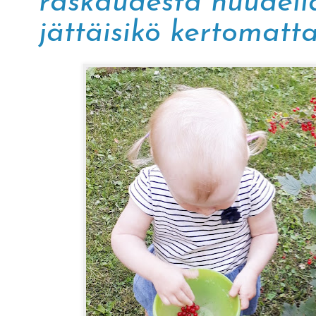
raskaudesta huudella
jättäisikö kertomatt