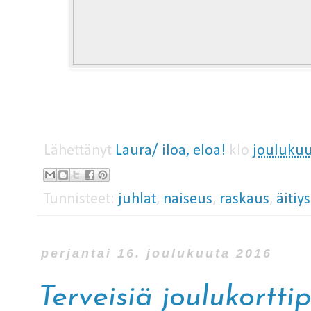
Lähettänyt
Laura/ iloa, eloa!
klo
joulukuu
Tunnisteet:
juhlat
,
naiseus
,
raskaus
,
äitiys
perjantai 16. joulukuuta 2016
Terveisiä joulukortti