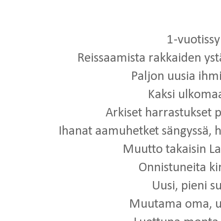
1-vuotissy
Reissaamista rakkaiden ystä
Paljon uusia ihm
Kaksi ulkom
Arkiset harrastukset 
Ihanat aamuhetket sängyssä, h
Muutto takaisin 
Onnistuneita ki
Uusi, pieni s
Muutama oma, uu