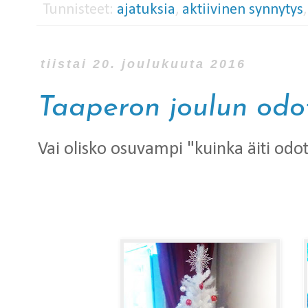
Tunnisteet:
ajatuksia
,
aktiivinen synnytys
tiistai 20. joulukuuta 2016
Taaperon joulun odo
Vai olisko osuvampi "kuinka äiti odo