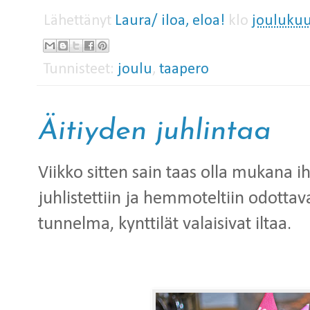
Lähettänyt
Laura/ iloa, eloa!
klo
joulukuu
Tunnisteet:
joulu
,
taapero
Äitiyden juhlintaa
Viikko sitten sain taas olla mukana ih
juhlistettiin ja hemmoteltiin odottav
tunnelma, kynttilät valaisivat iltaa.