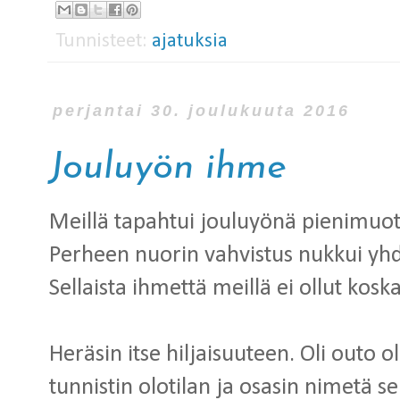
Tunnisteet:
ajatuksia
perjantai 30. joulukuuta 2016
Jouluyön ihme
Meillä tapahtui jouluyönä pienimuo
Perheen nuorin vahvistus nukkui yhde
Sellaista ihmettä meillä ei ollut kosk
Heräsin itse hiljaisuuteen. Oli outo 
tunnistin olotilan ja osasin nimetä se