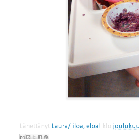
Lähettänyt
Laura/ iloa, eloa!
klo
joulukuu