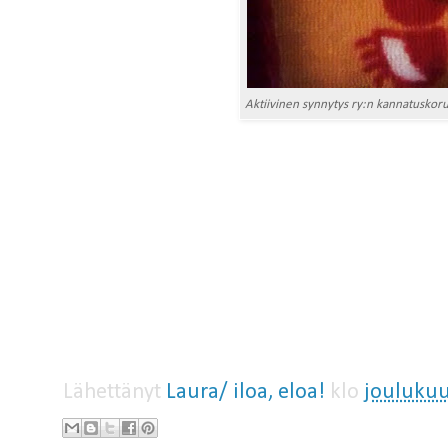
Aktiivinen synnytys ry:n kannatuskor
Lähettänyt
Laura/ iloa, eloa!
klo
joulukuu