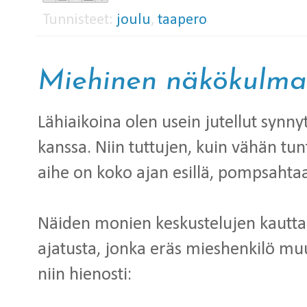
Tunnisteet:
joulu
,
taapero
Miehinen näkökulma
Lähiaikoina olen usein jutellut synn
kanssa. Niin tuttujen, kuin vähän tu
aihe on koko ajan esillä, pompsahtaa
Näiden monien keskustelujen kautta
ajatusta, jonka eräs mieshenkilö muu
niin hienosti: