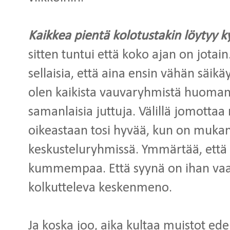
Kaikkea pientä kolotustakin löytyy ky
sitten tuntui että koko ajan on jotai
sellaisia, että aina ensin vähän säikä
olen kaikista vauvaryhmistä huomann
samanlaisia juttuja. Välillä jomottaa
oikeastaan tosi hyvää, kun on mukan
keskusteluryhmissä. Ymmärtää, että e
kummempaa. Että syynä on ihan vaan
kolkutteleva keskenmeno.
Ja koska joo, aika kultaa muistot ede