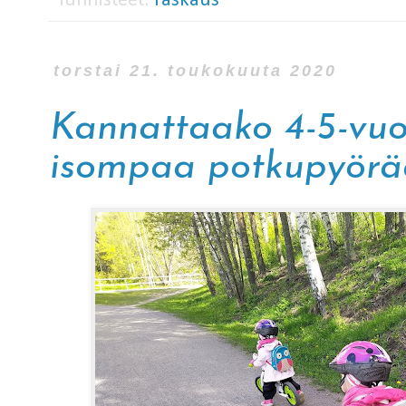
Tunnisteet:
raskaus
torstai 21. toukokuuta 2020
Kannattaako 4-5-vuo
isompaa potkupyörä