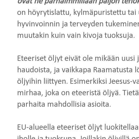
ovat ne parhaimmillaan paljon teho
on höyrytislattu, kylmäpuristettu tai 
hyvinvoinnin ja terveyden tukeminen
muutakin kuin vain kivoja tuoksuja.
Eteeriset öljyt eivät ole mikään uusi 
haudoista, ja vaikkapa Raamatusta lö
öljyihin liittyen. Esimerkiksi Jeesus-va
mirhaa, joka on eteeristä öljyä. Tietä
parhaita mahdollisia asioita.
EU-alueella eteeriset öljyt luokitella