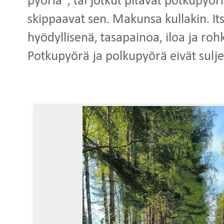
pyöriä", tai jotkut pitävät potkupyöri
skippaavat sen. Makunsa kullakin. I
hyödyllisenä, tasapainoa, iloa ja ro
Potkupyörä ja polkupyörä eivät sulje 