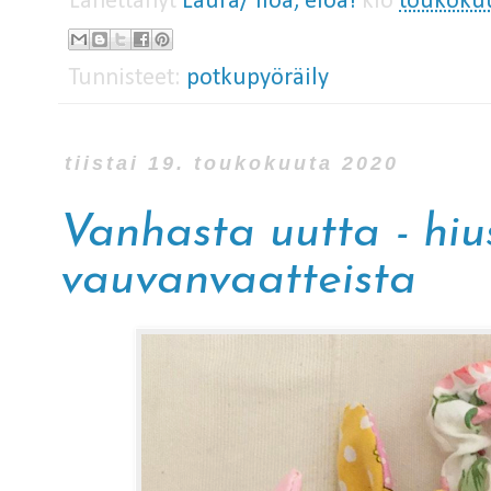
Lähettänyt
Laura/ iloa, eloa!
klo
toukokuu
Tunnisteet:
potkupyöräily
tiistai 19. toukokuuta 2020
Vanhasta uutta - hiu
vauvanvaatteista