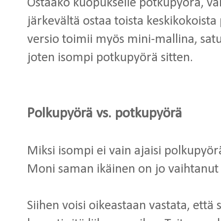
Ostaako kuopukselle potkupyörä, vai
järkevältä ostaa toista keskikokoist
versio toimii myös mini-mallina, satu
joten isompi potkupyörä sitten.
Polkupyörä vs. potkupyörä
Miksi isompi ei vain ajaisi polkupyör
Moni saman ikäinen on jo vaihtanut
Siihen voisi oikeastaan vastata, että 