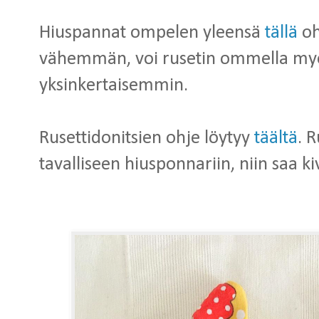
Hiuspannat ompelen yleensä
tällä
oh
vähemmän, voi rusetin ommella my
yksinkertaisemmin.
Rusettidonitsien ohje löytyy
täältä
. 
tavalliseen hiusponnariin, niin saa ki