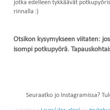
jotka edelleen tykkäävät potkupyör
rinnalla :)
Otsikon kysymykseen viitaten: jo
isompi potkupyörä. Tapauskohtais
Seuraatko jo Instagramissa? T