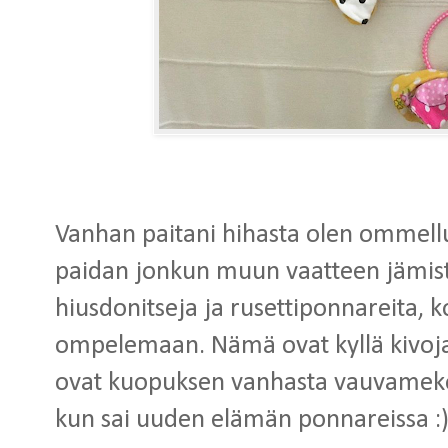
Vanhan paitani hihasta olen ommell
paidan jonkun muun vaatteen jämistä
hiusdonitseja ja rusettiponnareita, k
ompelemaan. Nämä ovat kyllä kivoja!
ovat kuopuksen vanhasta vauvamekos
kun sai uuden elämän ponnareissa :