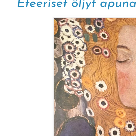
Eteeriset öljyt apuna