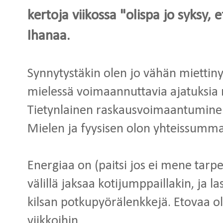
kertoja viikossa "olispa jo syksy,
Ihanaa.
Synnytystäkin olen jo vähän miettinyt
mielessä voimaannuttavia ajatuksia 
Tietynlainen raskausvoimaantuminen 
Mielen ja fyysisen olon yhteissummaa
Energiaa on (paitsi jos ei mene tarp
välillä jaksaa kotijumppaillakin, ja
kilsan potkupyörälenkkejä. Etovaa o
viikkoihin.