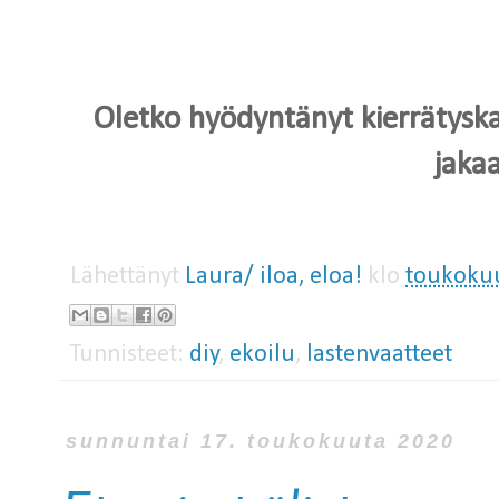
Oletko hyödyntänyt kierrätysk
jaka
Lähettänyt
Laura/ iloa, eloa!
klo
toukokuu
Tunnisteet:
diy
,
ekoilu
,
lastenvaatteet
sunnuntai 17. toukokuuta 2020