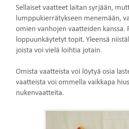
Sellaiset vaatteet laitan syrjään, mu
lumppukierrätykseen menemään, va
omien vanhojen vaatteiden kanssa. Pu
loppuunkäytetyt topit. Yleensä niistäk
joista voi vielä loihtia jotain.
Omista vaatteista voi löytyä osia las
vaatteista voi ommella vaikkapa hius
nukenvaatteita.