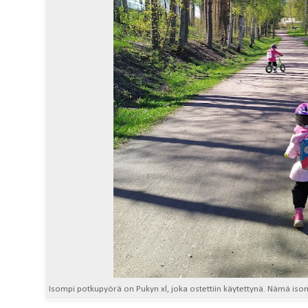
Isompi potkupyörä on Pukyn xl, joka ostettiin käytettynä. Nämä isom