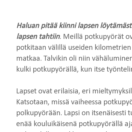
Haluan pitää kiinni lapsen löytämästä
lapsen tahtiin
. Meillä potkupyörät ova
potkitaan välillä useiden kilometrie
matkaa. Talvikin oli niin vähäluminen
kulki potkupyörällä, kun itse työntel
Lapset ovat erilaisia, eri mieltymyksil
Katsotaan, missä vaiheessa potkupyö
polkupyörään. Lapsi on itsenäisesti t
enää kouluikäisenä potkupyörällä aja.