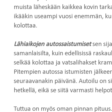
muista läheskään kaikkea kovin tarkas
ikääkin useampi vuosi enemmän, ku
kolottaa.
Lähiaikojen autossaistumiset
sen sij
samanlaisilta, kuin edellisissä raska
selkää kolottaa ja vatsalihakset kr
Pitempien autossa istumisten jälkee
seuraavanakin päivänä. Autoilu on si
hetkellä, eikä se siitä varmasti hel
Tuttua on myös oman pinnan pituus.