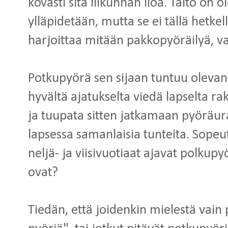
kovasti sitä liikunnan iloa. Taito on ol
ylläpidetään, mutta se ei tällä hetkell
harjoittaa mitään pakkopyöräilyä, vai
Potkupyörä sen sijaan tuntuu olevan 
hyvältä ajatukselta viedä lapselta ra
ja tuupata sitten jatkamaan pyöräura
lapsessa samanlaisia tunteita. Sopeut
neljä- ja viisivuotiaat ajavat polkup
ovat?
Tiedän, että joidenkin mielestä vain 