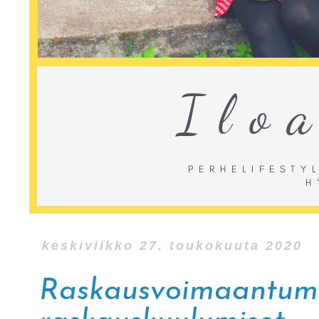
keskiviikko 27. toukokuuta 2020
Raskausvoimaantumin