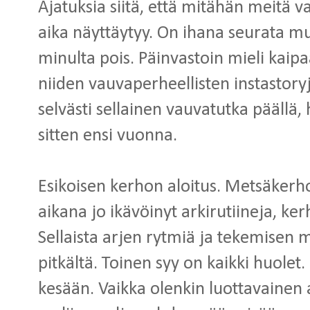
Ajatuksia siitä, että mitähän meitä v
aika näyttäytyy. On ihana seurata m
minulta pois. Päinvastoin mieli kaipaa
niiden vauvaperheellisten instastory
selvästi sellainen vauvatutka päällä, h
sitten ensi vuonna.
Esikoisen kerhon aloitus. Metsäkerho
aikana jo ikävöinyt arkirutiineja, 
Sellaista arjen rytmiä ja tekemisen m
pitkältä. Toinen syy on kaikki huolet.
kesään. Vaikka olenkin luottavainen 