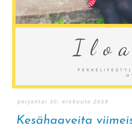
perjantai 30. elokuuta 2019
Kesähaaveita viimeis