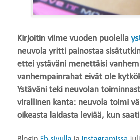
Kirjoitin viime vuoden puolella
ys
neuvola yritti painostaa sisätutk
ettei ystäväni menettäisi vanhem
vanhempainrahat eivät ole kytkök
Ystäväni teki neuvolan toiminnasta
virallinen kanta: neuvola toimi vä
oikeasta laidasta leviää, kun saa
Blogin
Fb-sivulla
ja
Instagramissa
jul