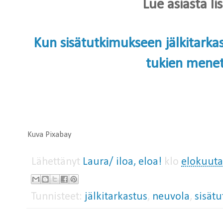
Lue asiasta li
Kun sisätutkimukseen jälkitarka
tukien menet
Kuva Pixabay
Lähettänyt
Laura/ iloa, eloa!
klo
elokuuta
Tunnisteet:
jälkitarkastus
,
neuvola
,
sisät