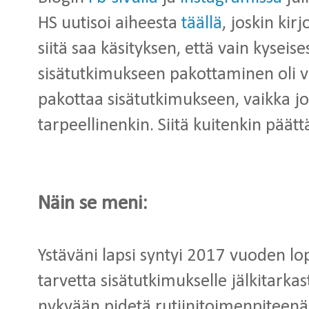
HS uutisoi aiheesta
täällä
, joskin kir
siitä saa käsityksen, että vain kyseis
sisätutkimukseen pakottaminen oli vä
pakottaa sisätutkimukseen, vaikka joi
tarpeellinenkin. Siitä kuitenkin päättä
Näin se meni:
Ystäväni lapsi syntyi 2017 vuoden lo
tarvetta sisätutkimukselle jälkitarkas
nykyään pidetä rutiinitoimenpiteenä, 