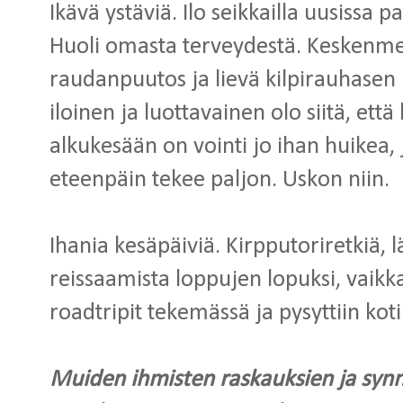
Ikävä ystäviä. Ilo seikkailla uusissa
Huoli omasta terveydestä. Keskenme
raudanpuutos ja lievä kilpirauhasen l
iloinen ja luottavainen olo siitä, ett
alkukesään on vointi jo ihan huikea, 
eteenpäin tekee paljon. Uskon niin.
Ihania kesäpäiviä. Kirpputoriretkiä, 
reissaamista loppujen lopuksi, vaikk
roadtripit tekemässä ja pysyttiin ko
Muiden ihmisten raskauksien ja syn