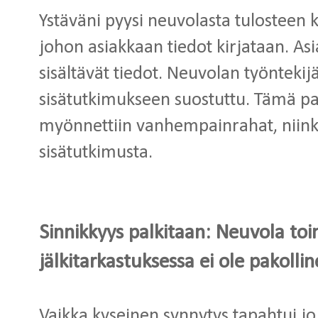
Ystäväni pyysi neuvolasta tulosteen k
johon asiakkaan tiedot kirjataan. As
sisältävät tiedot. Neuvolan työntekijä 
sisätutkimukseen suostuttu. Tämä pape
myönnettiin vanhempainrahat, niinkui
sisätutkimusta.
Sinnikkyys palkitaan: Neuvola toi
jälkitarkastuksessa ei ole pakolli
Vaikka kyseinen synnytys tapahtui j