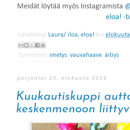
Meidät löytää myös Instagramista
@
eloa! -b
Lähettänyt
Laura/ iloa, eloa!
klo
elokuuta
Tunnisteet:
imetys
,
vauvahaave
,
äitiys
perjantai 23. elokuuta 2019
Kuukautiskuppi autto
keskenmenoon liittyv