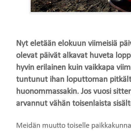
Nyt eletään elokuun viimeisiä päiv
olevat päivät alkavat huveta lop
hyvin erilainen kuin vaikkapa viim
tuntunut ihan loputtoman pitkält
huonommassakin. Jos vuosi sitten o
arvannut vähän toisenlaista sisä
Meidän muutto toiselle paikkakunnall