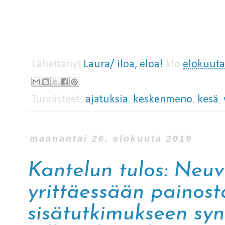
Lähettänyt
Laura/ iloa, eloa!
klo
elokuuta
Tunnisteet:
ajatuksia
,
keskenmeno
,
kesä
,
maanantai 26. elokuuta 2019
Kantelun tulos: Neuv
yrittäessään painos
sisätutkimukseen sy