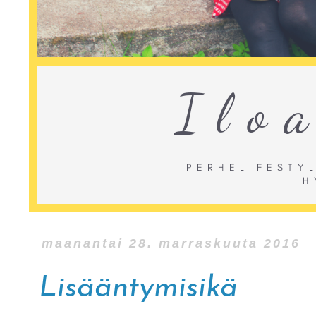
maanantai 28. marraskuuta 2016
Lisääntymisikä