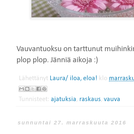
Vauvantuoksu on tarttunut muihinkin, 
plop plop. Jänniä aikoja :)
Lähettänyt
Laura/ iloa, eloa!
klo
marrasku
Tunnisteet:
ajatuksia
,
raskaus
,
vauva
sunnuntai 27. marraskuuta 2016