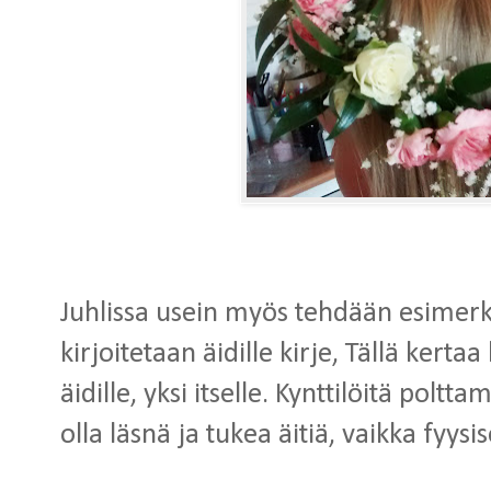
Juhlissa usein myös tehdään esimerki
kirjoitetaan äidille kirje, Tällä kerta
äidille, yksi itselle. Kynttilöitä polt
olla läsnä ja tukea äitiä, vaikka fyys