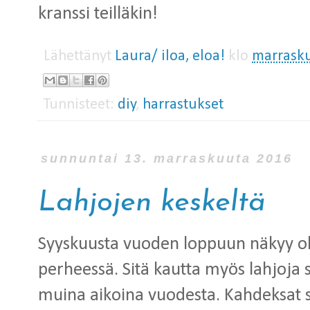
kranssi teilläkin!
Lähettänyt
Laura/ iloa, eloa!
klo
marrasku
Tunnisteet:
diy
,
harrastukset
sunnuntai 13. marraskuuta 2016
Lahjojen keskeltä
Syyskuusta vuoden loppuun näkyy o
perheessä. Sitä kautta myös lahjoja
muina aikoina vuodesta. Kahdeksat sy