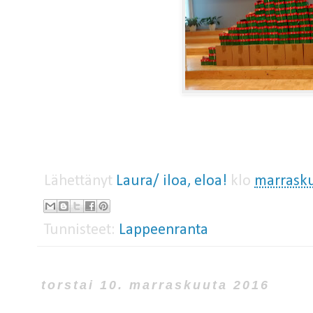
Lähettänyt
Laura/ iloa, eloa!
klo
marrasku
Tunnisteet:
Lappeenranta
torstai 10. marraskuuta 2016