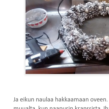
Ja eikun naulaa hakkaamaan oveen. O
muualta, kun naapurin kranssista. I