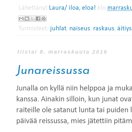
Lähettänyt
Laura/ iloa, eloa!
klo
marrasku
Tunnisteet:
juhlat
,
naiseus
,
raskaus
,
äitiys
tiistai 8. marraskuuta 2016
Junareissussa
Junalla on kyllä niin helppoa ja mu
kanssa. Ainakin silloin, kun junat ova
raiteille ole satanut lunta tai puiden l
päivää reissussa, mies jätettiin pitä