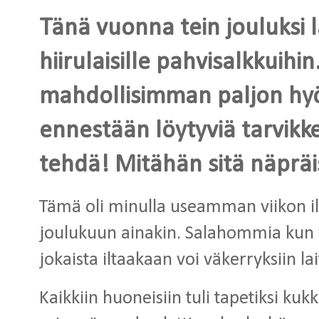
Tänä vuonna tein jouluksi 
hiirulaisille pahvisalkkuihin
mahdollisimman paljon hy
ennestään löytyviä tarvikkei
tehdä! Mitähän sitä näpräi
Tämä oli minulla useamman viikon i
joulukuun ainakin. Salahommia kun vo
jokaista iltaakaan voi väkerryksiin lait
Kaikkiin huoneisiin tuli tapetiksi ku