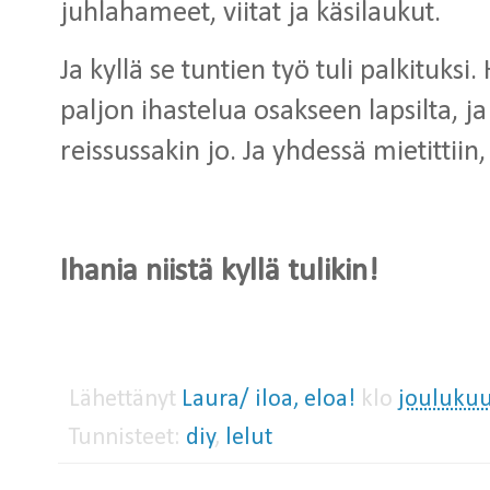
juhlahameet, viitat ja käsilaukut.
Ja kyllä se tuntien työ tuli palkituksi
paljon ihastelua osakseen lapsilta, ja k
reissussakin jo. Ja yhdessä mietittiin,
Ihania niistä kyllä tulikin!
Lähettänyt
Laura/ iloa, eloa!
klo
joulukuu
Tunnisteet:
diy
,
lelut