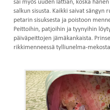
sai myös uuden lattian, koska hänen 
salkun sisusta. Kaikki saivat sängyn 
petarin sisuksesta ja poistoon menne
Peittoihin, patjoihin ja tyynyihin lö
päiväpeittojen jämäkankaista. Prins
rikkimenneessä tylliunelma-mekost