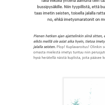
Tällä viikolla yhtenä aamuna tein ta
bussipysäkille. Niin tyypillistä, että b
taas imetin seisten, toisella jalalla ratt
no, ehkä imetysmaratonit on m
Pienen hetken ajan ajattelinkin siinä sitten,
eikös meillä ole asiat aika hyvin, tietoa imety
jalalla seisten.
Plop! Kuplavaroitus! Olinkin s
omasta mielestä imetys tuntuu niin perusjutult
hyvä herätellä näistä kuplista, joita pääsee 