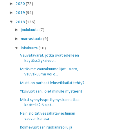
►
2020
(72)
►
2019
(94)
▼
2018
(136)
►
joulukuuta
(7)
►
marraskuuta
(9)
▼
lokakuuta
(10)
Vauvatavarat, jotka ovat edelleen
käytössä yksivuo...
Mitäs me vauvakuumeilijat - Varo,
vauvakuume voi o...
Mistä on parhaat leluseikkailut tehty?
Yksivuotiaani, olet minulle mysteeri!
Miksi synnytyspettymys kannattaa
käsitellä? 6 ajat...
Näin aloitat vessahätäviestinnän
vauvan kanssa
Kolmevuotiaan ruokanirsoilu ja