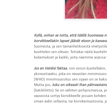
Kyllä, onhan se totta, että täällä Suomessa mei
korvikkeellakin lapset jäävät eloon ja kasvava
Suomesta, ja sen tämänhetkisestä imetystilan
kuvittelen sen olevan. Tottakai näitä kuvit
kokemukset ja kaikki, joita näemme arjessa
Jos en tietäisi faktaa
, niin voisin kuvitellaki
yksivuotiaaksi, joka on neuvolan minimisuos
(WHO) minimisuositus sen sijaan on se kaksi
Mutta joo,
luku on oikeasti ihan päinvastain
(kätilöliitto). Se on vähiten pohjoismaissa, pi
vauvoista siirtyy korvikkeelle jossain kohden 
oman äidin sellaista, tai korvikemuotoista