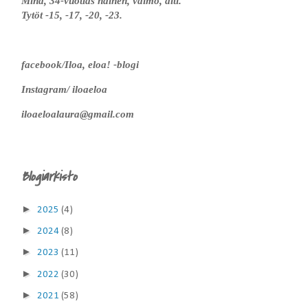
Minä, 34-vuotias nainen, vaimo, äiti.
Tytöt -15, -17, -20, -23.
facebook/Iloa, eloa! -blogi
Instagram/ iloaeloa
iloaeloalaura@gmail.com
Blogiarkisto
►
2025
(4)
►
2024
(8)
►
2023
(11)
►
2022
(30)
►
2021
(58)