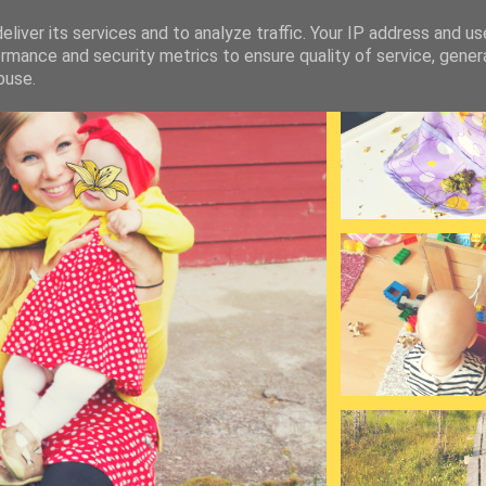
liver its services and to analyze traffic. Your IP address and u
rmance and security metrics to ensure quality of service, gene
buse.