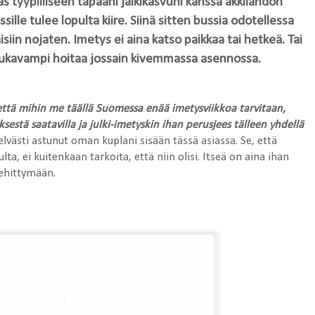
as tyypilliseen tapaani jälkikasvuni kanssa äkkilähdön
ussille tulee lopulta kiire. Siinä sitten bussia odotellessa
aisiin nojaten. Imetys ei aina katso paikkaa tai hetkeä. Tai
ukavampi hoitaa jossain kivemmassa asennossa.
 että mihin me täällä Suomessa enää imetysviikkoa tarvitaan,
ksestä saatavilla ja julki-imetyskin ihan perusjees tälleen yhdellä
elvästi astunut oman kuplani sisään tässä asiassa. Se, että
a, ei kuitenkaan tarkoita, että niin olisi. Itseä on aina ihan
kehittymään.