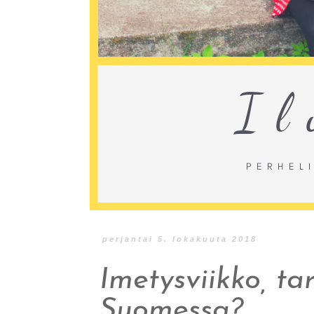
perjantai 5. lokakuuta 2018
Imetysviikko, ta
Suomessa?