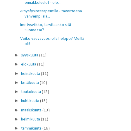
ennakkoluulot - ole...
Äitiysfysioterapeutilla - tavoitteena
vahvempi ala...
Imetysviikko, tarvitaanko sitä
Suomessa?
Voiko vauvavuosi olla helppo? Meillä
oli!
►
syyskuuta
(11)
►
elokuuta
(11)
►
heinäkuuta
(11)
►
kesäkuuta
(10)
►
toukokuuta
(12)
►
huhtikuuta
(15)
►
maaliskuuta
(13)
►
helmikuuta
(11)
►
tammikuuta
(16)