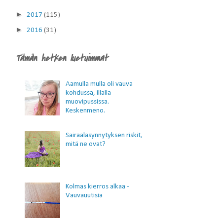
►
2017
(115)
►
2016
(31)
Tämän hetken luetuimmat
Aamulla mulla oli vauva
kohdussa, illalla
muovipussissa.
Keskenmeno.
Sairaalasynnytyksen riskit,
mitä ne ovat?
Kolmas kierros alkaa -
Vauvauutisia