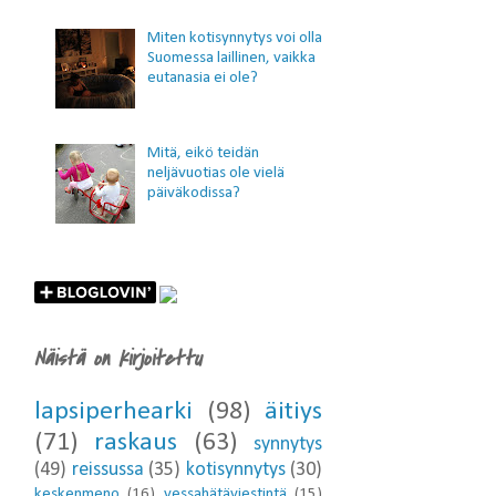
Miten kotisynnytys voi olla
Suomessa laillinen, vaikka
eutanasia ei ole?
Mitä, eikö teidän
neljävuotias ole vielä
päiväkodissa?
Näistä on kirjoitettu
lapsiperhearki
(98)
äitiys
(71)
raskaus
(63)
synnytys
(49)
reissussa
(35)
kotisynnytys
(30)
keskenmeno
(16)
vessahätäviestintä
(15)