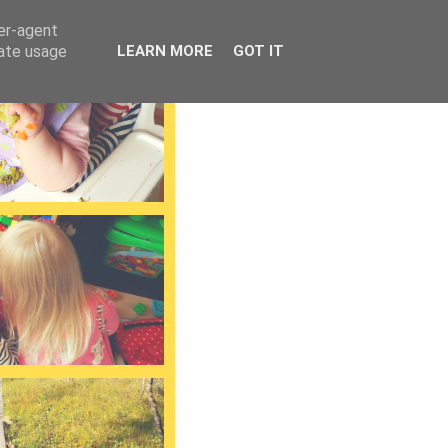
ser-agent
rate usage
LEARN MORE
GOT IT