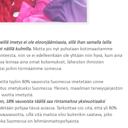
llä imetys ei ole eloonjäämisasia, sillä ihan samalla lailla
t näillä kulmilla.
Mutta jos nyt puhutaan kotimaastamme
teesta, niin se ei edelleenkään ole yhtään niin hyvä, kuin aina
elmia leimaa aina omat kokemukset, läheisten ihmisten
 tai joihin törmäämme somessa.
n, että tyyliin 80% vauvoista Suomessa imetetään sinne
itus imetykseksi Suomessa. Yleinen, maailman terveysjärjestön
 vuotta imetystä.
en, 18% vauvoista täällä saa rintamaitoa yksivuotiaaksi
detään pohjaa tässä asiassa. Tarkoittaa siis sitä, että yli 80%
vauvavuotta, sillä sitä maitoa olisi kuitenkin saatava, joko
, joka Suomessa on lehmänmaitopohjaista.