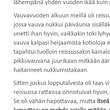
lähempänä yhden vuoden ikää kuin
Vauvavuoden alkuun meillä oli reis
jossa vauva nukkui päiväunia sisälläkin
unetti ihan hyvin, vaikkakin toki ly
vauva kaipasi heijaamista kotioloj
tapahtui tuolloin reissussakin kainalo
pikkuvauvana juurikaan mitkään ääne
haitanneet nukkumistakaan.
Sitten joskus lopputalvesta oli taas vil
reissussa rattaissa onnistuivat hyvin
Se oli vähän hapottavaa, mutta
itseä