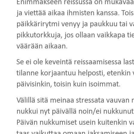
Enimmäkseen reissussa on mukavaa.
ja viettää aikaa ihmisten kanssa. To
päikkärirytmi venyy ja paukkuu tai v
pikkutorkkuja, jos ollaan vaikkapa t
väärään aikaan.
Se ei ole keveintä reissaamisessa la
tilanne korjaantuu helposti, etenki
päivisinkin, toisin kuin isoimmat.
Välillä sitä meinaa stressata vauvan 
nukkui nyt päivällä noin/ei nukkunut
Päivän nukkumiset usein kuitenkin v
taas vaikuttaa omaan jaksamiseen j