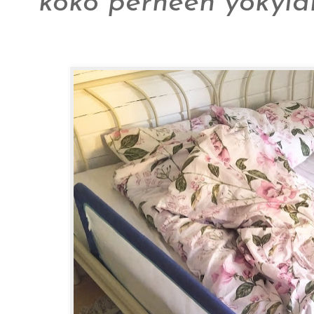
koko perheen yökylär