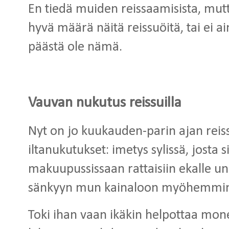
En tiedä muiden reissaamisista, mutt
hyvä määrä näitä reissuöitä, tai ei 
päästä ole nämä.
Vauvan nukutus reissuilla
Nyt on jo kuukauden-parin ajan reiss
iltanukutukset: imetys sylissä, josta s
makuupussissaan rattaisiin ekalle unip
sänkyyn mun kainaloon myöhemmin. I
Toki ihan vaan ikäkin helpottaa mon