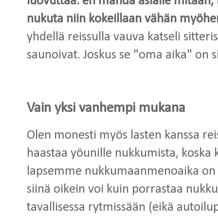
luovuttaa: en mahda asialle mitään, 
nukuta niin kokeillaan vähän myö
yhdellä reissulla vauva katseli sitter
saunoivat. Joskus se "oma aika" on si
Vain yksi vanhempi mukana
Olen monesti myös lasten kanssa rei
haastaa yöunille nukkumista, koska 
lapsemme nukkumaanmenoaika on s
siinä oikein voi kuin porrastaa nu
tavallisessa rytmissään (eikä autoilu