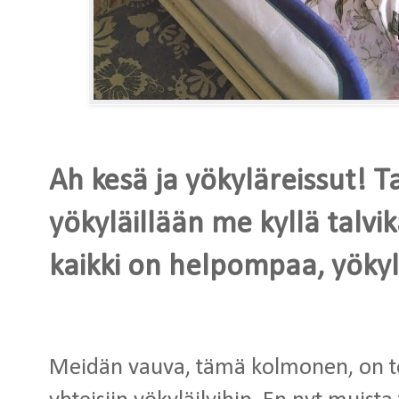
Ah kesä ja yökyläreissut! T
yökyläillään me kyllä talvi
kaikki on helpompaa, yökyl
Meidän vauva, tämä kolmonen, on to