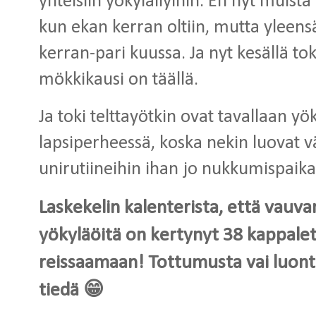
yhteisiin yökyläilyihin. En nyt muist
kun ekan kerran oltiin, mutta yleens
kerran-pari kuussa. Ja nyt kesällä 
mökkikausi on täällä.
Ja toki telttayötkin ovat tavallaan yö
lapsiperheessä, koska nekin luovat v
unirutiineihin ihan jo nukkumispaika
Laskekelin kalenterista, että vauvan
yökyläöitä on kertynyt 38 kappalet
reissaamaan! Tottumusta vai luont
tiedä 😁