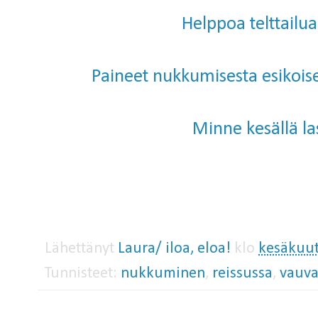
Helppoa telttailua
Paineet nukkumisesta esikois
Minne kesällä la
Lähettänyt
Laura/ iloa, eloa!
klo
kesäkuut
Tunnisteet:
nukkuminen
,
reissussa
,
vauva