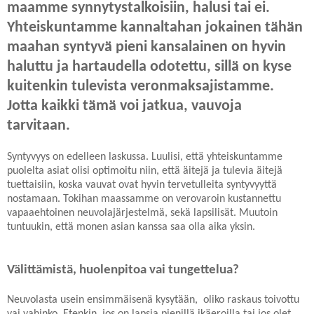
maamme synnytystalkoisiin, halusi tai ei.
Yhteiskuntamme kannaltahan jokainen tähän
maahan syntyvä pieni kansalainen on hyvin
haluttu ja hartaudella odotettu, sillä on kyse
kuitenkin tulevista veronmaksajistamme.
Jotta kaikki tämä voi jatkua, vauvoja
tarvitaan.
Syntyvyys on edelleen laskussa. Luulisi, että yhteiskuntamme
puolelta asiat olisi optimoitu niin, että äitejä ja tulevia äitejä
tuettaisiin, koska vauvat ovat hyvin tervetulleita syntyvyyttä
nostamaan. Tokihan maassamme on verovaroin kustannettu
vapaaehtoinen neuvolajärjestelmä, sekä lapsilisät. Muutoin
tuntuukin, että monen asian kanssa saa olla aika yksin.
Välittämistä, huolenpitoa vai tungettelua?
Neuvolasta usein ensimmäisenä kysytään, oliko raskaus toivottu
vai vahinko. Etenkin, jos on lapsia pienillä ikäeroilla tai jos olet