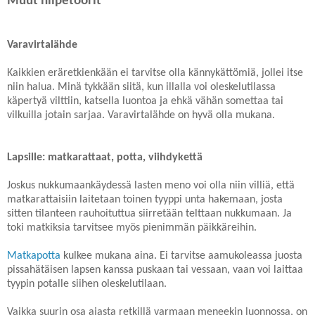
Muut hilpetöörit
Varavirtalähde
Kaikkien eräretkienkään ei tarvitse olla kännykättömiä, jollei itse
niin halua. Minä tykkään siitä, kun illalla voi oleskelutilassa
käpertyä vilttiin, katsella luontoa ja ehkä vähän somettaa tai
vilkuilla jotain sarjaa. Varavirtalähde on hyvä olla mukana.
Lapsille: matkarattaat, potta, viihdykettä
Joskus nukkumaankäydessä lasten meno voi olla niin villiä, että
matkarattaisiin laitetaan toinen tyyppi unta hakemaan, josta
sitten tilanteen rauhoituttua siirretään telttaan nukkumaan. Ja
toki matkiksia tarvitsee myös pienimmän päikkäreihin.
Matkapotta
kulkee mukana aina. Ei tarvitse aamukoleassa juosta
pissahätäisen lapsen kanssa puskaan tai vessaan, vaan voi laittaa
tyypin potalle siihen oleskelutilaan.
Vaikka suurin osa ajasta retkillä varmaan meneekin luonnossa, on