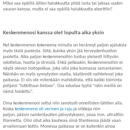
Miksi saa epäillä äitien halukkuutta pitää lasta tai jaksaa uuden
vauvan kanssa, mutta ei saa epäillä halukkuutta aborttiin?
Keskenmenosi kanssa olet lopulta aika yksin
Nyt keskenmenon kokeneena minulla on herännyt paljon ajatuksia
myös tästä puolesta. Siitä, kuinka yksin jää terveydenhuollon
puolelta. Aika paljon keskenmenoihin tuntuu yleisesti liittyvän
odottelua, huolta ja stressiä. Ehkä pelkoakin. Keskenmenoihin ei
näytä olevan hoitopolkua, joka olisi joka kunnassa samanlainen.
Näinhän on myös synnytysten osalta, käytännöt vaihtelevat joka
paikassa. Ei siis ole mitenkään mahdollista, että kaikki toiminta
pohjaisi "tutkittuun tietoon". Osa edustaa tyyliä "näin meillä on
nämä hoidettu".
Oma keskenmenoni sattui niin sanotusti onnellisten tähtien alla.
Koska
keskenmeno oli verinen ja raju
ja viikkoja niin
paljon, pääsin naistentautien päivystykseen, jossa mm. ultrattiin
tilannetta. Olisi ollut aika kauheaa siinä tilanteessa jäädä vaan
arvailemaan kotiin. Monessa paikassa se on kuitenkin ainoa