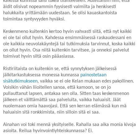
kaikissa kunnissa saisi tukea tilanteeseen. Autettaisiin niin, että
äidit olisivat nopeammin fyysisesti valmiita ja henkisesti
halukkaita yrittämään uudestaan. Se olisi kauaskantoista
toimintaa syntyvyyden hyväksi.
Keskenmeno kuitenkin kertoo hyvin vahvasti siitä, että nyt kaikki
ei ole tai ollut hyvin. Kahdessa ensimmäisessä raskaudessani en
ole kaikkia neuvolakäyntejä tai tutkimuksia tarvinnut, koska kaikki
on ollut hyvin. Osa niitä kuitenkin tarvitsee, ja onneksi palvelut
toimivat hyvin siltä osin pääasiassa.
Ristiriitaista on kuitenkin se, että synnytyksen jälkeisessä
jälkitarkastuksessa monessa kunnassa
painostetaan
sisätutkimukseen
, vaikka se ei ole Kelan mukaan edes pakollinen.
Voisikin vähän liioitellen sanoa, että kamoon, se on jo
pullauttanut lapsen, antakaa sen olla. Sitten taas keskenmenon
jälkeen et välttämättä saa palveluita, vaikka haluaisit. Jäät
nuolemaan omia haavojasi. Että sen kerran elämässä kun mä
haluaisin sitä ronkkimista, niin silloin sitä ei saa.
Ainahan voi toki mennä yksityiselle. Rahalla saa aika monia kivoja
asioita. Reilua hyvinvointiyhteiskunnassa? Ei.