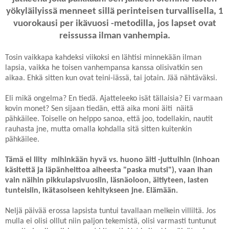
yökyläilyissä menneet sillä perinteisen turvallisella, 1
vuorokausi per ikävuosi -metodilla, jos lapset ovat
reissussa ilman vanhempia.
Tosin vaikkapa kahdeksi viikoksi en lähtisi minnekään ilman
lapsia, vaikka he toisen vanhempansa kanssa olisivatkin sen
aikaa. Ehkä sitten kun ovat teini-iässä, tai jotain. Jää nähtäväksi.
Eli mikä ongelma? En tiedä. Ajatteleeko isät tällaisia? Ei varmaan
kovin monet? Sen sijaan tiedän, että aika moni äiti näitä
pähkäilee. Toiselle on helppo sanoa, että joo, todellakin, nautit
rauhasta jne, mutta omalla kohdalla sitä sitten kuitenkin
pähkäilee.
Tämä ei liity mihinkään hyvä vs. huono äiti -juttuihin (inhoan
käsitettä ja läpänheittoa aiheesta "paska mutsi"), vaan ihan
vain näihin pikkulapsivuosiin, läsnäoloon, äitiyteen, lasten
tunteisiin, ikätasoiseen kehitykseen jne. Elämään.
Neljä päivää erossa lapsista tuntui tavallaan melkein villiltä. Jos
mulla ei olisi olllut niin paljon tekemistä, olisi varmasti tuntunut