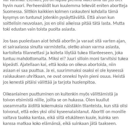
hyvin nuori. Perheenäidit kun kuulemma tekevät eniten abortteja
Suomessa. Siltikin kaikkien kolmen raskauteni kohdalla tämä
kysymys on tuntunut jotenkin pysäyttävältä. Että aivan kun
soittelisin neuvolaan, jos en olisi aikeissa pitää tätä lasta. Mutta
toki edustan vain toista puolta asiasta.
Jos taas puolestaan aiot tehdä abortin ja varaat sitä varten ajan,
ei sairaalassa sinulta varmistella, oletko aivan varma asiasta,
kartoiteta tilannettasi ja koiteta löytää tukea tilanteeseen, joka
tuntuu mahdottomalta. Miksi ei? Juuri silloin moni tarvitsisi tukea
kipeästi. Ajatellaan kai, että koska on oikeus abortoida, niin
asiaan ei saa puuttua. Ja ei, suurimmaksi osaksi ei ole kyseessä
raiskauksen uhritkaan, ne ovat onneksi hyvin pieni osuus. Heistä
jos kenestä pitäisi välittää ja tarjota huolenpitoa.
Oikeanlainen puuttuminen on kuitenkin myös välittämistä ja
toivon etsimistä niille, joilta se on hukassa. Olen kuullut
useammalta äidiltä kokemuksia näistäkin tilanteista, kun sitä olisi
toivonut, että edes yksi olisi kyseenalaistanut. Abortti on monille
valtava taakka kantaa, eikä siitä etukäteen kuule, kuinka sen
kanssa matkaa koko elämänsä, eikä suinkaan jätä taakseen.