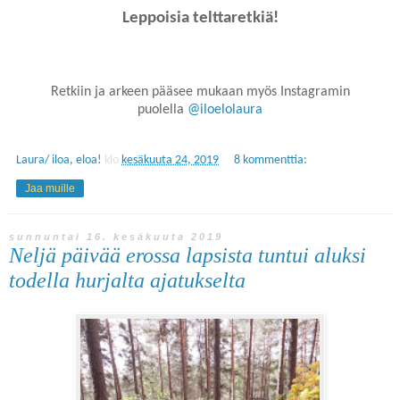
Leppoisia telttaretkiä!
Retkiin ja arkeen pääsee mukaan myös Instagramin
puolella
@iloelolaura
Laura/ iloa, eloa!
klo
kesäkuuta 24, 2019
8 kommenttia:
Jaa muille
sunnuntai 16. kesäkuuta 2019
Neljä päivää erossa lapsista tuntui aluksi
todella hurjalta ajatukselta