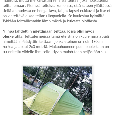
mahtuisi, mutta me kaivattiin sellaista telttaa, joka houkuttelisi
telttailemaan. Pienissä teltoissa kun on se, että sateen yllättäessä
siellä ahtaudessa on hengattava, tai jos lapset nukkuvat ja itse et,
on vietettävä aikaa teltan ulkopuolella. Se kuulostaa kylmältä.
Tykkään telttaillessakin lämpimästä ja kuivasta olotilasta.
Niinpä lähdettiin miettimään telttaa, jossa olisi myös
oleskelutila
. Telttatermeissä tämä eteistila on kuulemma absidi
nimeltään. Päädyttiin telttaan, jonka eteinen on noin 180cm
korkea ja abaut 2x3 metriä. Makuuhuoneen puoli puolestaan on
suunniteltu viidelle ihmiselle. Hyvin mahdutaan neljästään siis.