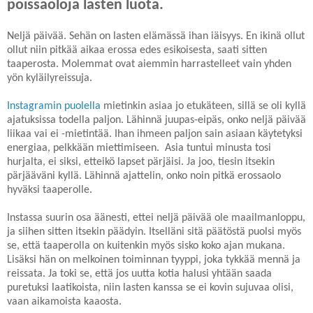
poissaoloja lasten luota.
Neljä päivää. Sehän on lasten elämässä ihan iäisyys. En ikinä ollut
ollut niin pitkää aikaa erossa edes esikoisesta, saati sitten
taaperosta. Molemmat ovat aiemmin harrastelleet vain yhden
yön kyläilyreissuja.
Instagramin puolella
mietinkin asiaa jo etukäteen, sillä se oli kyllä
ajatuksissa todella paljon. Lähinnä juupas-eipäs, onko neljä päivää
liikaa vai ei -mietintää. Ihan ihmeen paljon sain asiaan käytetyksi
energiaa, pelkkään miettimiseen. Asia tuntui minusta tosi
hurjalta, ei siksi, etteikö lapset pärjäisi. Ja joo, tiesin itsekin
pärjääväni kyllä. Lähinnä ajattelin, onko noin pitkä erossaolo
hyväksi taaperolle.
Instassa suurin osa äänesti, ettei neljä päivää ole maailmanloppu,
ja siihen sitten itsekin päädyin. Itselläni sitä päätöstä puolsi myös
se, että taaperolla on kuitenkin myös sisko koko ajan mukana.
Lisäksi hän on melkoinen toiminnan tyyppi, joka tykkää mennä ja
reissata. Ja toki se, että jos uutta kotia halusi yhtään saada
puretuksi laatikoista, niin lasten kanssa se ei kovin sujuvaa olisi,
vaan aikamoista kaaosta.