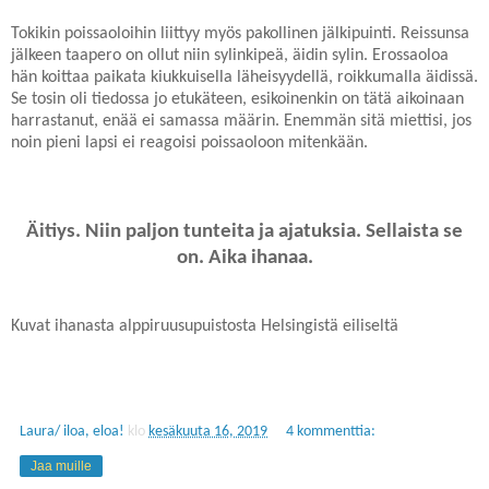
Tokikin poissaoloihin liittyy myös pakollinen jälkipuinti. Reissunsa
jälkeen taapero on ollut niin sylinkipeä, äidin sylin. Erossaoloa
hän koittaa paikata kiukkuisella läheisyydellä, roikkumalla äidissä.
Se tosin oli tiedossa jo etukäteen, esikoinenkin on tätä aikoinaan
harrastanut, enää ei samassa määrin. Enemmän sitä miettisi, jos
noin pieni lapsi ei reagoisi poissaoloon mitenkään.
Äitiys. Niin paljon tunteita ja ajatuksia. Sellaista se
on. Aika ihanaa.
Kuvat ihanasta alppiruusupuistosta Helsingistä eiliseltä
Laura/ iloa, eloa!
klo
kesäkuuta 16, 2019
4 kommenttia:
Jaa muille