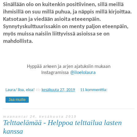
Sinällään olo on kuitenkin positiivinen, sillä meillä
ihmisillä on suu millä puhua, ja näppis millä kirjoittaa.
Katsotaan ja viedään asioita eteeenpäin.
Synnytyskulttuurissakin on menty paljon eteenpäin,
myös muissa naisiin liittyvissä asioissa se on
mahdollista.
Hyppää arkeen ja arjen ajatuksiin mukaan
Instagramissa
@iloelolaura
Laura/ iloa, eloa!
klo
kesäkuuta 27, 2019
11 kommenttia:
Jaa muille
maanantai 24. kesäkuuta 2019
Telttaelämää - Helppoa telttailua lasten
kanssa