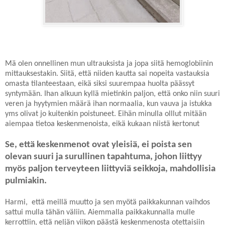
Mä olen onnellinen mun ultrauksista ja jopa siitä hemoglobiinin
mittauksestakin. Siitä, että niiden kautta sai nopeita vastauksia
omasta tilanteestaan, eikä siksi suurempaa huolta päässyt
syntymään. Ihan alkuun kyllä mietinkin paljon, että onko niin suuri
veren ja hyytymien määrä ihan normaalia, kun vauva ja istukka
yms olivat jo kuitenkin poistuneet. Eihän minulla olllut mitään
aiempaa tietoa keskenmenoista, eikä kukaan niistä kertonut
Se, että keskenmenot ovat yleisiä, ei poista sen
olevan suuri ja surullinen tapahtuma, johon liittyy
myös paljon terveyteen liittyviä seikkoja, mahdollisia
pulmiakin.
Harmi, että meillä muutto ja sen myötä paikkakunnan vaihdos
sattui mulla tähän väliin. Aiemmalla paikkakunnalla mulle
kerrottiin, että neljän viikon päästä keskenmenosta otettaisiin