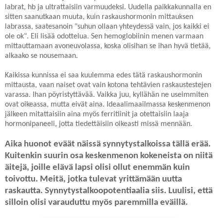
labrat, hb ja ultrattaisiin varmuudeksi. Uudella paikkakunnalla en
sitten saanutkaan muuta, kuin raskaushormonin mittauksen
labrassa, saatesanoin "suhun ollaan yhteydessä vain, jos kaikki ei
ole ok". Eli lisää odottelua. Sen hemoglobiinin menen varmaan
mittauttamaan avoneuvolassa, koska olisihan se ihan hyvä tietää,
alkaako se nousemaan.
Kaikissa kunnissa ei saa kuulemma edes tätä raskaushormonin
mittausta, vaan naiset ovat vain kotona tehtävien raskaustestejen
varassa. Ihan pöyristyttävää. Vaikka juu, kyllähän ne useimmiten
ovat oikeassa, mutta eivät aina. Ideaalimaailmassa keskenmenon
jälkeen mitattaisiin aina myös ferritiinit ja otettaisiin laaja
hormonipaneeli, jotta tiedettäisiin oikeasti missä mennään.
Aika huonot eväät näissä synnytystalkoissa tällä erää.
Kuitenkin suurin osa keskenmenon kokeneista on niitä
äitejä, joille elävä lapsi olisi ollut enemmän kuin
toivottu. Meitä, jotka tulevat yrittämään uutta
raskautta.
Synnytystalkoopotentiaalia siis
. Luulisi, että
silloin olisi varauduttu myös paremmilla eväillä.