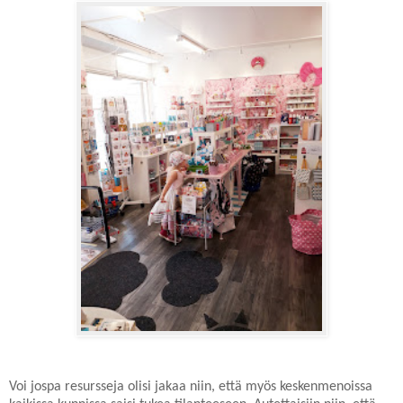
Voi jospa resursseja olisi jakaa niin, että myös keskenmenoissa