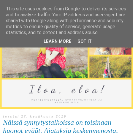
This site uses cookies from Google to deliver its services
and to analyze traffic. Your IP address and user-agent are
shared with Google along with performance and security
metrics to ensure quality of service, generate usage
statistics, and to detect and address abuse.
LEARN MORE
GOT IT
torstai 27. kesäkuuta 2019
Näissä synnytystalkoissa on toisinaan
huonot eväät. Ajatuksia keskenmenosta,