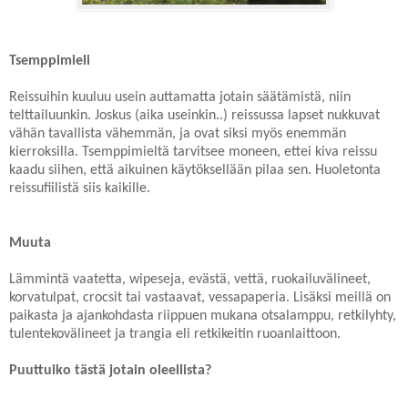
Tsemppimieli
Reissuihin kuuluu usein auttamatta jotain säätämistä, niin
telttailuunkin. Joskus (aika useinkin..) reissussa lapset nukkuvat
vähän tavallista vähemmän, ja ovat siksi myös enemmän
kierroksilla. Tsemppimieltä tarvitsee moneen, ettei kiva reissu
kaadu siihen, että aikuinen käytöksellään pilaa sen. Huoletonta
reissufiilistä siis kaikille.
Muuta
Lämmintä vaatetta, wipeseja, evästä, vettä, ruokailuvälineet,
korvatulpat, crocsit tai vastaavat, vessapaperia. Lisäksi meillä on
paikasta ja ajankohdasta riippuen mukana otsalamppu, retkilyhty,
tulentekovälineet ja trangia eli retkikeitin ruoanlaittoon.
Puuttuiko tästä jotain oleellista?