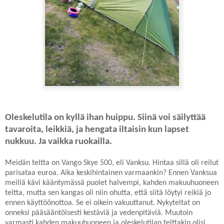
Oleskelutila on kyllä ihan huippu. Siinä voi säilyttää
tavaroita, leikkiä, ja hengata iltaisin kun lapset
nukkuu. Ja vaikka ruokailla.
Meidän teltta on Vango Skye 500, eli Vanksu. Hintaa sillä oli reilut
parisataa euroa. Aika keskihintainen varmaankin? Ennen Vanksua
meillä kävi kääntymässä puolet halvempi, kahden makuuhuoneen
teltta, mutta sen kangas oli niin ohutta, että siitä löytyi reikiä jo
ennen käyttöönottoa. Se ei oikein vakuuttanut. Nykyteltat on
onneksi pääsääntöisesti kestäviä ja vedenpitäviä. Muutoin
varmasti kahden makuuhuoneen ja oleskelutilan telttakin olisi