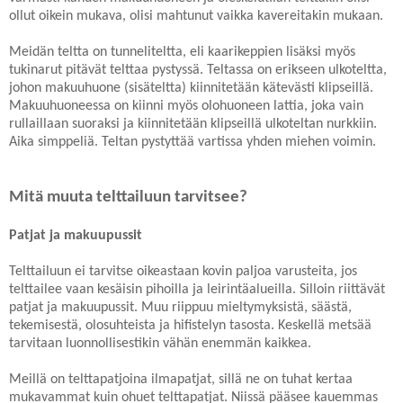
ollut oikein mukava, olisi mahtunut vaikka kavereitakin mukaan.
Meidän teltta on tunneliteltta, eli kaarikeppien lisäksi myös
tukinarut pitävät telttaa pystyssä. Teltassa on erikseen ulkoteltta,
johon makuuhuone (sisäteltta) kiinnitetään kätevästi klipseillä.
Makuuhuoneessa on kiinni myös olohuoneen lattia, joka vain
rullaillaan suoraksi ja kiinnitetään klipseillä ulkoteltan nurkkiin.
Aika simppeliä. Teltan pystyttää vartissa yhden miehen voimin.
Mitä muuta telttailuun tarvitsee?
Patjat ja makuupussit
Telttailuun ei tarvitse oikeastaan kovin paljoa varusteita, jos
telttailee vaan kesäisin pihoilla ja leirintäalueilla. Silloin riittävät
patjat ja makuupussit. Muu riippuu mieltymyksistä, säästä,
tekemisestä, olosuhteista ja hifistelyn tasosta. Keskellä metsää
tarvitaan luonnollisestikin vähän enemmän kaikkea.
Meillä on telttapatjoina ilmapatjat, sillä ne on tuhat kertaa
mukavammat kuin ohuet telttapatjat. Niissä pääsee kauemmas