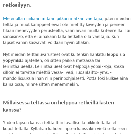
retkeilyyn.
Me ei olla niinkään mitään pitkän matkan vaeltajia
, joten meidän
teltta ja muut kamppeet eivät ole mietitty keveyden ja pieneen
tilaan menevyyden perusteella, vaan aivan muilla kriteereillä. Tai
sanoisinko, että ei ainakaan tällä hetkellä olla vaeltajia. Kun
lapset vähän kasvavat, voidaan hyvin ollakin.
Nyt meidän telttailuvarusteet ovat kuitenkin hankittu
leppoisia
yöpymisiä
ajatellen, oli sitten paikka metsässä tai
leirintäalueella. Leirintäalueet ovat helppoja yöpaikkoja, koska
silloin ei tarvitse miettiä vessa-, vesi, ruoanlaitto- yms. -
mahdollisuuksia ihan niin perinpohjaisesti. Potta toki kulkee aina
kainalossa, minne sitten menemmekin.
Millaisessa teltassa on helppoa retkeillä lasten
kanssa?
Yhden lapsen kanssa telttailtiin tavallisella pikkuteltalla, eli
kupoliteltalla. Kyllähän kahden lapsen kanssakin vielä sellaiseen