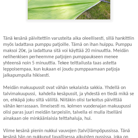
Tänä kesänä päivitettiin varusteita aika oleellisesti, sillä hankittiin
myös ladattava pumppu patjoille. Tämä on ihan huippu. Pumppu
maksoi 20€, ja ladattuna sitä voi käyttää 20 minuuttia. Meidän
nelihenkisen perheemme patjojen pumppaukseen menee
yhteensä noin 5 minuuttia. Tekee telttailusta taas astetta
leppoisempaa, kun kukaan ei joudu pumppaamaan patjoja
jalkapumpulla hikisesti.
Meidän makuupussit ovat vähän sekalaista sakkia. Yhdellä on
talvimakuupussi, kahdella kesäpussit, ja yhdestä en tiedä mikä se
on, ehkäpä joku siltä väliltä. Niitäkin olisi tarkoitus päivittää
vähän kerrassaan. Ilmeisesti ns. kolmen vuodenajan makuupussi
olisi paras juuri meidän tarpeisiin, talvella ei mulla itselläni
ainakaan ole minkäänlaisia telttahaluja, hui.
Viime kesänä pienin nukkui vauvojen (talvi)lämpöpussissa. Tänä
kesänä hän on nukkunut tavallisessa aikuisten pussissa, joka on