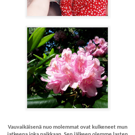
Vauvaikäisenä nuo molemmat ovat kulkeneet mun
jatkeena joka paikkaan. Sen jälkeen olemme lasten