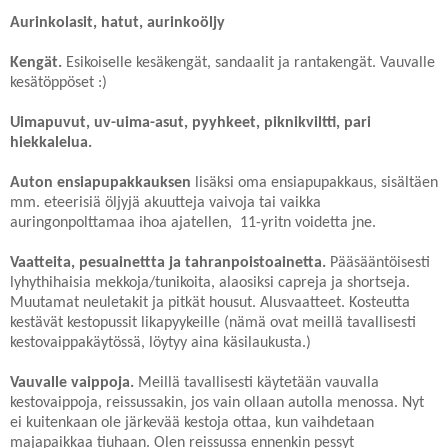
Aurinkolasit, hatut, aurinkoöljy
Kengät.
Esikoiselle kesäkengät, sandaalit ja rantakengät. Vauvalle
kesätöppöset :)
Uimapuvut, uv-uima-asut, pyyhkeet, piknikviltti, pari
hiekkalelua.
Auton ensiapupakkauksen
lisäksi oma ensiapupakkaus, sisältäen
mm. eteerisiä öljyjä akuutteja vaivoja tai vaikka
auringonpolttamaa ihoa ajatellen, 11-yritn voidetta jne.
Vaatteita, pesuainettta ja tahranpoistoainetta.
Pääsääntöisesti
lyhythihaisia mekkoja/tunikoita, alaosiksi capreja ja shortseja.
Muutamat neuletakit ja pitkät housut. Alusvaatteet. Kosteutta
kestävät kestopussit likapyykeille (nämä ovat meillä tavallisesti
kestovaippakäytössä, löytyy aina käsilaukusta.)
Vauvalle vaippoja.
Meillä tavallisesti käytetään vauvalla
kestovaippoja, reissussakin, jos vain ollaan autolla menossa. Nyt
ei kuitenkaan ole järkevää kestoja ottaa, kun vaihdetaan
majapaikkaa tiuhaan. Olen reissussa ennenkin pessyt