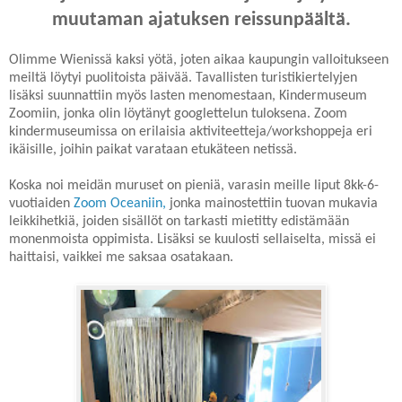
muutaman ajatuksen reissunpäältä.
Olimme Wienissä kaksi yötä, joten aikaa kaupungin valloitukseen
meiltä löytyi puolitoista päivää. Tavallisten turistikiertelyjen
lisäksi suunnattiin myös lasten menomestaan, Kindermuseum
Zoomiin, jonka olin löytänyt googlettelun tuloksena. Zoom
kindermuseumissa on erilaisia aktiviteetteja/workshoppeja eri
ikäisille, joihin paikat varataan etukäteen netissä.
Koska noi meidän muruset on pieniä, varasin meille liput 8kk-6-
vuotiaiden
Zoom Oceaniin,
jonka mainostettiin tuovan mukavia
leikkihetkiä, joiden sisällöt on tarkasti mietitty edistämään
monenmoista oppimista. Lisäksi se kuulosti sellaiselta, missä ei
haittaisi, vaikkei me saksaa osatakaan.