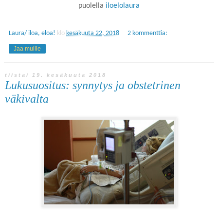
puolella
iloelolaura
Laura/ iloa, eloa!
klo
kesäkuuta 22, 2018
2 kommenttia:
Jaa muille
tiistai 19. kesäkuuta 2018
Lukusuositus: synnytys ja obstetrinen
väkivalta