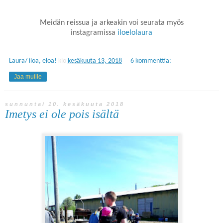
Meidän reissua ja arkeakin voi seurata myös
instagramissa
iloelolaura
Laura/ iloa, eloa!
klo
kesäkuuta 13, 2018
6 kommenttia:
Jaa muille
sunnuntai 10. kesäkuuta 2018
Imetys ei ole pois isältä