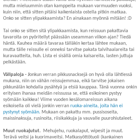
mutta mieluummin otan kamppeita mukaan varmuuden vuoksi,
kuin niin, että sitten pitäisi kaikenlaista ostella pitkin matkaa.
Onko se sitten ylipakkaamista? En ainakaan myönnä mitään! :D
Tai onko se sitten sitä ylipakkaamista, kun reissuun pakattavia
tavaroita on pyöritellyt päässään useamman viikon ajan? Tiedä
häntä. Kauhea määrä tavaraa tälläkin kertaa lähtee mukaan,
mutta tälle reissulle ei onneksi tarvitse pakata talvihaalareita tai
kuravaatteita, huh. Lista ei sisällä omia kalsareita, lasten juttuja
pelkästään.
Välipaloja - J
onkun verran pikkusnacksejä on hyvä olla lähtiessä
mukana, niin on vähän reissujemmaa, eikä tarvitse jokaisen
pikkunälän kohdalla pysähtyä ja etsiä kauppaa. Tänä vuonna onkin
erityisen ihanaa meidän reissussa se, että esikoinen pystyy
syömään kaikkea! Viime vuoden kesälomareissun aikana
esikoisella oli vielä jonkin verran
ruoka-aineita, joita hän ei
pystynyt syömään.
Mukaan on pakattu mm. pussisoseita,
maissinaksuja, rusinoita, riisikakkuja ja vauvalle puurohiutaleet.
Muut ruokajutut.
Mehujehu, ruokalaput, wipesit ja muut.
Terävä veitsi ja kuorimaveitsi. Matkasyöttötuoli (kankainen