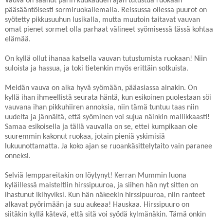
Vauva on saanut parin kuukauden ajan tutustua ruokaan
pääsääntöisesti sormiruokailemalla. Reissussa ollessa puurot on
syötetty pikkusuuhun lusikalla, mutta muutoin taitavat vauvan
omat pienet sormet olla parhaat välineet syömisessä tässä kohtaa
elämää.
On kyllä ollut ihanaa katsella vauvan tutustumista ruokaan! Niin
suloista ja hassua, ja toki tietenkin myös erittäin sotkuista.
Meidän vauva on aika hyvä syömään, pääasiassa ainakin. On
kyllä ihan ihmeellistä seurata häntä, kun esikoinen puolestaan söi
vauvana ihan pikkuhiiren annoksia, niin tämä tuntuu taas niin
uudelta ja jännältä, että syöminen voi sujua näinkin mallikkaasti!
Samaa esikoisella ja tällä vauvalla on se, ettei kumpikaan ole
suuremmin kakonut ruokaa, jotain pieniä yskimisiä
lukuunottamatta. Ja koko ajan se ruoankäsittelytaito vain paranee
onneksi.
Selviä lemppareitakin on löytynyt! Kerran Mummin luona
kyläillessä maisteltiin hirssipuuroa, ja siihen hän nyt sitten on
ihastunut ikihyviksi. Kun hän näkeekin hirssipuuroa, niin ranteet
alkavat pyörimään ja suu aukeaa! Hauskaa. Hirssipuuro on
siitäkin kyllä kätevä, että sitä voi syödä kylmänäkin. Tämä onkin