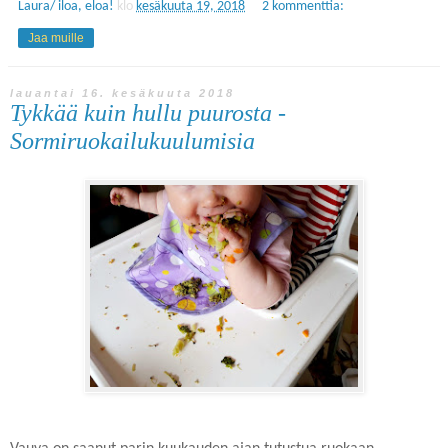
Laura/ iloa, eloa!
klo
kesäkuuta 19, 2018
2 kommenttia:
Jaa muille
lauantai 16. kesäkuuta 2018
Tykkää kuin hullu puurosta -
Sormiruokailukuulumisia