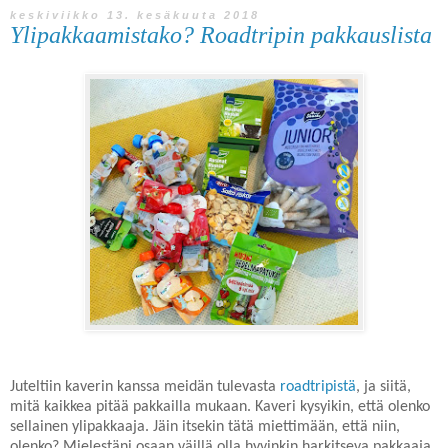
keskiviikko 13. kesäkuuta 2018
Ylipakkaamistako? Roadtripin pakkauslista
Juteltiin kaverin kanssa meidän tulevasta
roadtripistä
, ja siitä,
mitä kaikkea pitää pakkailla mukaan. Kaveri kysyikin, että olenko
sellainen ylipakkaaja. Jäin itsekin tätä miettimään, että niin,
olenko? Mielestäni osaan väillä olla hyvinkin harkitseva pakkaaja,