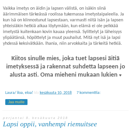
Vaikka imetys on äidin ja lapsen välistä, on isäkin siinä
äärimmäisen tärkeässä roolissa tukemassa imetystaipaleella. Ja
kun isä on kiinnostunut lapsestaan, varmasti niitä isän ja lapsen
yhteisiäkin hetkiä alkaa löytymään, kun elämä ei ole pelkkää
imetystä kuitenkaan kovin kauaa yleensä. Sylittelyt ja läheisyys
ylipäätänsä, höpöttelyt ja muut puuhailut. Mitä nyt isä ja lapsi
yhdessä keksivätkään. Ihania, niin arvokkaita ja tärkeitä hetkiä.
Kiitos sinulle mies, joka tuet lapsesi äitiä
imetyksessä ja rakennat suhdetta lapseen jo
alusta asti. Oma mieheni mukaan lukien
♥
Laura/ iloa, eloa!
klo
kesäkuuta 10, 2018
7 kommenttia:
Jaa muille
perjantai 8. kesäkuuta 2018
Lapsi oppii, vanhempi riemuitsee