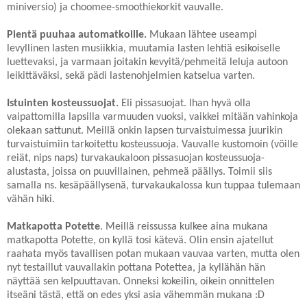
miniversio) ja choomee-smoothiekorkit vauvalle.
Pientä puuhaa automatkoille.
Mukaan lähtee useampi
levyllinen lasten musiikkia, muutamia lasten lehtiä esikoiselle
luettevaksi, ja varmaan joitakin kevyitä/pehmeitä leluja autoon
leikittäväksi, sekä pädi lastenohjelmien katselua varten.
Istuinten kosteussuojat.
Eli pissasuojat. Ihan hyvä olla
vaipattomilla lapsilla varmuuden vuoksi, vaikkei mitään vahinkoja
olekaan sattunut. Meillä onkin lapsen turvaistuimessa juurikin
turvaistuimiin tarkoitettu kosteussuoja. Vauvalle kustomoin (vöille
reiät, nips naps) turvakaukaloon pissasuojan kosteussuoja-
alustasta, joissa on puuvillainen, pehmeä päällys. Toimii siis
samalla ns. kesäpäällysenä, turvakaukalossa kun tuppaa tulemaan
vähän hiki.
Matkapotta Potette
. Meillä reissussa kulkee aina mukana
matkapotta Potette, on kyllä tosi kätevä. Olin ensin ajatellut
raahata myös tavallisen potan mukaan vauvaa varten, mutta olen
nyt testaillut vauvallakin pottana Potettea, ja kyllähän hän
näyttää sen kelpuuttavan. Onneksi kokeilin, oikein onnittelen
itseäni tästä, että on edes yksi asia vähemmän mukana :D