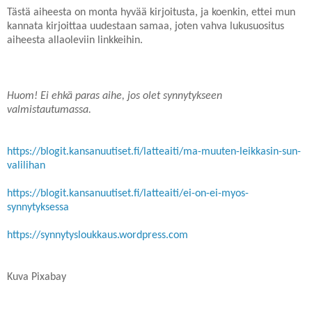
Tästä aiheesta on monta hyvää kirjoitusta, ja koenkin, ettei mun
kannata kirjoittaa uudestaan samaa, joten vahva lukusuositus
aiheesta allaoleviin linkkeihin.
Huom! Ei ehkä paras aihe, jos olet synnytykseen
valmistautumassa.
https://blogit.kansanuutiset.fi/latteaiti/ma-muuten-leikkasin-sun-
valilihan
https://blogit.kansanuutiset.fi/latteaiti/ei-on-ei-myos-
synnytyksessa
https://synnytysloukkaus.wordpress.com
Kuva Pixabay