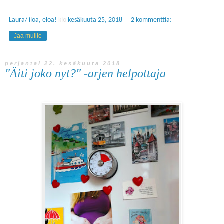
Laura/ iloa, eloa!
klo
kesäkuuta 25, 2018
2 kommenttia:
Jaa muille
perjantai 22. kesäkuuta 2018
"Äiti joko nyt?" -arjen helpottaja