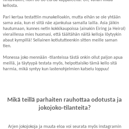
kellosta.
Pari kertaa testattiin munakelloakin, mutta eihän se ole yhtään
sama asia, kun ei siitä näe ajankulua samalla lailla. Asia jäikin
hautumaan, kunnes netin kokkikaupoissa (ainakin Eiring ja Heirol)
vieraillessa mies huomasi, että täältähän näitä kelloja löytyykin
abaut kympillä! Sellainen kotiututteenkin sitten meille saman
tien.
Monessa joko mennään -tilanteissa tästä onkin ollut paljon apua
meillä, ja täytyypä testata myös, helpottaisiko tämä kello sitä
harmia, mikä syntyy kun lastenohjelmien katselu loppuu!
Mikä teillä parhaiten rauhottaa odotusta ja
jokojoko-tilanteita?
Arjen jokojokoja ja muuta eloa voi seurata myös instagramin