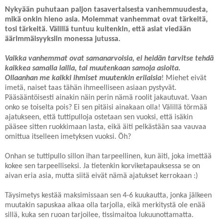
Nykyään puhutaan paljon tasavertaisesta vanhemmuudesta,
mikä onkin hieno asia. Molemmat vanhemmat ovat tärkeitä,
tosi tärkeitä. Välillä tuntuu kuitenkin, että asiat viedään
äärimmäisyyksiin monessa jutussa.
Vaikka vanhemmat ovat samanarvoisia, ei heidän tarvitse tehdä
kaikkea samalla lailla, tai muutenkaan samoja asioita.
Ollaanhan me kaikki ihmiset muutenkin erilaisia
! Miehet eivät
imetä, naiset taas tähän ihmeelliseen asiaan pystyvät.
Pääsääntöisesti ainakin näin perin nämä roolit jakautuvat. Vaan
onko se toiselta pois? Ei sen pitäisi ainakaan olla! Välillä törmää
ajatukseen, että tuttipulloja ostetaan sen vuoksi, että isäkin
pääsee sitten ruokkimaan lasta, eikä äiti pelkästään saa vauvaa
omittua itselleen imetyksen vuoksi. Öh?
Onhan se tuttipullo sillon ihan tarpeellinen, kun äiti, joka imettää
kokee sen tarpeelliseksi. Ja tietenkin korviketapauksessa se on
aivan eria asia, mutta siitä eivät nämä ajatukset kerrokaan :)
Täysimetys kestää maksimissaan sen 4-6 kuukautta, jonka jälkeen
muutakin sapuskaa alkaa olla tarjolla, eikä merkitystä ole enää
sillä, kuka sen ruoan tarjoilee, tissimaitoa lukuunottamatta.