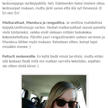
kestovaippoja nyrkkipyykillä, heh. Edelleenkin tekisi mieleni ottaa
kestovaipat mukaan, mutta järki sanoo että älä nyt ihmeessä :D
En ota! En!
Matkarattaat, Manduca ja rengasliina.
Ja vesiliina mahdollisia
kylpylä/uintireissuja varten.
Vanhat matkaraattaat saavat palvella
vielä toistaiseksi, vaikka eivät olekaan mitään taskukokoa
kokoontaitettuna. Päivitin juuri rengasliinankin uuteen versioon ja
Manduca lähtee myös mukaan. Katsotaan sitten, kumpi lapsi
missäkin menee :)
Peltorit molemmille.
En kyllä tiedä missä tarvitsisi, mutta eihän
sitä koskaan tiedä mitä me matkan varrella keksitään, eipähän
ole sitten niistä kiinni :)