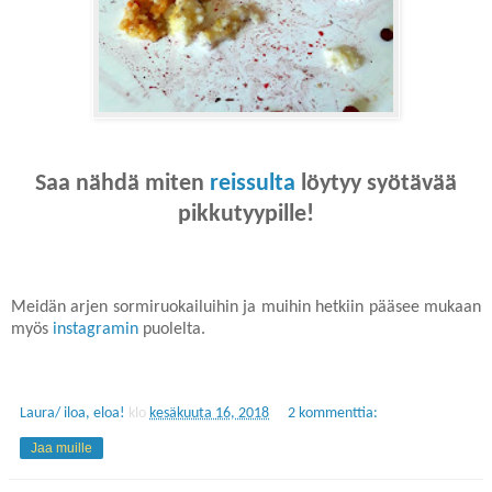
Saa nähdä miten
reissulta
löytyy syötävää
pikkutyypille!
Meidän arjen sormiruokailuihin ja muihin hetkiin pääsee mukaan
myös
instagramin
puolelta.
Laura/ iloa, eloa!
klo
kesäkuuta 16, 2018
2 kommenttia:
Jaa muille