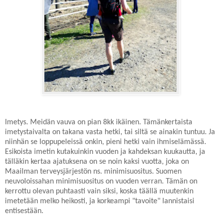
Imetys. Meidän vauva on pian 8kk ikäinen. Tämänkertaista
imetystaivalta on takana vasta hetki, tai siltä se ainakin tuntuu. Ja
niinhän se loppupeleissä onkin, pieni hetki vain ihmiselämässä.
Esikoista imetin kutakuinkin vuoden ja kahdeksan kuukautta, ja
tälläkin kertaa ajatuksena on se noin kaksi vuotta, joka on
Maailman terveysjärjestön ns. minimisuositus. Suomen
neuvoloissahan minimisuositus on vuoden verran. Tämän on
kerrottu olevan puhtaasti vain siksi, koska täällä muutenkin
imetetään melko heikosti, ja korkeampi "tavoite" lannistaisi
entisestään.