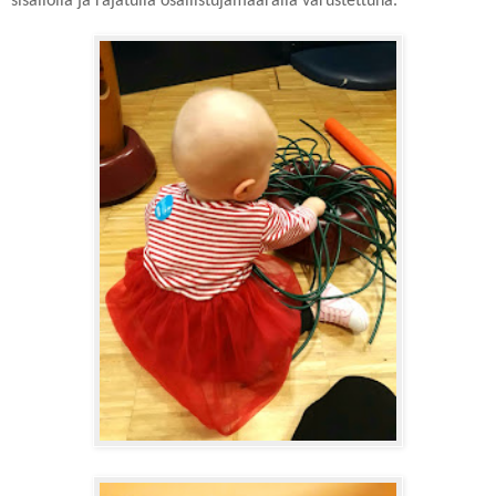
sisällöllä ja rajatulla osallistujamäärällä varustettuna.