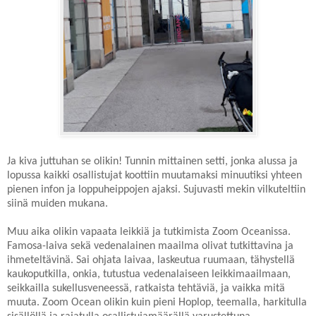
Ja kiva juttuhan se olikin! Tunnin mittainen setti, jonka alussa ja
lopussa kaikki osallistujat koottiin muutamaksi minuutiksi yhteen
pienen infon ja loppuheippojen ajaksi. Sujuvasti mekin vilkuteltiin
siinä muiden mukana.
Muu aika olikin vapaata leikkiä ja tutkimista Zoom Oceanissa.
Famosa-laiva sekä vedenalainen maailma olivat tutkittavina ja
ihmeteltävinä. Sai ohjata laivaa, laskeutua ruumaan, tähystellä
kaukoputkilla, onkia, tutustua vedenalaiseen leikkimaailmaan,
seikkailla sukellusveneessä, ratkaista tehtäviä, ja vaikka mitä
muuta. Zoom Ocean olikin kuin pieni Hoplop, teemalla, harkitulla