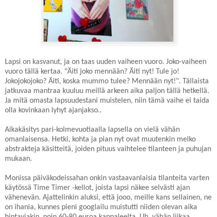
Lapsi on kasvanut, ja on taas uuden vaiheen vuoro. Joko-vaiheen
vuoro tällä kertaa. "Äiti joko mennään? Äiti nyt! Tule jo!
Jokojokojoko? Äiti, koska mummo tulee? Mennään nyt!". Tällaista
jatkuvaa mantraa kuuluu meillä arkeen aika paljon tällä hetkellä.
Ja mitä omasta lapsuudestani muistelen, niin tämä vaihe ei taida
olla kovinkaan lyhyt ajanjakso..
Aikakäsitys pari-kolmevuotiaalla lapsella on vielä vähän
omanlaisensa. Hetki, kohta ja pian nyt ovat muutenkin melko
abstrakteja käsitteitä, joiden pituus vaihtelee tilanteen ja puhujan
mukaan.
Monissa päiväkodeissahan onkin vastaavanlaisia tilanteita varten
käytössä Time Timer -kellot, joista lapsi näkee selvästi ajan
vähenevän. Ajattelinkin aluksi, että jooo, meille kans sellainen, ne
on ihania, kunnes pieni googlailu muistutti niiden olevan aika
hintaviakin, noin 60-80 euroa kappaleelta. Uh, vähän liikaa