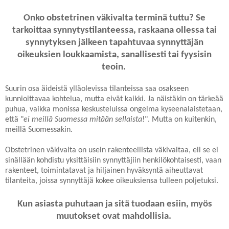
Onko obstetrinen väkivalta terminä tuttu? Se
tarkoittaa synnytystilanteessa, raskaana ollessa tai
synnytyksen jälkeen tapahtuvaa synnyttäjän
oikeuksien loukkaamista, sanallisesti tai fyysisin
teoin.
Suurin osa äideistä ylläolevissa tilanteissa saa osakseen
kunnioittavaa kohtelua, mutta eivät kaikki. Ja näistäkin on tärkeää
puhua, vaikka monissa keskusteluissa ongelma kyseenalaistetaan,
että "
ei meillä Suomessa mitään sellaista
!". Mutta on kuitenkin,
meillä Suomessakin.
Obstetrinen väkivalta on usein rakenteellista väkivaltaa, eli se ei
sinällään kohdistu yksittäisiin synnyttäjiin henkilökohtaisesti, vaan
rakenteet, toimintatavat ja hiljainen hyväksyntä aiheuttavat
tilanteita, joissa synnyttäjä kokee oikeuksiensa tulleen poljetuksi.
Kun asiasta puhutaan ja sitä tuodaan esiin, myös
muutokset ovat mahdollisia.