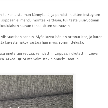
 kaikenlaista mun kännykällä, ja pohdittiin sitten instagram-
 soppaan ei mahdu montaa keittäjää, tuli tästä viisivuotiaan
in koululaisen saavan tehdä sitten seuraavan.
viisivuotiaan sanoin. Myös kuvat hän on ottanut itse, ja kuten
ä kuvasta näkyy, vastasi hän myös sommittelusta.
ssä imeteltiin vauvaa, vaihdettiin vaippaa, nukutettiin vauva
a. Arkea! ❤️ Mutta valmistakin onneksi saatiin.