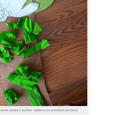
sesta vastaa 2-vuotias. Sakkeus on isosiskon piirtämä.