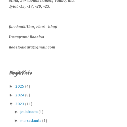
Minä, 34-vuotias nainen, vaimo, äiti.
Tytöt -15, -17, -20, -23.
facebook/Iloa, eloa! -blogi
Instagram/ iloaeloa
iloaeloalaura@gmail.com
Blogiarkisto
►
2025
(4)
►
2024
(8)
▼
2023
(11)
►
joulukuuta
(1)
►
marraskuuta
(1)