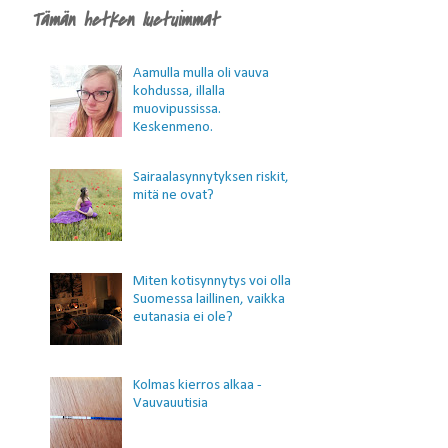
Tämän hetken luetuimmat
Aamulla mulla oli vauva
kohdussa, illalla
muovipussissa.
Keskenmeno.
Sairaalasynnytyksen riskit,
mitä ne ovat?
Miten kotisynnytys voi olla
Suomessa laillinen, vaikka
eutanasia ei ole?
Kolmas kierros alkaa -
Vauvauutisia