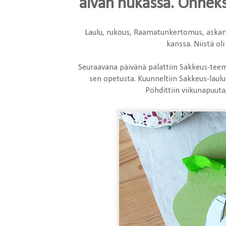
aivan hukassa. Onneksi
Laulu, rukous, Raamatunkertomus, askarte
kanssa. Niistä ol
Seuraavana päivänä palattiin Sakkeus-teema
sen opetusta. Kuunneltiin Sakkeus-laul
Pohdittiin viikunapuuta,