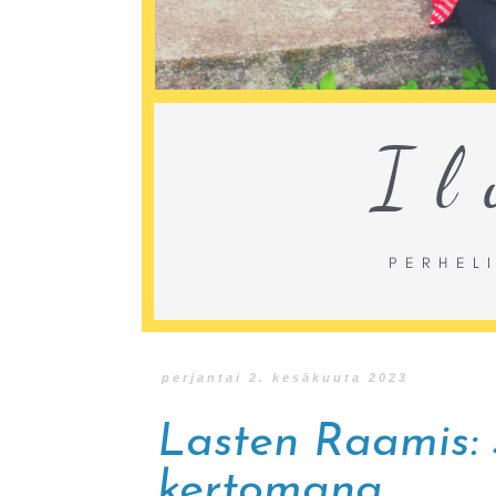
perjantai 2. kesäkuuta 2023
Lasten Raamis: 
kertomana