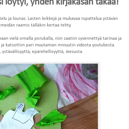
 löytyi, yhden kirjakasan takaa!
lu ja lounas. Lasten leikkejä ja mukavaa rupattelua ystävän
i meidän raamis tälläkin kertaa tehty.
an vielä omalla porukalla, niin saatiin syvennettyä tarinaa ja
u ja katsottiin pari muutaman minuutin videota youtubesta.
 ystävällisyyttä, epärehellisyyttä, Jeesusta.