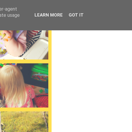
ser-agent
rate usage
LEARN MORE
GOT IT