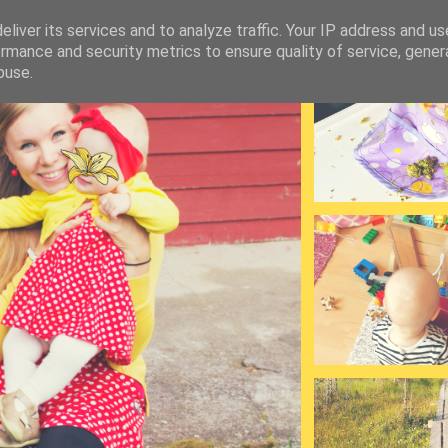
liver its services and to analyze traffic. Your IP address and u
rmance and security metrics to ensure quality of service, gene
buse.