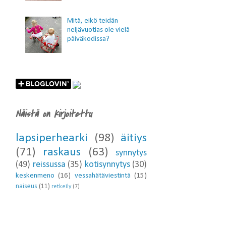
Mitä, eikö teidän
neljävuotias ole vielä
päiväkodissa?
Näistä on kirjoitettu
lapsiperhearki
(98)
äitiys
(71)
raskaus
(63)
synnytys
(49)
reissussa
(35)
kotisynnytys
(30)
keskenmeno
(16)
vessahätäviestintä
(15)
naiseus
(11)
retkeily
(7)