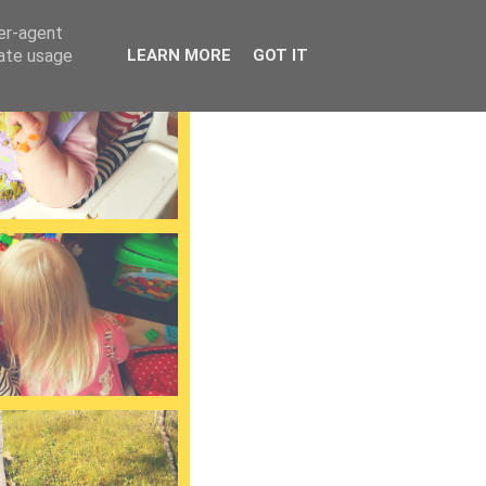
ser-agent
rate usage
LEARN MORE
GOT IT