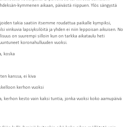
yhdeksän-kymmenen aikaan, päivästä riippuen. Ylös sängystä
 joiden takia saatiin itsemme roudattua paikalle kympiksi,
isälsi vinkuvia lapsiyksilöitä ja yhden ei niin leppoisan aikuisen. No
lisuus on suurempi silloin kun on tarkka aikataulu heti
ruuntuneet koronahulluuden vuoksi.
ta, koska
ten kanssa, ei kiva
yskelloon kerhon vuoksi
a, kerhon kesto vain kaksi tuntia, jonka vuoksi koko aamupäivä