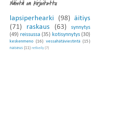
Näistä on kirjoitettu
lapsiperhearki
(98)
äitiys
(71)
raskaus
(63)
synnytys
(49)
reissussa
(35)
kotisynnytys
(30)
keskenmeno
(16)
vessahätäviestintä
(15)
naiseus
(11)
retkeily
(7)