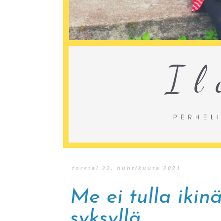
torstai 22. huhtikuuta 2021
Me ei tulla ikin
syksyllä