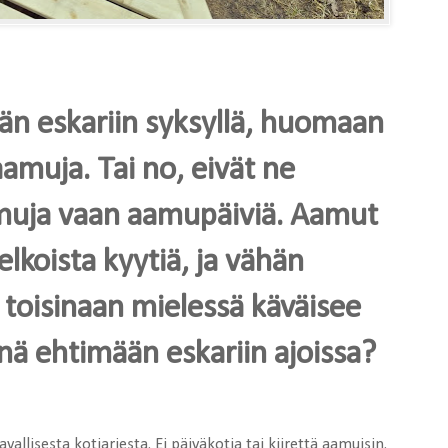
ään eskariin syksyllä, huomaan
aamuja. Tai no, eivät ne
amuja vaan aamupäiviä. Aamut
koista kyytiä, ja vähän
 toisinaan mielessä käväisee
kinä ehtimään eskariin ajoissa?
allisesta kotiarjesta. Ei päiväkotia tai kiirettä aamuisin.