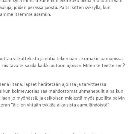
nähdään kyllä ihmisiä kuitenkin eikä koko aikaa möllötetä vain
uja, joiden perässä juosta. Paitsi sitten syksyllä, kun
ilaamme itsemme asemiin.
auttaa vitkuttelusta ja ehtiä tekemään se omakin aamupissa.
 siis tavoite saada kaikki autoon ajoissa. Miten te teette sen?
isenä iltana, lapset herätetään ajoissa ja tarvittaessa
äs kun kolmevuotias saa mahdottomat uhmahepulit aina kun
ollaan jo myöhässä, ja esikoisen mielestä myös puolilta päivin
ran "äiti en yhtään tykkää aikaisista aamulähdöistä" -
!