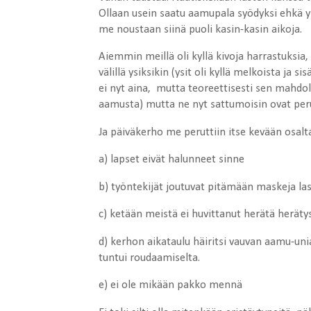
Ollaan usein saatu aamupala syödyksi ehkä 
me noustaan siinä puoli kasin-kasin aikoja.
Aiemmin meillä oli kyllä kivoja harrastuksia,
välillä ysiksikin (ysit oli kyllä melkoista ja s
ei nyt aina, mutta teoreettisesti sen mahdol
aamusta) mutta ne nyt sattumoisin ovat pe
Ja päiväkerho me peruttiin itse kevään osal
a) lapset eivät halunneet sinne
b) työntekijät joutuvat pitämään maskeja las
c) ketään meistä ei huvittanut herätä herät
d) kerhon aikataulu häiritsi vauvan aamu-uni
tuntui roudaamiselta.
e) ei ole mikään pakko mennä