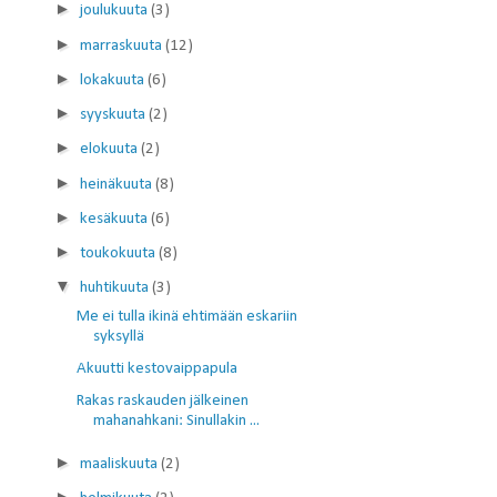
►
joulukuuta
(3)
►
marraskuuta
(12)
►
lokakuuta
(6)
►
syyskuuta
(2)
►
elokuuta
(2)
►
heinäkuuta
(8)
►
kesäkuuta
(6)
►
toukokuuta
(8)
▼
huhtikuuta
(3)
Me ei tulla ikinä ehtimään eskariin
syksyllä
Akuutti kestovaippapula
Rakas raskauden jälkeinen
mahanahkani: Sinullakin ...
►
maaliskuuta
(2)
►