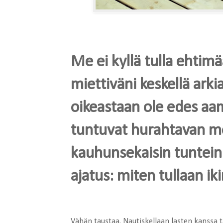
Me ei kyllä tulla ehtim
miettiväni keskellä arki
oikeastaan ole edes a
tuntuvat hurahtavan mel
kauhunsekaisin tuntein
ajatus: miten tullaan i
Vähän taustaa. Nautiskellaan lasten kanssa tav