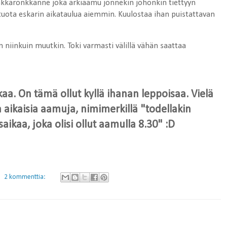
konkkaronkkanne joka arkiaamu jonnekin johonkin tiettyyn
 tuota eskarin aikataulua aiemmin. Kuulostaa ihan puistattavan
an niinkuin muutkin. Toki varmasti välillä vähän saattaa
kaa. On tämä ollut kyllä ihanan leppoisaa. Vielä
la aikaisia aamuja, nimimerkillä "todellakin
kaa, joka olisi ollut aamulla 8.30" :D
2 kommenttia: