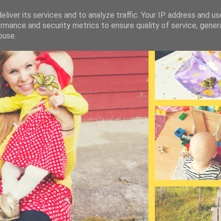
liver its services and to analyze traffic. Your IP address and u
rmance and security metrics to ensure quality of service, gene
buse.