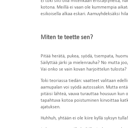
Ei toki silti olla mitenkään eristäytyneitä, 
kotona. Meillä ei vaan ole kummempia aikataul
esikoisella alkaa eskari. Aamuyhdeksäksi h
Miten te teette sen?
Pitää herätä, pukea, syödä, tsempata, huom
Säilyttää järki ja mielenrauha? No mutta joo,
Vai onko se vain kovan harjoittelun tulosta?
Toki teoriassa tiedän: vaatteet valitaan edell
aamupalan voi syödä autossakin. Mutta ent
pitäisi lähteä, vauva turauttaa housuun kun 
tapahtuva kotoa poistuminen kirvoittaa katke
ajatuksen.
Huhhuh, yhtään ei ole kiire kyllä syksyn tulla