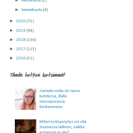
helmikuuta
(2)
►
tammikuuta
(4)
►
2020
(72)
►
2019
(94)
►
2018
(136)
►
2017
(115)
►
2016
(31)
Tämän hetken luetuimmat
Aamulla mulla oli vauva
kohdussa, illalla
muovipussissa.
Keskenmeno.
Miten kotisynnytys voi olla
Suomessa laillinen, vaikka
eutanasia ei ole?