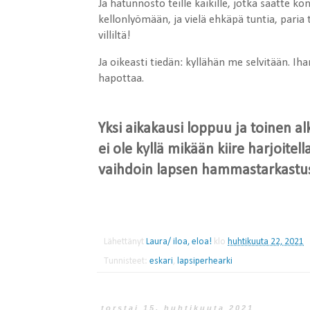
Ja hatunnosto teille kaikille, jotka saatte 
kellonlyömään, ja vielä ehkäpä tuntia, paria
villiltä!
Ja oikeasti tiedän: kyllähän me selvitään. Ih
hapottaa.
Yksi aikakausi loppuu ja toinen al
ei ole kyllä mikään kiire harjoitel
vaihdoin lapsen hammastarkastusai
Lähettänyt
Laura/ iloa, eloa!
klo
huhtikuuta 22, 2021
Tunnisteet:
eskari
,
lapsiperhearki
torstai 15. huhtikuuta 2021