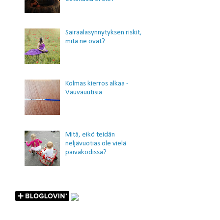
Sairaalasynnytyksen riskit,
mitä ne ovat?
Kolmas kierros alkaa -
Vauvauutisia
Mitä, eikö teidän
neljävuotias ole vielä
päiväkodissa?