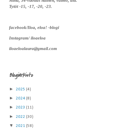
Minä, 34-vuotias nainen, vaimo, äiti.
Tytöt -15, -17, -20, -23.
facebook/Iloa, eloa! -blogi
Instagram/ iloaeloa
iloaeloalaura@gmail.com
Blogiarkisto
►
2025
(4)
►
2024
(8)
►
2023
(11)
►
2022
(30)
▼
2021
(58)