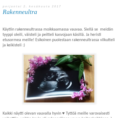
perjantai 2. kesäkuuta 2017
Rakenneultra
Käytiin rakenneultrassa moikkaamassa vauvaa. Siellä se meidän
tyyppi oleili, väisteli ja peitteli kasvojaan käsillä. Ja heristi
etusormea meille! Esikoinen puolestaan rakenneultrassa vilkutteli
ja keikisteli :)
Kaikki näytti olevan vauvalla hyvin ♥ Tyttöä meille varovaisesti