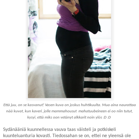
Että juu, on se kasvanut! Vasen kuva on joskus huhtikuulta. Mua aina naurattaa
nää kuvat, kun kaveri, jolle mammahousut mahatuubeineen ei oo niin tutut,
kysyi, että miks oon vetänyt alkkarit noin ylös :D :D
Sydänääniä kuunnellessa vauva taas väisteli ja potkiskeli
kuunteluanturia kovasti. Tiedossahan se on, ettei ne yleensä ole