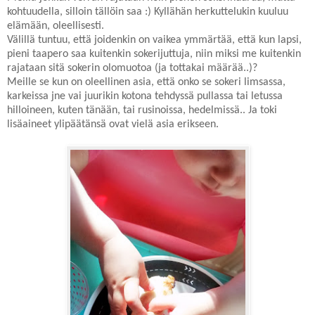
kohtuudella, silloin tällöin saa :) Kyllähän herkuttelukin kuuluu
elämään, oleellisesti.
Välillä tuntuu, että joidenkin on vaikea ymmärtää, että kun lapsi,
pieni taapero saa kuitenkin sokerijuttuja, niin miksi me kuitenkin
rajataan sitä sokerin olomuotoa (ja tottakai määrää..)?
Meille se kun on oleellinen asia, että onko se sokeri limsassa,
karkeissa jne vai juurikin kotona tehdyssä pullassa tai letussa
hilloineen, kuten tänään, tai rusinoissa, hedelmissä.. Ja toki
lisäaineet ylipäätänsä ovat vielä asia erikseen.