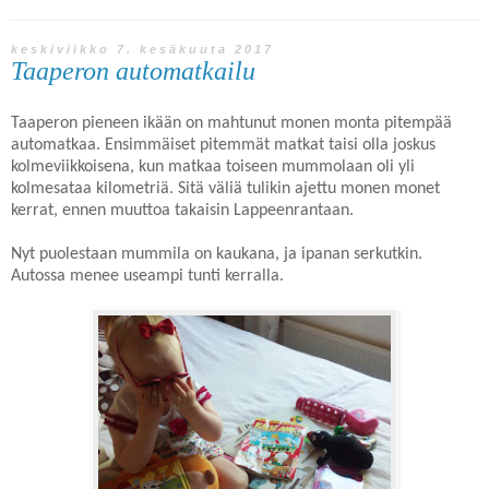
keskiviikko 7. kesäkuuta 2017
Taaperon automatkailu
Taaperon pieneen ikään on mahtunut monen monta pitempää
automatkaa. Ensimmäiset pitemmät matkat taisi olla joskus
kolmeviikkoisena, kun matkaa toiseen mummolaan oli yli
kolmesataa kilometriä. Sitä väliä tulikin ajettu monen monet
kerrat, ennen muuttoa takaisin Lappeenrantaan.
Nyt puolestaan mummila on kaukana, ja ipanan serkutkin.
Autossa menee useampi tunti kerralla.