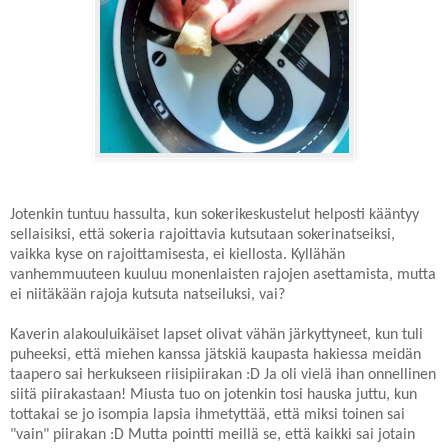
Jotenkin tuntuu hassulta, kun sokerikeskustelut helposti kääntyy
sellaisiksi, että sokeria rajoittavia kutsutaan sokerinatseiksi,
vaikka kyse on rajoittamisesta, ei kiellosta. Kyllähän
vanhemmuuteen kuuluu monenlaisten rajojen asettamista, mutta
ei niitäkään rajoja kutsuta natseiluksi, vai?
Kaverin alakouluikäiset lapset olivat vähän järkyttyneet, kun tuli
puheeksi, että miehen kanssa jätskiä kaupasta hakiessa meidän
taapero sai herkukseen riisipiirakan :D Ja oli vielä ihan onnellinen
siitä piirakastaan! Miusta tuo on jotenkin tosi hauska juttu, kun
tottakai se jo isompia lapsia ihmetyttää, että miksi toinen sai
"vain" piirakan :D Mutta pointti meillä se, että kaikki sai jotain