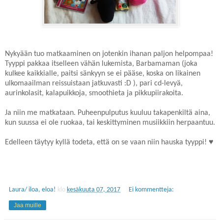
Nykyään tuo matkaaminen on jotenkin ihanan paljon helpompaa!
Tyyppi pakkaa itselleen vähän lukemista, Barbamaman (joka
kulkee kaikkialle, paitsi sänkyyn se ei pääse, koska on likainen
ulkomaailman reissuistaan jatkuvasti :D ), pari cd-levyä,
aurinkolasit, kalapuikkoja, smoothieta ja pikkupiirakoita.
Ja niin me matkataan. Puheenpulputus kuuluu takapenkiltä aina,
kun suussa ei ole ruokaa, tai keskittyminen musiikkiin herpaantuu.
Edelleen täytyy kyllä todeta, että on se vaan niin hauska tyyppi! ♥
Laura/ iloa, eloa!
klo
kesäkuuta 07, 2017
Ei kommentteja:
Jaa muille