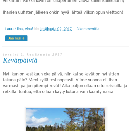
veikattiin, vaikka kovin oli salaperäinen vauva kaikenkaikkiaan :)
Ihanien uutisten jälkeen onkin hyvä lähteä viikonlopun viettoon!
Laura/ iloa, eloa!
klo
kesäkuuta 02, 2017
3 kommenttia:
Jaa muille
torstai 1. kesäkuuta 2017
Kevätpäiviä
Nyt, kun on kesäkuun eka päivä, niin kai se kevät on nyt sitten
takana päin? Meni kyllä tosi nopeasti. Viime vuonna oli ihan
varmasti paljon pitempi kevät! Aika paljon ollaan oltu reissuilla ja
retkillä, tuntuu, että ollaan käyty kotona vain kääntymässä.