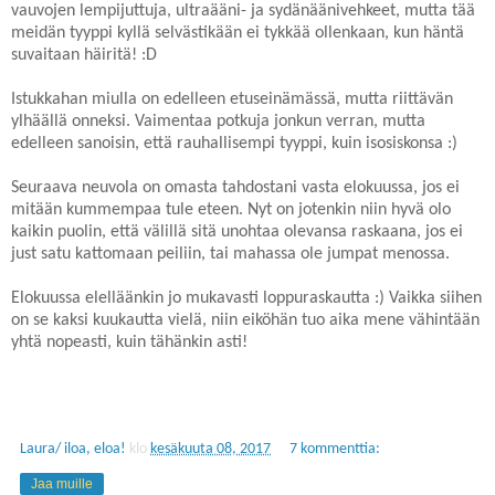
vauvojen lempijuttuja, ultraääni- ja sydänäänivehkeet, mutta tää
meidän tyyppi kyllä selvästikään ei tykkää ollenkaan, kun häntä
suvaitaan häiritä! :D
Istukkahan miulla on edelleen etuseinämässä, mutta riittävän
ylhäällä onneksi. Vaimentaa potkuja jonkun verran, mutta
edelleen sanoisin, että rauhallisempi tyyppi, kuin isosiskonsa :)
Seuraava neuvola on omasta tahdostani vasta elokuussa, jos ei
mitään kummempaa tule eteen. Nyt on jotenkin niin hyvä olo
kaikin puolin, että välillä sitä unohtaa olevansa raskaana, jos ei
just satu kattomaan peiliin, tai mahassa ole jumpat menossa.
Elokuussa elelläänkin jo mukavasti loppuraskautta :) Vaikka siihen
on se kaksi kuukautta vielä, niin eiköhän tuo aika mene vähintään
yhtä nopeasti, kuin tähänkin asti!
Laura/ iloa, eloa!
klo
kesäkuuta 08, 2017
7 kommenttia:
Jaa muille