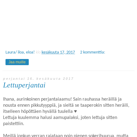
Laura/ iloa, eloa!
klo
kesäkuuta 17, 2017
2 kommenttia:
Jaa muille
perjantai 16. kesäkuuta 2017
Lettuperjantai
Ihana, aurinkoinen perjantaiaamu! Sain rauhassa heräillä ja
nousta ennen pikkutyyppiä, ja sieltä se taaperokin sitten heräili,
itselleen höpöttäen hyvällä tuulella ♥
Lettuja kuulemma halusi aamupalaksi, joten lettuja sitten
paistettiin.
Meillä jonkun verran rajataan noin pienen sokerihuurua, mutta