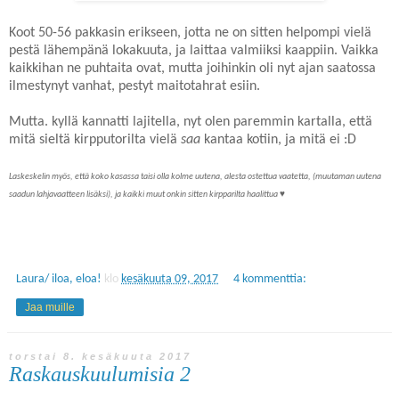
Koot 50-56 pakkasin erikseen, jotta ne on sitten helpompi vielä
pestä lähempänä lokakuuta, ja laittaa valmiiksi kaappiin. Vaikka
kaikkihan ne puhtaita ovat, mutta joihinkin oli nyt ajan saatossa
ilmestynyt vanhat, pestyt maitotahrat esiin.
Mutta. kyllä kannatti lajitella, nyt olen paremmin kartalla, että
mitä sieltä kirpputorilta vielä
saa
kantaa kotiin, ja mitä ei :D
Laskeskelin myös, että koko kasassa taisi olla kolme uutena, alesta ostettua vaatetta, (muutaman uutena
saadun lahjavaatteen lisäksi), ja kaikki muut onkin sitten kirpparilta haalittua ♥
Laura/ iloa, eloa!
klo
kesäkuuta 09, 2017
4 kommenttia:
Jaa muille
torstai 8. kesäkuuta 2017
Raskauskuulumisia 2