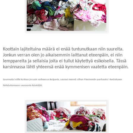
Koottain lajiteltuina määrä ei enää tuntunutkaan niin suurelta.
Jonkun verran olen jo aikaisemmin laittanut eteenpäin, ei niin
lemppareita ja sellaisia joita ei tullut käytettyä esikoisella. Tässä
karsinnassa lähti yhteensä enää kymmenisen vaatetta eteenpäin.
Suunnaksi niille koittaa jossain vaiheessa Bulgaria, saavat mennä siihen Pienimmän parhaaksi -keräykseen
ilahduttamaan seuraavia käyttäjiä.