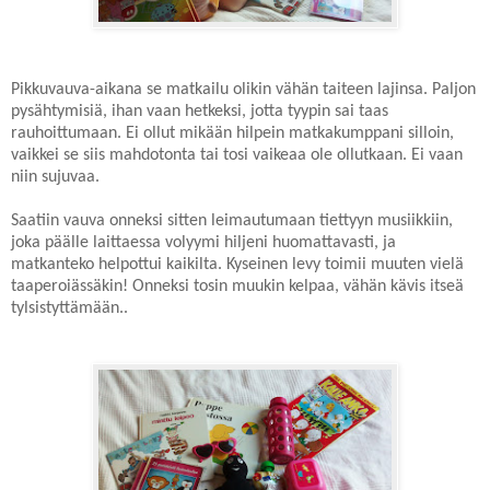
Pikkuvauva-aikana se matkailu olikin vähän taiteen lajinsa. Paljon
pysähtymisiä, ihan vaan hetkeksi, jotta tyypin sai taas
rauhoittumaan. Ei ollut mikään hilpein matkakumppani silloin,
vaikkei se siis mahdotonta tai tosi vaikeaa ole ollutkaan. Ei vaan
niin sujuvaa.
Saatiin vauva onneksi sitten leimautumaan tiettyyn musiikkiin,
joka päälle laittaessa volyymi hiljeni huomattavasti, ja
matkanteko helpottui kaikilta. Kyseinen levy toimii muuten vielä
taaperoiässäkin! Onneksi tosin muukin kelpaa, vähän kävis itseä
tylsistyttämään..