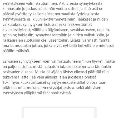
synnytykseen valmistautuminen. Aktiivisesta synnytyksestä
kiinnostuin jo joskus seitsemän vuotta sitten, ja siitä asti on
päässä pyöritelty kaikenlaista; normaalista fysiologisesta
synnytyksestä eri kivunlievitysmenetelmiin (lääkkeet ja niiden
vaikutukset synnytyksen kulussa, sekä lääkkeettömät
kivunlievitykset), välilihan öljyämiseen, swabbaukseen, douliin,
spinning babiesiin, synnytysasentoihin ja niiden vaikutuksiin, ja
raskausajan suotuisiin oleiluasentoihin. Lisäksi varmasti monta,
monta muutakin juttua, jotka eivät nyt tällä hetkellä ole mielessä
päällimmäisinä.
Esikoisen synnytykseen koen valmistautuneeni "
ihan hyvin
", mutta
on paljon asioita, mistä haluaisin lukea/oppia/kerrata tämänkin
raskauden aikana. Mutta näköjään täytyy oikeasti päättää niin
tekevänsä, ettei jää vain aikeeksi ajan juostessa ohitse!
Toki myös kuukausittaiset synnytyskeskusteluillat on osaltaan
pitäneet miut mukana synnytysajatuksissa, sekä aktiivisen
synnytyksen ylläpitämä facebook-ryhmä.