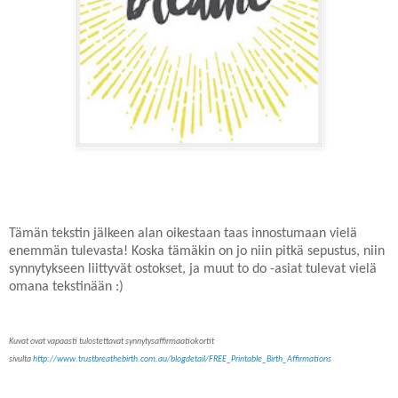
Tämän tekstin jälkeen alan oikestaan taas innostumaan vielä
enemmän tulevasta! Koska tämäkin on jo niin pitkä sepustus, niin
synnytykseen liittyvät ostokset, ja muut to do -asiat tulevat vielä
omana tekstinään :)
Kuvat ovat vapaasti tulostettavat synnytysaffirmaatiokortit
sivulta
http://www.trustbreathebirth.com.au/blogdetail/FREE_Printable_Birth_Affirmations