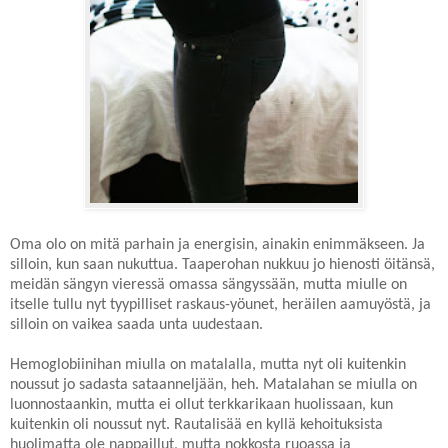
Oma olo on mitä parhain ja energisin, ainakin enimmäkseen. Ja
silloin, kun saan nukuttua. Taaperohan nukkuu jo hienosti öitänsä,
meidän sängyn vieressä omassa sängyssään, mutta miulle on
itselle tullu nyt tyypilliset raskaus-yöunet, heräilen aamuyöstä, ja
silloin on vaikea saada unta uudestaan.
Hemoglobiinihan miulla on matalalla, mutta nyt oli kuitenkin
noussut jo sadasta sataanneljään, heh. Matalahan se miulla on
luonnostaankin, mutta ei ollut terkkarikaan huolissaan, kun
kuitenkin oli noussut nyt. Rautalisää en kyllä kehoituksista
huolimatta ole nappaillut, mutta nokkosta ruoassa ja