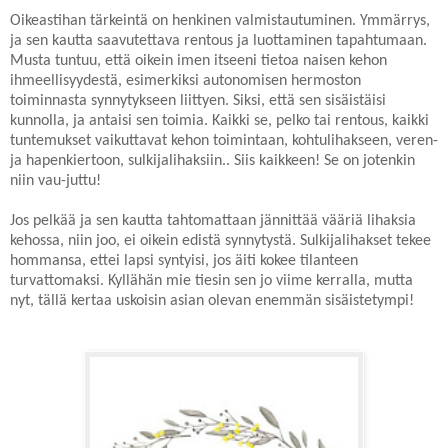
Oikeastihan tärkeintä on henkinen valmistautuminen. Ymmärrys,
ja sen kautta saavutettava rentous ja luottaminen tapahtumaan.
Musta tuntuu, että oikein imen itseeni tietoa naisen kehon
ihmeellisyydestä, esimerkiksi autonomisen hermoston
toiminnasta synnytykseen liittyen. Siksi, että sen sisäistäisi
kunnolla, ja antaisi sen toimia. Kaikki se, pelko tai rentous, kaikki
tuntemukset vaikuttavat kehon toimintaan, kohtulihakseen, veren-
ja hapenkiertoon, sulkijalihaksiin.. Siis kaikkeen! Se on jotenkin
niin vau-juttu!
Jos pelkää ja sen kautta tahtomattaan jännittää vääriä lihaksia
kehossa, niin joo, ei oikein edistä synnytystä. Sulkijalihakset tekee
hommansa, ettei lapsi syntyisi, jos äiti kokee tilanteen
turvattomaksi. Kyllähän mie tiesin sen jo viime kerralla, mutta
nyt, tällä kertaa uskoisin asian olevan enemmän sisäistetympi!