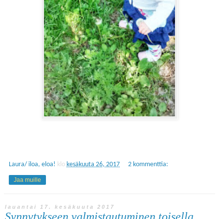
Laura/ iloa, eloa!
klo
kesäkuuta 26, 2017
2 kommenttia:
Jaa muille
lauantai 17. kesäkuuta 2017
Synnytykseen valmistautuminen toisella