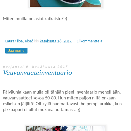
Miten muilla on asiat ratkaistu? :)
Laura/ iloa, eloa!
klo
kesäkuuta 16, 2017
Ei kommentteja:
Jaa muille
perjantai 9. kesäkuuta 2017
Vauvanvaateinventaario
Päiväuniaikaan mulla oli tänään pieni inventaario meneillään,
vauvanvaatteet kokoa 50-80. Huh miten paljon niitä onkaan
esikoisen jäljiltä! Oli kyllä huomattavasti helpompi urakka, kun
pikkuapuri ei ollut mukana auttamassa ;)