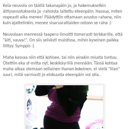
Kela-neuvola on täällä takanapäin jo, ja hakemuksetkin
äitiysavustuksesta ja -rahoista laitettu eteenpäin. Hassua, miten
nopeasti aika menee! Päädyttiin ottamaan avustus rahana, niin
kuin ajattelinkin, menee sisarusrattaiden ostoon se raha :)
Neuvolaan mennessä taapero ilmoitti tomerasti terkkarille, että
"äiti, vauva!". On siis selvästi muistissa, mihin kyseinen paikka
liittyy. Symppis :)
Maha kasvaa niin että kohisee, tai niin ainakin miusta tuntuu.
Otettiin eka sf-mitta nyt, keskikäyrillä mennään. Tässä kohtaa
maha alkaa olemaan sellainen ihanan kokoinen, ei vielä "liian"
suuri, mitä varmasti jo elokuusta eteenpäin voi olla..