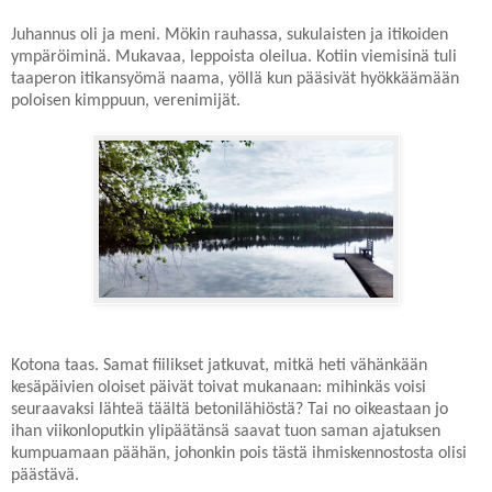
Juhannus oli ja meni. Mökin rauhassa, sukulaisten ja itikoiden
ympäröiminä. Mukavaa, leppoista oleilua. Kotiin viemisinä tuli
taaperon itikansyömä naama, yöllä kun pääsivät hyökkäämään
poloisen kimppuun, verenimijät.
Kotona taas. Samat fiilikset jatkuvat, mitkä heti vähänkään
kesäpäivien oloiset päivät toivat mukanaan: mihinkäs voisi
seuraavaksi lähteä täältä betonilähiöstä? Tai no oikeastaan jo
ihan viikonloputkin ylipäätänsä saavat tuon saman ajatuksen
kumpuamaan päähän, johonkin pois tästä ihmiskennostosta olisi
päästävä.