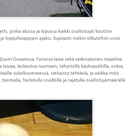
tti, jonka alussa ja lopussa kaikki osallistujat koottiin
 loppuheippojen ajaksi. Sujuvasti mekin vilkuteltiin siinä
ta Zoom Oceanissa. Famosa-laiva sekä vedenalainen maailma
ta laivaa, laskeutua ruumaan, tähystellä kaukoputkilla, onkia,
ailla sukellusveneessä, ratkaista tehtäviä, ja vaikka mitä
emalla, harkitulla sisällöllä ja rajatulla osallistujamäärällä