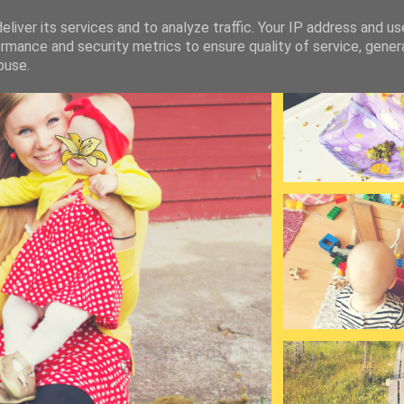
liver its services and to analyze traffic. Your IP address and u
rmance and security metrics to ensure quality of service, gene
buse.