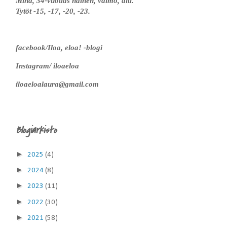
Minä, 34-vuotias nainen, vaimo, äiti.
Tytöt -15, -17, -20, -23.
facebook/Iloa, eloa! -blogi
Instagram/ iloaeloa
iloaeloalaura@gmail.com
Blogiarkisto
►
2025
(4)
►
2024
(8)
►
2023
(11)
►
2022
(30)
►
2021
(58)