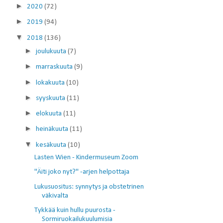
►
2020
(72)
►
2019
(94)
▼
2018
(136)
►
joulukuuta
(7)
►
marraskuuta
(9)
►
lokakuuta
(10)
►
syyskuuta
(11)
►
elokuuta
(11)
►
heinäkuuta
(11)
▼
kesäkuuta
(10)
Lasten Wien - Kindermuseum Zoom
"Äiti joko nyt?" -arjen helpottaja
Lukusuositus: synnytys ja obstetrinen
väkivalta
Tykkää kuin hullu puurosta -
Sormiruokailukuulumisia