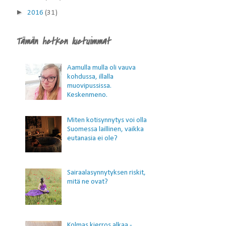
►
2016
(31)
Tämän hetken luetuimmat
Aamulla mulla oli vauva
kohdussa, illalla
muovipussissa.
Keskenmeno.
Miten kotisynnytys voi olla
Suomessa laillinen, vaikka
eutanasia ei ole?
Sairaalasynnytyksen riskit,
mitä ne ovat?
Kolmas kierros alkaa -