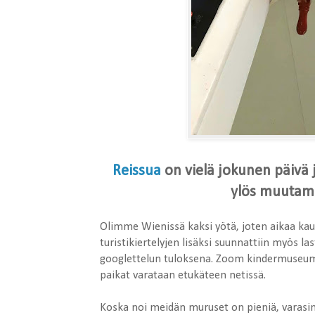
Reissua
on vielä jokunen päivä jä
ylös muutama
Olimme Wienissä kaksi yötä, joten aikaa kaupu
turistikiertelyjen lisäksi suunnattiin myös
googlettelun tuloksena. Zoom kindermuseumiss
paikat varataan etukäteen netissä.
Koska noi meidän muruset on pieniä, varasin