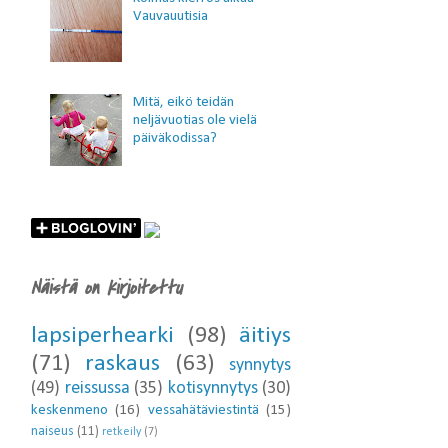
Vauvauutisia
Mitä, eikö teidän
neljävuotias ole vielä
päiväkodissa?
Näistä on kirjoitettu
lapsiperhearki
(98)
äitiys
(71)
raskaus
(63)
synnytys
(49)
reissussa
(35)
kotisynnytys
(30)
keskenmeno
(16)
vessahätäviestintä
(15)
naiseus
(11)
retkeily
(7)