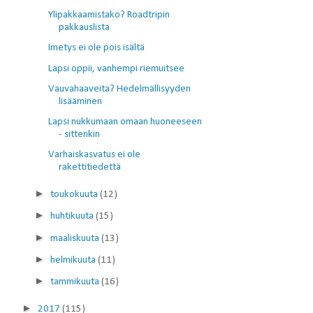
Ylipakkaamistako? Roadtripin
pakkauslista
Imetys ei ole pois isältä
Lapsi oppii, vanhempi riemuitsee
Vauvahaaveita? Hedelmällisyyden
lisääminen
Lapsi nukkumaan omaan huoneeseen
- sittenkin
Varhaiskasvatus ei ole
rakettitiedettä
►
toukokuuta
(12)
►
huhtikuuta
(15)
►
maaliskuuta
(13)
►
helmikuuta
(11)
►
tammikuuta
(16)
►
2017
(115)