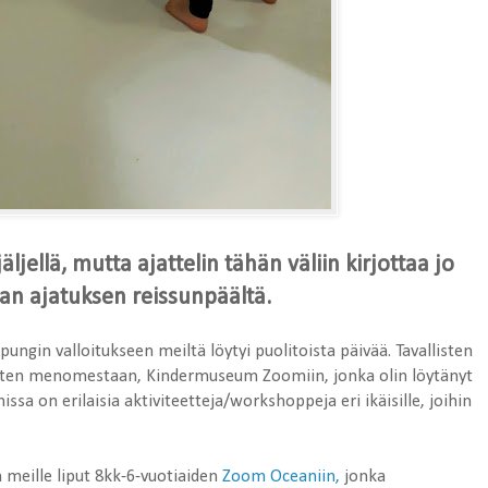
ljellä, mutta ajattelin tähän väliin kirjottaa jo
n ajatuksen reissunpäältä.
ngin valloitukseen meiltä löytyi puolitoista päivää. Tavallisten
 lasten menomestaan, Kindermuseum Zoomiin, jonka olin löytänyt
a on erilaisia aktiviteetteja/workshoppeja eri ikäisille, joihin
 meille liput 8kk-6-vuotiaiden
Zoom Oceaniin,
jonka