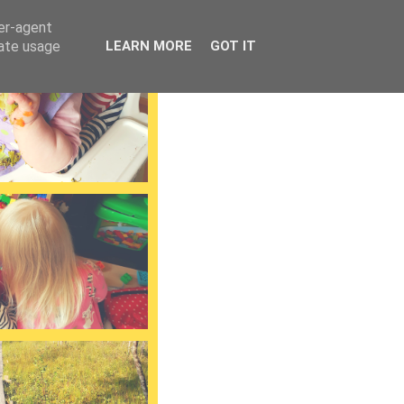
ser-agent
rate usage
LEARN MORE
GOT IT