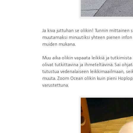
Ja kiva juttuhan se olikin! Tunnin mittainen se
muutamaksi minuutiksi yhteen pienen infon ja
muiden mukana.
Muu aika olikin vapaata leikkiä ja tutkimis
olivat tutkittavina ja ihmeteltävinä. Sai ohja
tutustua vedenalaiseen leikkimaailmaan, seikk
muuta. Zoom Ocean olikin kuin pieni Hoplop, te
varustettuna.