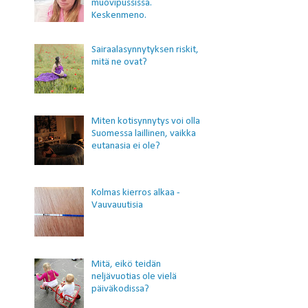
muovipussissa.
Keskenmeno.
Sairaalasynnytyksen riskit,
mitä ne ovat?
Miten kotisynnytys voi olla
Suomessa laillinen, vaikka
eutanasia ei ole?
Kolmas kierros alkaa -
Vauvauutisia
Mitä, eikö teidän
neljävuotias ole vielä
päiväkodissa?