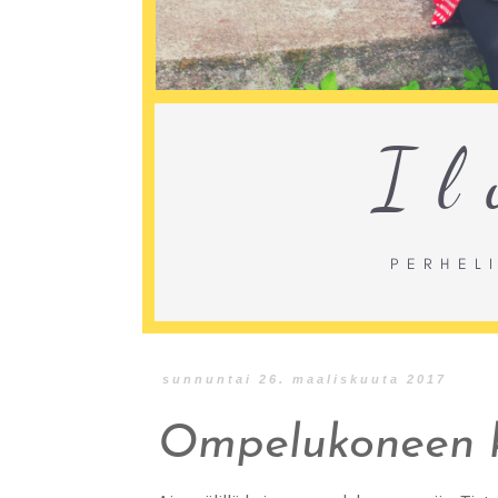
sunnuntai 26. maaliskuuta 2017
Ompelukoneen k