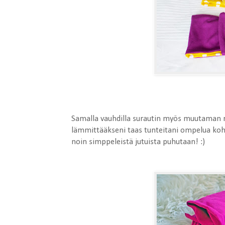
Samalla vauhdilla surautin myös muutaman r
lämmittääkseni taas tunteitani ompelua koht
noin simppeleistä jutuista puhutaan! :)