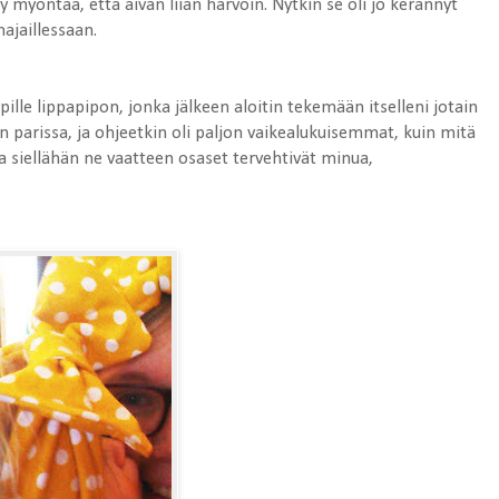
y myöntää, että aivan liian harvoin. Nytkin se oli jo kerännyt
ajaillessaan.
pille lippapipon, jonka jälkeen aloitin tekemään itselleni jotain
 parissa, ja ohjeetkin oli paljon vaikealukuisemmat, kuin mitä
 Ja siellähän ne vaatteen osaset tervehtivät minua,