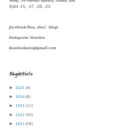
Minä, 34-vuotias nainen, vaimo, äiti.
Tytöt -15, -17, -20, -23.
facebook/Iloa, eloa! -blogi
Instagram/ iloaeloa
iloaeloalaura@gmail.com
Blogiarkisto
►
2025
(4)
►
2024
(8)
►
2023
(11)
►
2022
(30)
►
2021
(58)