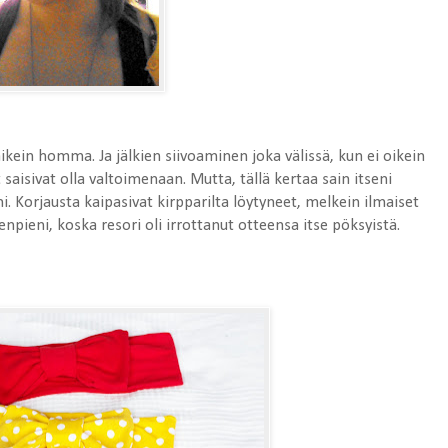
kein homma. Ja jälkien siivoaminen joka välissä, kun ei oikein
 saisivat olla valtoimenaan. Mutta, tällä kertaa sain itseni
. Korjausta kaipasivat kirpparilta löytyneet, melkein ilmaiset
pieni, koska resori oli irrottanut otteensa itse pöksyistä.