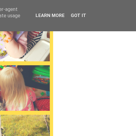
ser-agent
rate usage
LEARN MORE
GOT IT