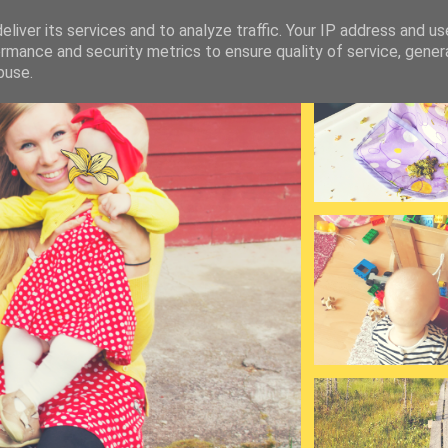
liver its services and to analyze traffic. Your IP address and u
rmance and security metrics to ensure quality of service, gene
buse.