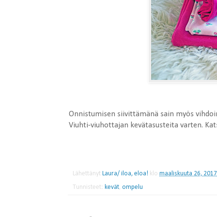
Onnistumisen siivittämänä sain myös vihdoi
Viuhti-viuhottajan kevätasusteita varten. Kat
Lähettänyt
Laura/ iloa, eloa!
klo
maaliskuuta 26, 2017
Tunnisteet:
kevät
,
ompelu