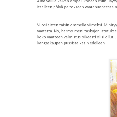
Aina välillä kaivan ompelukoneen esiin. Täyty
itselleen pölyä peitokseen vaatehuoneessa m
Vuosi sitten taisin ommella viimeksi. Minityy
vaatetta. No, hermo meni taskujen istutuksen
koko vaatteen valmistus oikeasti olisi ollut.
kangaskaupan pussista käsin edelleen.