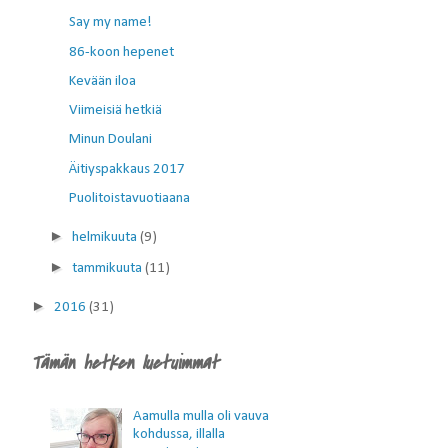
Say my name!
86-koon hepenet
Kevään iloa
Viimeisiä hetkiä
Minun Doulani
Äitiyspakkaus 2017
Puolitoistavuotiaana
►
helmikuuta
(9)
►
tammikuuta
(11)
►
2016
(31)
Tämän hetken luetuimmat
Aamulla mulla oli vauva
kohdussa, illalla