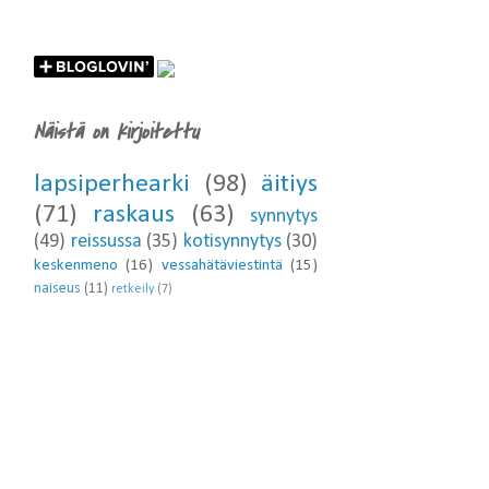
Näistä on kirjoitettu
lapsiperhearki
(98)
äitiys
(71)
raskaus
(63)
synnytys
(49)
reissussa
(35)
kotisynnytys
(30)
keskenmeno
(16)
vessahätäviestintä
(15)
naiseus
(11)
retkeily
(7)