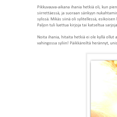
Pikkuvauva-aikana ihania hetkiä oli, kun pien
siirrettäessä, ja suoraan sänkyyn nukahtamine
sylissä. Mikäs siinä oli sylitellessä, esikoise
Paljon tuli luettua kirjoja tai katseltua sarjoj
Noita ihania, hitaita hetkiä ei ole kyllä ollut
vahingossa syliin! Päikkäreiltä herännyt, uni