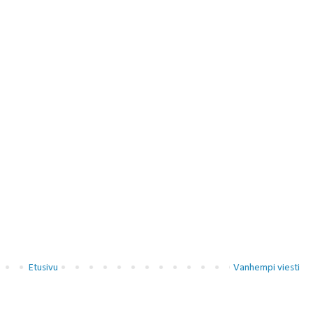
Etusivu
Vanhempi viesti