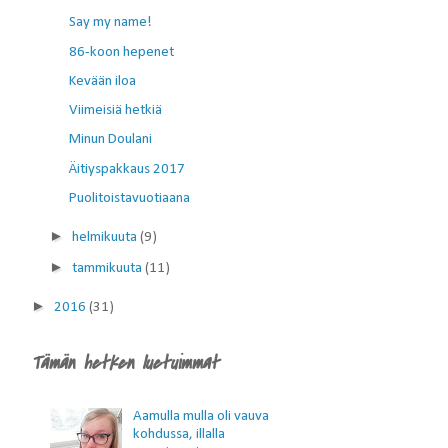
Say my name!
86-koon hepenet
Kevään iloa
Viimeisiä hetkiä
Minun Doulani
Äitiyspakkaus 2017
Puolitoistavuotiaana
►
helmikuuta
(9)
►
tammikuuta
(11)
►
2016
(31)
Tämän hetken luetuimmat
Aamulla mulla oli vauva
kohdussa, illalla