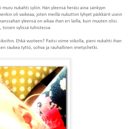
i muru nukahti syliin. Hän yleensä heräsi aina sänkyyn
nkin oli vaikeaa, joten meillä nukuttiin lyhyet päikkärit usein
n kanssahan yleensä on aikaa ihan eri lailla, kuin muuten olisi.
a, toisen sylissä tuhistessa.
 aikoihin. Ehkä vuoteen? Paitsi viime viikolla, pieni nukahti ihan
sen raukea tyttö, sohva ja rauhallinen imetyshetki.