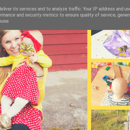
liver its services and to analyze traffic. Your IP address and u
rmance and security metrics to ensure quality of service, gene
buse.