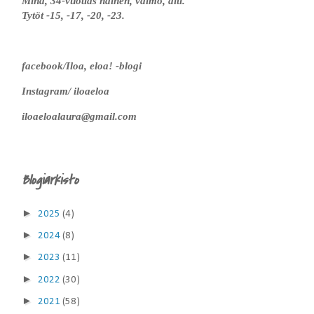
Minä, 34-vuotias nainen, vaimo, äiti.
Tytöt -15, -17, -20, -23.
facebook/Iloa, eloa! -blogi
Instagram/ iloaeloa
iloaeloalaura@gmail.com
Blogiarkisto
►
2025
(4)
►
2024
(8)
►
2023
(11)
►
2022
(30)
►
2021
(58)