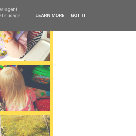
ser-agent
rate usage
LEARN MORE
GOT IT