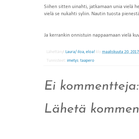
Siihen sitten uinahti, jatkamaan unia vielä h
vielä se nukahti syliin. Nautin tuosta piene
Ja kerrankin onnistuin nappaamaan vielä kuv
Lähettänyt
Laura/ iloa, eloa!
klo
maaliskuuta 20, 2017
Tunnisteet:
imetys
,
taapero
Ei kommentteja:
Lähetä komment