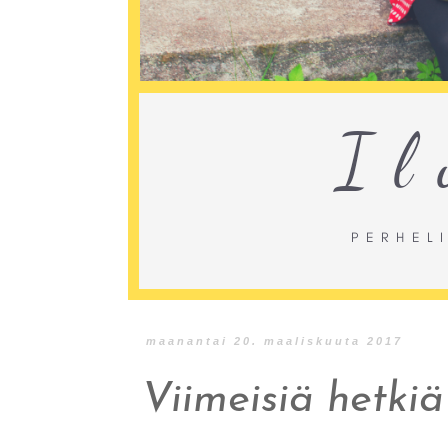
maanantai 20. maaliskuuta 2017
Viimeisiä hetkiä