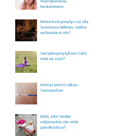
muovipussissa.
Keskenmeno.
Miten kotisynnytys voi olla
Suomessa laillinen, vaikka
eutanasia ei ole?
Sairaalasynnytyksen riskit,
mitä ne ovat?
Kolmas kierros alkaa -
Vauvauutisia
Mitä, eikö teidän
neljävuotias ole vielä
päiväkodissa?