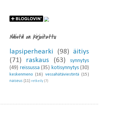
Näistä on kirjoitettu
lapsiperhearki
(98)
äitiys
(71)
raskaus
(63)
synnytys
(49)
reissussa
(35)
kotisynnytys
(30)
keskenmeno
(16)
vessahätäviestintä
(15)
naiseus
(11)
retkeily
(7)