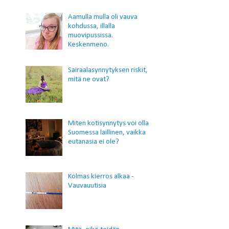
Aamulla mulla oli vauva
kohdussa, illalla
muovipussissa.
Keskenmeno.
Sairaalasynnytyksen riskit,
mitä ne ovat?
Miten kotisynnytys voi olla
Suomessa laillinen, vaikka
eutanasia ei ole?
Kolmas kierros alkaa -
Vauvauutisia