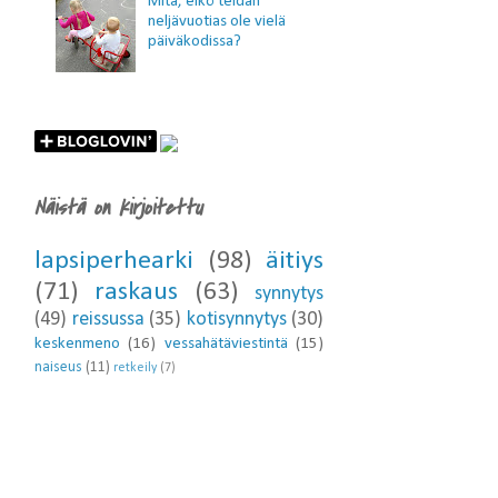
Mitä, eikö teidän
neljävuotias ole vielä
päiväkodissa?
Näistä on kirjoitettu
lapsiperhearki
(98)
äitiys
(71)
raskaus
(63)
synnytys
(49)
reissussa
(35)
kotisynnytys
(30)
keskenmeno
(16)
vessahätäviestintä
(15)
naiseus
(11)
retkeily
(7)