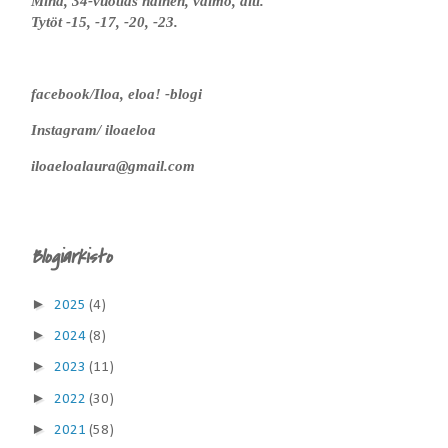
Minä, 34-vuotias nainen, vaimo, äiti.
Tytöt -15, -17, -20, -23.
facebook/Iloa, eloa! -blogi
Instagram/ iloaeloa
iloaeloalaura@gmail.com
Blogiarkisto
►
2025
(4)
►
2024
(8)
►
2023
(11)
►
2022
(30)
►
2021
(58)