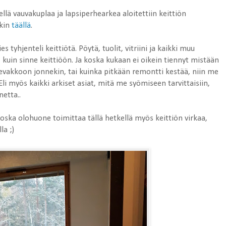
ellä vauvakuplaa ja lapsiperhearkea aloitettiin keittiön
nkin
täällä
.
 tyhjenteli keittiötä. Pöytä, tuolit, vitriini ja kaikki muu
e, kuin sinne keittiöön. Ja koska kukaan ei oikein tiennyt mistään
 evakkoon jonnekin, tai kuinka pitkään remontti kestää, niin me
 Eli myös kaikki arkiset asiat, mitä me syömiseen tarvittaisiin,
etta..
 koska olohuone toimittaa tällä hetkellä myös keittiön virkaa,
la ;)