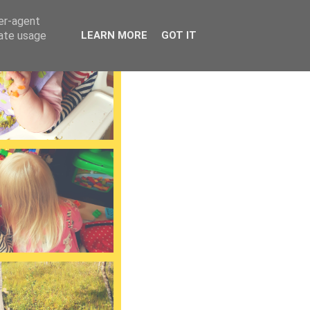
ser-agent
rate usage
LEARN MORE
GOT IT