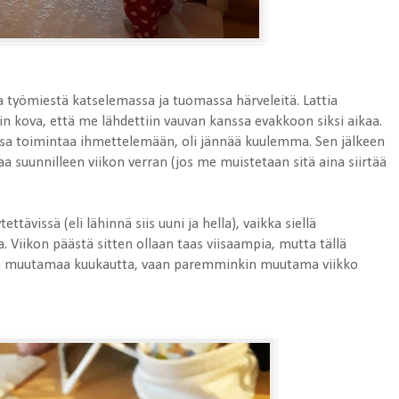
a työmiestä katselemassa ja tuomassa härveleitä. Lattia
iin kova, että me lähdettiin vauvan kanssa evakkoon siksi aikaa.
nssa toimintaa ihmettelemään, oli jännää kuulemma. Sen jälkeen
iaaa suunnilleen viikon verran (jos me muistetaan sitä aina siirtää
ttävissä (eli lähinnä siis uuni ja hella), vaikka siellä
. Viikon päästä sitten ollaan taas viisaampia, mutta tällä
 sitä muutamaa kuukautta, vaan paremminkin muutama viikko