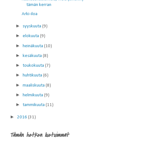
tämän kerran
Arki-iloa
►
syyskuuta
(9)
►
elokuuta
(9)
►
heinäkuuta
(10)
►
kesäkuuta
(8)
►
toukokuuta
(7)
►
huhtikuuta
(6)
►
maaliskuuta
(8)
►
helmikuuta
(9)
►
tammikuuta
(11)
►
2016
(31)
Tämän hetken luetuimmat