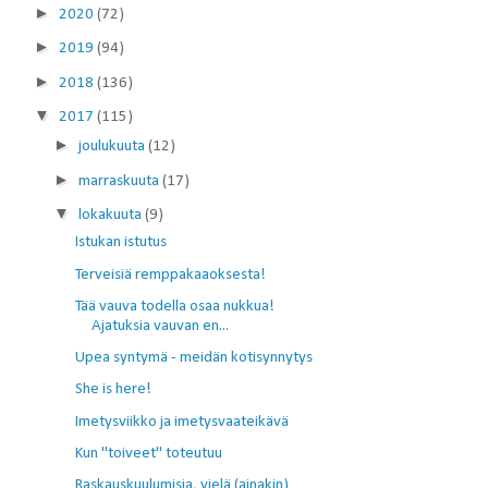
►
2020
(72)
►
2019
(94)
►
2018
(136)
▼
2017
(115)
►
joulukuuta
(12)
►
marraskuuta
(17)
▼
lokakuuta
(9)
Istukan istutus
Terveisiä remppakaaoksesta!
Tää vauva todella osaa nukkua!
Ajatuksia vauvan en...
Upea syntymä - meidän kotisynnytys
She is here!
Imetysviikko ja imetysvaateikävä
Kun "toiveet" toteutuu
Raskauskuulumisia, vielä (ainakin)