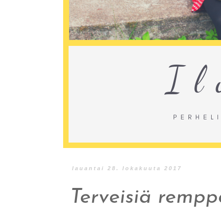
lauantai 28. lokakuuta 2017
Terveisiä rempp