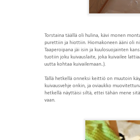
Torstaina täällä oli hulina, kävi monen mont
purettiin ja hiottiin. Hiomakoneen ääni oli n
Taaperoipana jäi isin ja kuulosuojainten ka
tuotiin joku kuivauslaite, joka kuivailee latt
uutta kohtaa kuivailemaan..).
Tällä hetkellä onneksi keittiö on muutoin käyte
kuivausvehje onkin, ja oviaukko muovitettuna
hetkellä näyttäisi siltä, ettei tähän mene
vaan.