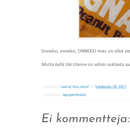
Onneksi, onneksi, ONNEKSI mies on ollut viel
Mutta kyllä tää tilanne on vähän suklaata saa
Lähettänyt
Laura/ iloa, eloa!
klo
lokakuuta 28, 2017
Tunnisteet:
lapsiperhearki
Ei kommentteja: