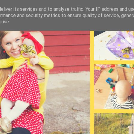
liver its services and to analyze traffic. Your IP address and u
rmance and security metrics to ensure quality of service, gene
buse.