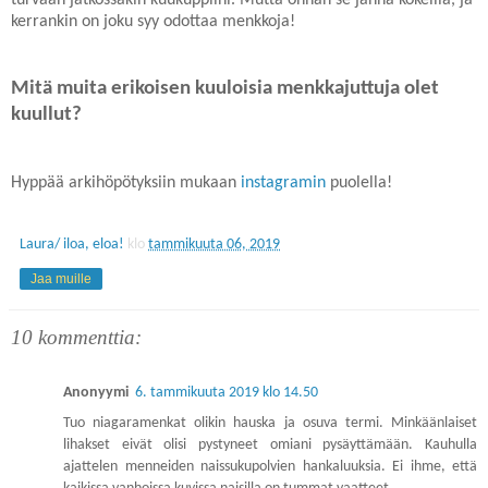
kerrankin on joku syy odottaa menkkoja!
Mitä muita erikoisen kuuloisia menkkajuttuja olet
kuullut?
Hyppää arkihöpötyksiin mukaan
instagramin
puolella!
Laura/ iloa, eloa!
klo
tammikuuta 06, 2019
Jaa muille
10 kommenttia:
Anonyymi
6. tammikuuta 2019 klo 14.50
Tuo niagaramenkat olikin hauska ja osuva termi. Minkäänlaiset
lihakset eivät olisi pystyneet omiani pysäyttämään. Kauhulla
ajattelen menneiden naissukupolvien hankaluuksia. Ei ihme, että