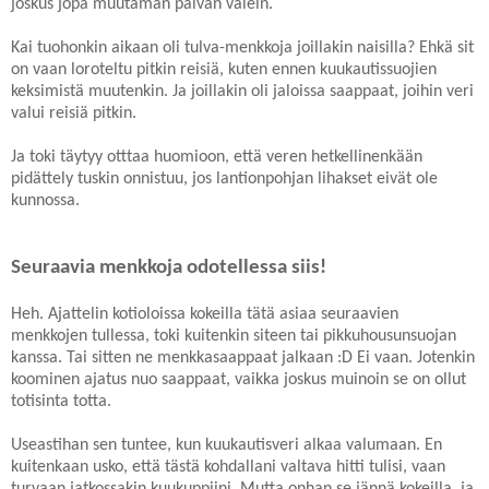
joskus jopa muutaman päivän välein.
Kai tuohonkin aikaan oli tulva-menkkoja joillakin naisilla? Ehkä sit
on vaan loroteltu pitkin reisiä, kuten ennen kuukautissuojien
keksimistä muutenkin. Ja joillakin oli jaloissa saappaat, joihin veri
valui reisiä pitkin.
Ja toki täytyy otttaa huomioon, että veren hetkellinenkään
pidättely tuskin onnistuu, jos lantionpohjan lihakset eivät ole
kunnossa.
Seuraavia menkkoja odotellessa siis!
Heh. Ajattelin kotioloissa kokeilla tätä asiaa seuraavien
menkkojen tullessa, toki kuitenkin siteen tai pikkuhousunsuojan
kanssa. Tai sitten ne menkkasaappaat jalkaan :D Ei vaan. Jotenkin
koominen ajatus nuo saappaat, vaikka joskus muinoin se on ollut
totisinta totta.
Useastihan sen tuntee, kun kuukautisveri alkaa valumaan. En
kuitenkaan usko, että tästä kohdallani valtava hitti tulisi, vaan
turvaan jatkossakin kuukuppiini. Mutta onhan se jännä kokeilla, ja