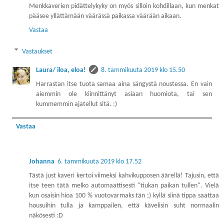
Menkkaverien pidättelykyky on myös silloin kohdillaan, kun menkat
pääsee yllättämään väärässä paikassa väärään aikaan.
Vastaa
Vastaukset
Laura/ iloa, eloa!
8. tammikuuta 2019 klo 15.50
Harrastan itse tuota samaa aina sängystä noustessa. En vain
aiemmin ole kiinnittänyt asiaan huomiota, tai sen
kummemmin ajatellut sitä. :)
Vastaa
Johanna
6. tammikuuta 2019 klo 17.52
Tästä just kaveri kertoi viimeksi kahvikupposen äärellä! Tajusin, että
itse teen tätä melko automaattisesti "tiukan paikan tullen". Vielä
kun osaisin hioa 100 % vuotovarmaks tän ;) kyllä siinä tippa saattaa
housuihin tulla ja kamppailen, että kävelisin suht normaalin
näkösesti :D