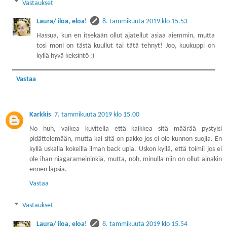
Vastaukset
Laura/ iloa, eloa!
8. tammikuuta 2019 klo 15.53
Hassua, kun en itsekään ollut ajatellut asiaa aiemmin, mutta
tosi moni on tästä kuullut tai tätä tehnyt! Joo, kuukuppi on
kyllä hyvä keksintö :)
Vastaa
Karkkis
7. tammikuuta 2019 klo 15.00
No huh, vaikea kuvitella että kaikkea sitä määrää pystyisi
pidättelemään, mutta kai sitä on pakko jos ei ole kunnon suojia. En
kyllä uskalla kokeilla ilman back upia. Uskon kyllä, että toimii jos ei
ole ihan niagarameininkiä, mutta, noh, minulla niin on ollut ainakin
ennen lapsia.
Vastaa
Vastaukset
Laura/ iloa, eloa!
8. tammikuuta 2019 klo 15.54