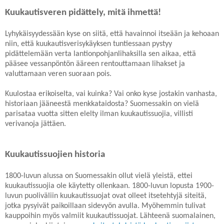
Kuukautisveren pidättely, mitä ihmettä!
Lyhykäisyydessään kyse on siitä, että havainnoi itseään ja kehoaan
niin, että kuukautisverisykäyksen tuntiessaan pystyy
pidättelemään verta lantionpohjanlihaksilla sen aikaa, että
pääsee vessanpöntön ääreen rentouttamaan lihakset ja
valuttamaan veren suoraan pois.
Kuulostaa erikoiselta, vai kuinka? Vai onko kyse jostakin vanhasta,
historiaan jääneestä menkkataidosta? Suomessakin on vielä
parisataa vuotta sitten elelty ilman kuukautissuojia, villisti
verivanoja jättäen.
Kuukautissuojien historia
1800-luvun alussa on Suomessakin ollut vielä yleistä, ettei
kuukautissuojia ole käytetty ollenkaan. 1800-luvun lopusta 1900-
luvun puoliväliin kuukautissuojat ovat olleet itsetehtyjä siteitä,
jotka pysyivät paikoillaan sidevyön avulla. Myöhemmin tulivat
kauppoihin myös valmiit kuukautissuojat. Lähteenä suomalainen,