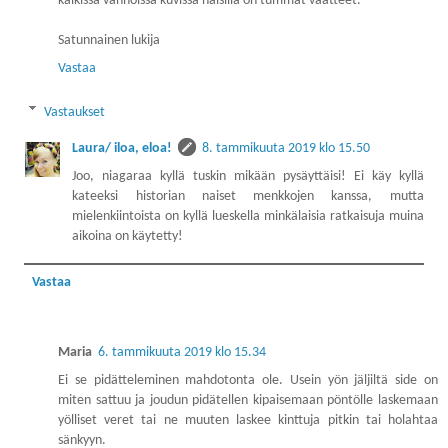
kaikissa vanhoissa kuvissa naisilla on tummat vaatteet.
Satunnainen lukija
Vastaa
Vastaukset
Laura/ iloa, eloa!
8. tammikuuta 2019 klo 15.50
Joo, niagaraa kyllä tuskin mikään pysäyttäisi! Ei käy kyllä
kateeksi historian naiset menkkojen kanssa, mutta
mielenkiintoista on kyllä lueskella minkälaisia ratkaisuja muina
aikoina on käytetty!
Vastaa
Maria
6. tammikuuta 2019 klo 15.34
Ei se pidätteleminen mahdotonta ole. Usein yön jäljiltä side on
miten sattuu ja joudun pidätellen kipaisemaan pöntölle laskemaan
yölliset veret tai ne muuten laskee kinttuja pitkin tai holahtaa
sänkyyn.