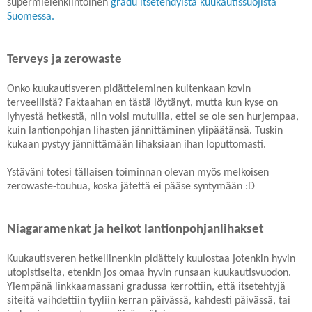
supermielenkiintoinen
gradu itsetehdyistä kuukautissuojista
Suomessa.
Terveys ja zerowaste
Onko kuukautisveren pidätteleminen kuitenkaan kovin
terveellistä? Faktaahan en tästä löytänyt, mutta kun kyse on
lyhyestä hetkestä, niin voisi mutuilla, ettei se ole sen hurjempaa,
kuin lantionpohjan lihasten jännittäminen ylipäätänsä. Tuskin
kukaan pystyy jännittämään lihaksiaan ihan loputtomasti.
Ystäväni totesi tällaisen toiminnan olevan myös melkoisen
zerowaste-touhua, koska jätettä ei pääse syntymään :D
Niagaramenkat ja heikot lantionpohjanlihakset
Kuukautisveren hetkellinenkin pidättely kuulostaa jotenkin hyvin
utopistiselta, etenkin jos omaa hyvin runsaan kuukautisvuodon.
Ylempänä linkkaamassani gradussa kerrottiin, että itsetehtyjä
siteitä vaihdettiin tyyliin kerran päivässä, kahdesti päivässä, tai