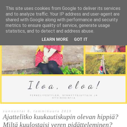
This site uses cookies from Google to deliver its services
and to analyze traffic. Your IP address and user-agent are
shared with Google along with performance and security
metrics to ensure quality of service, generate usage
statistics, and to detect and address abuse.
LEARN MORE
GOT IT
sunnuntai 6. tammikuuta 2019
Ajattelitko kuukautiskupin olevan hippiä?
Miltä kuulostaisi veren pidätteleminen?