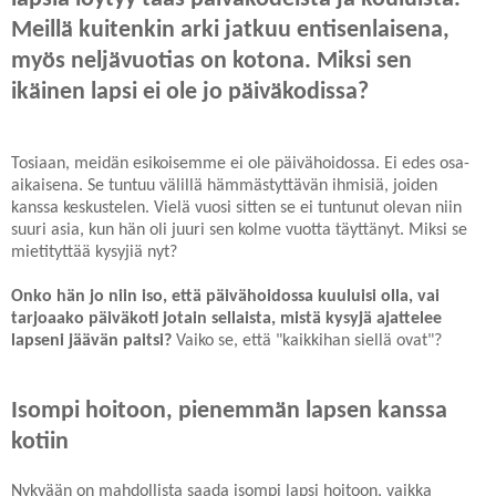
Meillä kuitenkin arki jatkuu entisenlaisena,
myös neljävuotias on kotona. Miksi sen
ikäinen lapsi ei ole jo päiväkodissa?
Tosiaan, meidän esikoisemme ei ole päivähoidossa. Ei edes osa-
aikaisena. Se tuntuu välillä hämmästyttävän ihmisiä, joiden
kanssa keskustelen. Vielä vuosi sitten se ei tuntunut olevan niin
suuri asia, kun hän oli juuri sen kolme vuotta täyttänyt. Miksi se
mietityttää kysyjiä nyt?
Onko hän jo niin iso, että päivähoidossa kuuluisi olla, vai
tarjoaako päiväkoti jotain sellaista, mistä kysyjä ajattelee
lapseni jäävän paitsi?
Vaiko se, että "kaikkihan siellä ovat"?
Isompi hoitoon, pienemmän lapsen kanssa
kotiin
Nykyään on mahdollista saada isompi lapsi hoitoon, vaikka