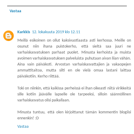
Vastaa
Karkkis
12. lokakuuta 2019 klo 12.11
Meillä esikoinen on ollut kaksivuotiaasta asti kerhossa. Meille on
osunut niin ihana puistokerho, että sieltä saa juuri ne
varhaiskasvatuksen parhaat puolet. Minusta kerhoista ja muista
avoimen varhaiskasvatuksen palveluista puhutaan aivan liian vähän.
Aina vain päiväkoti. Arvostan varhaiskasvattajien ja vakaopejen
ammattitaitoa, mutta silti en ole vielä omaa lastani laittaa
päiväkotiin. Kerho riittää.
Toki on niinkin, että kaikissa perheissä ei ihan oikeasti niitä virikkeitä
sille kotiin jäävälle lapselle ole tarpeeksi, silloin säännöllinen
varhaiskasvatus olisi paikallaan.
Minusta tuntuu, että olen kirjoittanut tämän kommentin blogiisi
ennenkin! :D
Vastaa