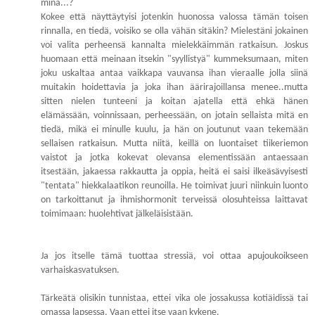
minä...?
Kokee että näyttäytyisi jotenkin huonossa valossa tämän toisen
rinnalla, en tiedä, voisiko se olla vähän sitäkin? Mielestäni jokainen
voi valita perheensä kannalta mielekkäimmän ratkaisun. Joskus
huomaan että meinaan itsekin "syyllistyä" kummeksumaan, miten
joku uskaltaa antaa vaikkapa vauvansa ihan vieraalle jolla siinä
muitakin hoidettavia ja joka ihan äärirajoillansa menee..mutta
sitten nielen tunteeni ja koitan ajatella että ehkä hänen
elämässään, voinnissaan, perheessään, on jotain sellaista mitä en
tiedä, mikä ei minulle kuulu, ja hän on joutunut vaan tekemään
sellaisen ratkaisun. Mutta niitä, keillä on luontaiset tiikeriemon
vaistot ja jotka kokevat olevansa elementissään antaessaan
itsestään, jakaessa rakkautta ja oppia, heitä ei saisi ilkeäsävyisesti
"tentata" hiekkalaatikon reunoilla. He toimivat juuri niinkuin luonto
on tarkoittanut ja ihmishormonit terveissä olosuhteissa laittavat
toimimaan: huolehtivat jälkeläisistään.
Ja jos itselle tämä tuottaa stressiä, voi ottaa apujoukoikseen
varhaiskasvatuksen.
Tärkeätä olisikin tunnistaa, ettei vika ole jossakussa kotiäidissä tai
omassa lapsessa. Vaan ettei itse vaan kykene.