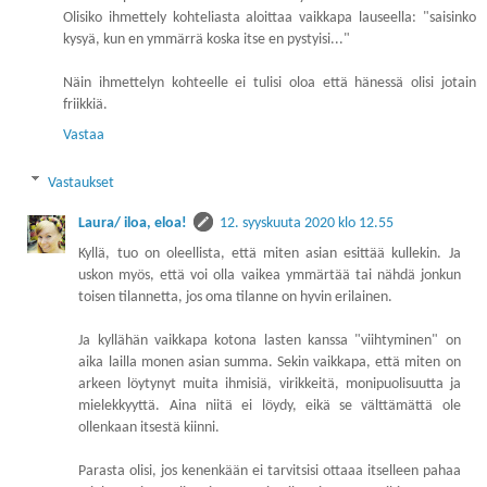
Olisiko ihmettely kohteliasta aloittaa vaikkapa lauseella: "saisinko
kysyä, kun en ymmärrä koska itse en pystyisi..."
Näin ihmettelyn kohteelle ei tulisi oloa että hänessä olisi jotain
friikkiä.
Vastaa
Vastaukset
Laura/ iloa, eloa!
12. syyskuuta 2020 klo 12.55
Kyllä, tuo on oleellista, että miten asian esittää kullekin. Ja
uskon myös, että voi olla vaikea ymmärtää tai nähdä jonkun
toisen tilannetta, jos oma tilanne on hyvin erilainen.
Ja kyllähän vaikkapa kotona lasten kanssa "viihtyminen" on
aika lailla monen asian summa. Sekin vaikkapa, että miten on
arkeen löytynyt muita ihmisiä, virikkeitä, monipuolisuutta ja
mielekkyyttä. Aina niitä ei löydy, eikä se välttämättä ole
ollenkaan itsestä kiinni.
Parasta olisi, jos kenenkään ei tarvitsisi ottaaa itselleen pahaa