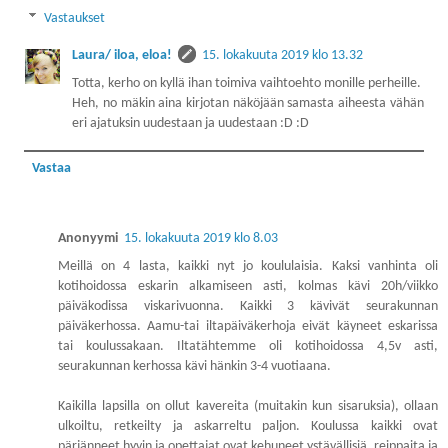
Vastaukset
Laura/ iloa, eloa!
15. lokakuuta 2019 klo 13.32
Totta, kerho on kyllä ihan toimiva vaihtoehto monille perheille.
Heh, no mäkin aina kirjotan näköjään samasta aiheesta vähän
eri ajatuksin uudestaan ja uudestaan :D :D
Vastaa
Anonyymi
15. lokakuuta 2019 klo 8.03
Meillä on 4 lasta, kaikki nyt jo koululaisia. Kaksi vanhinta oli
kotihoidossa eskarin alkamiseen asti, kolmas kävi 20h/viikko
päiväkodissa viskarivuonna. Kaikki 3 kävivät seurakunnan
päiväkerhossa. Aamu-tai iltapäiväkerhoja eivät käyneet eskarissa
tai koulussakaan. Iltatähtemme oli kotihoidossa 4,5v asti,
seurakunnan kerhossa kävi hänkin 3-4 vuotiaana.
Kaikilla lapsilla on ollut kavereita (muitakin kun sisaruksia), ollaan
ulkoiltu, retkeilty ja askarreltu paljon. Koulussa kaikki ovat
pärjänneet hyvin ja opettajat ovat kehuneet ystävällisiä, reippaita ja