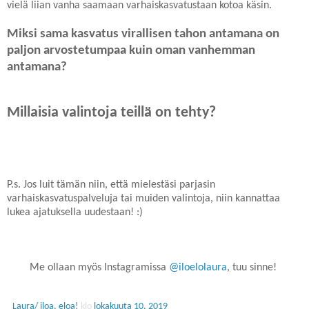
vielä liian vanha saamaan varhaiskasvatustaan kotoa käsin.
Miksi sama kasvatus virallisen tahon antamana on
paljon arvostetumpaa kuin oman vanhemman
antamana?
Millaisia valintoja teillä on tehty?
P.s. Jos luit tämän niin, että mielestäsi parjasin
varhaiskasvatuspalveluja tai muiden valintoja, niin kannattaa
lukea ajatuksella uudestaan! :)
Me ollaan myös Instagramissa
@iloelolaura
, tuu sinne!
Laura/ iloa, eloa!
klo
lokakuuta 10, 2019