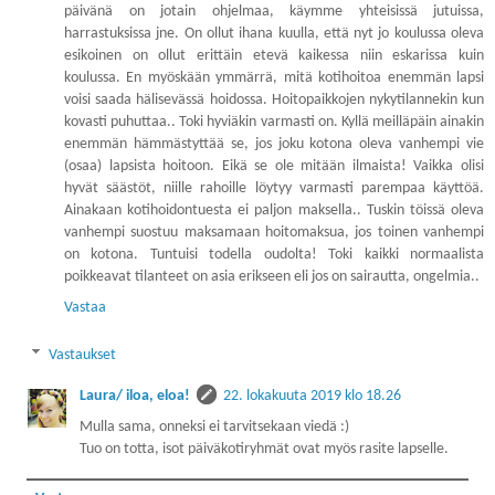
päivänä on jotain ohjelmaa, käymme yhteisissä jutuissa,
harrastuksissa jne. On ollut ihana kuulla, että nyt jo koulussa oleva
esikoinen on ollut erittäin etevä kaikessa niin eskarissa kuin
koulussa. En myöskään ymmärrä, mitä kotihoitoa enemmän lapsi
voisi saada hälisevässä hoidossa. Hoitopaikkojen nykytilannekin kun
kovasti puhuttaa.. Toki hyviäkin varmasti on. Kyllä meilläpäin ainakin
enemmän hämmästyttää se, jos joku kotona oleva vanhempi vie
(osaa) lapsista hoitoon. Eikä se ole mitään ilmaista! Vaikka olisi
hyvät säästöt, niille rahoille löytyy varmasti parempaa käyttöä.
Ainakaan kotihoidontuesta ei paljon maksella.. Tuskin töissä oleva
vanhempi suostuu maksamaan hoitomaksua, jos toinen vanhempi
on kotona. Tuntuisi todella oudolta! Toki kaikki normaalista
poikkeavat tilanteet on asia erikseen eli jos on sairautta, ongelmia..
Vastaa
Vastaukset
Laura/ iloa, eloa!
22. lokakuuta 2019 klo 18.26
Mulla sama, onneksi ei tarvitsekaan viedä :)
Tuo on totta, isot päiväkotiryhmät ovat myös rasite lapselle.