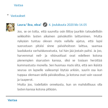
Vastaa
Vastaukset
Laura/ iloa, eloa!
4. joulukuuta 2020 klo 14.05
Joo, se on totta, että suurelta osin liittyy juurikin taloudellisiin
seikkoihin lasten aikainen päiväkotiin laittaminen. Mutta
nykyään tuntuu olevan myös vallalla ajatus, että lapsi
suorastaan pitäisi sinne päivähoitoon laittaa, saamaa
laadukasta varhaiskasvatusta, tai hän jää jostain paitsi. Ja joo,
harvemmat neli- ja viisivuotiaat ovat edelleen kotona
pienempien sisarusten kanssa, siksi se tosiaan herättää
kummastusta monella. Sen huomaa myös siitä, että sen ikäistä
seuraa on lapselle vaikeampi löytää arkisin, suurin osa kun
tuppaa olemaan siellä päiväkodissa, ja kotona ovat vain vauvat
ja taaperot.
Mutta joo, todellakin onnekasta, kun on mahdollisuus olla
lasten kanssa kotona pitkään.
Vastaa