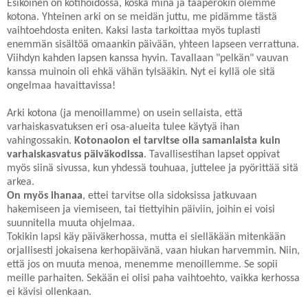
Esikoinen on kotihoidossa, koska minä ja taaperokin olemme
kotona. Yhteinen arki on se meidän juttu, me pidämme tästä
vaihtoehdosta eniten. Kaksi lasta tarkoittaa myös tuplasti
enemmän sisältöä omaankin päivään, yhteen lapseen verrattuna.
Viihdyn kahden lapsen kanssa hyvin. Tavallaan "pelkän" vauvan
kanssa muinoin oli ehkä vähän tylsääkin. Nyt ei kyllä ole sitä
ongelmaa havaittavissa!
Arki kotona (ja menoillamme) on usein sellaista, että
varhaiskasvatuksen eri osa-alueita tulee käytyä ihan
vahingossakin.
Kotonaolon ei tarvitse olla samanlaista kuin
varhaiskasvatus päiväkodissa
. Tavallisestihan lapset oppivat
myös siinä sivussa, kun yhdessä touhuaa, juttelee ja pyörittää sitä
arkea.
On myös ihanaa
, ettei tarvitse olla sidoksissa jatkuvaan
hakemiseen ja viemiseen, tai tiettyihin päiviin, joihin ei voisi
suunnitella muuta ohjelmaa.
Tokikin lapsi käy päiväkerhossa, mutta ei sielläkään mitenkään
orjallisesti jokaisena kerhopäivänä, vaan hiukan harvemmin. Niin,
että jos on muuta menoa, menemme menoillemme. Se sopii
meille parhaiten. Sekään ei olisi paha vaihtoehto, vaikka kerhossa
ei kävisi ollenkaan.