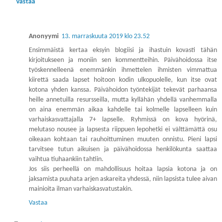
Vastaa
Anonyymi
13. marraskuuta 2019 klo 23.52
Ensimmäistä kertaa eksyin blogiisi ja ihastuin kovasti tähän
kirjoitukseen ja moniin sen kommentteihin. Päivähoidossa itse
työskennelleenä enemmänkin ihmettelen ihmisten vimmattua
kiirettä saada lapset hoitoon kodin ulkopuolelle, kun itse ovat
kotona yhden kanssa. Päivähoidon työntekijät tekevät parhaansa
heille annetuilla resursseilla, mutta kyllähän yhdellä vanhemmalla
on aina enemmän aikaa kahdelle tai kolmelle lapselleen kuin
varhaiskasvattajalla 7+ lapselle. Ryhmissä on kova hyörinä,
melutaso nousee ja lapsesta riippuen lepohetki ei välttämättä osu
oikeaan kohtaan tai rauhoittuminen muuten onnistu. Pieni lapsi
tarvitsee tutun aikuisen ja päivähoidossa henkilökunta saattaa
vaihtua tiuhaankiin tahtiin.
Jos siis perheellä on mahdollisuus hoitaa lapsia kotona ja on
jaksamista puuhata arjen askareita yhdessä, niin lapsista tulee aivan
mainioita ilman varhaiskasvatustakin.
Vastaa