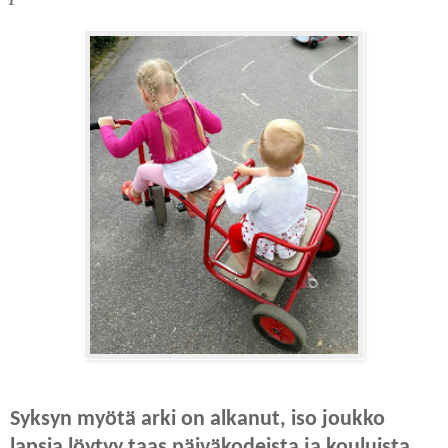
Syksyn myötä arki on alkanut, iso joukko
lapsia löytyy taas päiväkodeista ja kouluista.