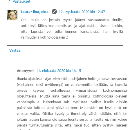
Vastaukset
Laura/ iloa, eloa!
12. syyskuuta 2020 klo 12.47
Oih, mulla on jostain syystä jäänyt vastaamatta sinulle,
anteeksi! Kiitos kommentistasi ja ajatuksista. Uskon itsekin,
että lapsista voi tulla kunnon kansalaisia, ihan hyvillä
valmiudella kotihoidossakin :)
Vastaa
Anonyymi
11. elokuuta 2020 klo 16.15
Ihania ajatuksia! Ajattelen että ensisijainen hoito-ja kasvatus vastuu
(varhainen sekä myöhempi) on vanhemmilla itsellään. Ja lapsella
oikeus kasvaa rauhallisessa ympäristössä kodinomaisissa
olosuhteissa. Mutta aina tämä ei onnistu. Kotihoidossa olevien
vanhempia ei kuitenkaan saisi syyllistää. Vaikka itselle olisikin
pakollista laittaa lapsi päivähoitoon. Mielestäni on hyvä että on
vapaus valita. Olisiko kysely ja ihmettely vähän sitäkin, että jos
joltain lapsen kanssa olo sujuu luontaisesti, ja itseltä ei, niin kokee
pientä turhautumista siitä, että miksi tuo sitten pystyy, miksen