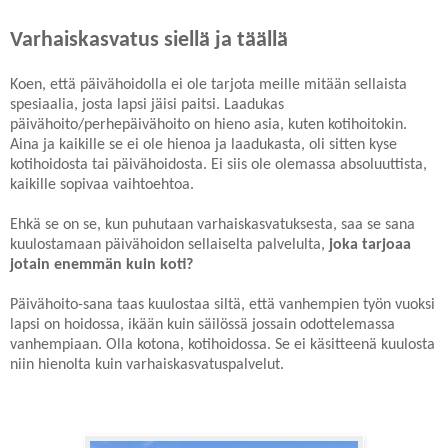
Varhaiskasvatus siellä ja täällä
Koen, että päivähoidolla ei ole tarjota meille mitään sellaista
spesiaalia, josta lapsi jäisi paitsi. Laadukas
päivähoito/perhepäivähoito on hieno asia, kuten kotihoitokin.
Aina ja kaikille se ei ole hienoa ja laadukasta, oli sitten kyse
kotihoidosta tai päivähoidosta. Ei siis ole olemassa absoluuttista,
kaikille sopivaa vaihtoehtoa.
Ehkä se on se, kun puhutaan varhaiskasvatuksesta, saa se sana
kuulostamaan päivähoidon sellaiselta palvelulta,
joka tarjoaa
jotain enemmän kuin koti?
Päivähoito-sana taas kuulostaa siltä, että vanhempien työn vuoksi
lapsi on hoidossa, ikään kuin säilössä jossain odottelemassa
vanhempiaan. Olla kotona, kotihoidossa. Se ei käsitteenä kuulosta
niin hienolta kuin varhaiskasvatuspalvelut.