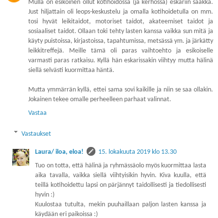
Mulla on esikoinen ollut kotihoidossa (ja kerhossa) eskariin saakka.
Just hiljattain oli leops-keskustelu ja omalla kotihoidetulla on mm.
tosi hyvät leikitaidot, motoriset taidot, akateemiset taidot ja
sosiaaliset taidot. Ollaan toki tehty lasten kanssa vaikka sun mitä ja
käyty puistoissa, kirjastoissa, tapahtumissa, metsässä ym. ja järkätty
leikkitreffejä. Meille tämä oli paras vaihtoehto ja esikoiselle
varmasti paras ratkaisu. Kyllä hän eskarissakin viihtyy mutta hälinä
siellä selvästi kuormittaa häntä.
Mutta ymmärrän kyllä, ettei sama sovi kaikille ja niin se saa ollakin.
Jokainen tekee omalle perheelleen parhaat valinnat.
Vastaa
Vastaukset
Laura/ iloa, eloa!
15. lokakuuta 2019 klo 13.30
Tuo on totta, että hälinä ja ryhmässäolo myös kuormittaa lasta
aika tavalla, vaikka siellä viihtyisikin hyvin. Kiva kuulla, että
teillä kotihoidettu lapsi on pärjännyt taidollisesti ja tiedollisesti
hyvin :)
Kuulostaa tutulta, mekin puuhaillaan paljon lasten kanssa ja
käydään eri paikoissa :)