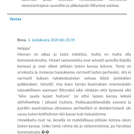
neuvonantajana vauvoihin ja pikkulapsiin liittyvissä asioissa.
Vastaa
Rosa
3. joulukuuta 2020 klo 20.05
Heippa!
Hieman on aikaa jo tästä tekstistä, mutta en malta olla
kommentoimatta. Monet vastanneista ovat selvästi samoilla linjoilla
kanssasi ja ovat olleet pitkään lasten kanssa kotona. Tämä on
arvokasta ja monessa tapauksessa varmasti lasten parhaaksi, sitä ei
varmasti kukaan nykykeskustelun valossa kiistä (poislukien
poikkeukset, tietysti). Itse koen tämän kysymyksen enemmänkin
taloudelliseen asemaan liittyväksi eikä niinkään että kyseessä olisi
"kiire saada lapset hoitoon" tai ettei lapsen kanssa keksisi
aktiviteetteja / jaksaisi touhuta. Pääkaupunkiseudulla asuvana ja
juurikin asuntolainaa ottaneena perheelläni ei yksinkertaisesti ole
varaa lasten kotihoitoon niin kauan kuin haluaisimme.
Onnekkaita ovat ne, kenellä on mahdollisuus pitkään kotona oloon
lasten kanssa. Onko tämä ryhmä siis jo vähemmistönä, jos herättää
kummastusta ��