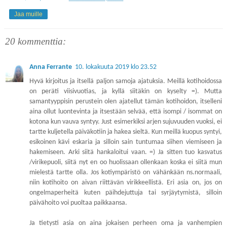
Jaa muille
20 kommenttia:
Anna Ferrante
10. lokakuuta 2019 klo 23.52
Hyvä kirjoitus ja itsellä paljon samoja ajatuksia. Meillä kotihoidossa
on peräti viisivuotias, ja kyllä siitäkin on kyselty =). Mutta
samantyyppisin perustein olen ajatellut tämän kotihoidon, itselleni
aina ollut luontevinta ja itsestään selvää, että isompi / isommat on
kotona kun vauva syntyy. Just esimerkiksi arjen sujuvuuden vuoksi, ei
tartte kuljetella päiväkotiin ja hakea sieltä. Kun meillä kuopus syntyi,
esikoinen kävi eskaria ja silloin sain tuntumaa siihen viemiseen ja
hakemiseen. Arki siitä hankaloitui vaan. =) Ja sitten tuo kasvatus
/virikepuoli, siitä nyt en oo huolissaan ollenkaan koska ei siitä mun
mielestä tartte olla. Jos kotiympäristö on vähänkään ns.normaali,
niin kotihoito on aivan riittävän virikkeellistä. Eri asia on, jos on
ongelmaperheitä kuten päihdejuttuja tai syrjäytymistä, silloin
päivähoito voi puoltaa paikkaansa.
Ja tietysti asia on aina jokaisen perheen oma ja vanhempien