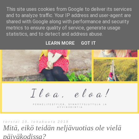
This site uses cookies from Google to deliver its services
and to analyze traffic. Your IP address and user-agent are
shared with Google along with performance and security
metrics to ensure quality of service, generate usage
statistics, and to detect and address abuse.
LEARN MORE
GOT IT
torstai 10. lokakuuta 2019
Mitä, eikö teidän neljävuotias ole vielä
päiväkodissa?