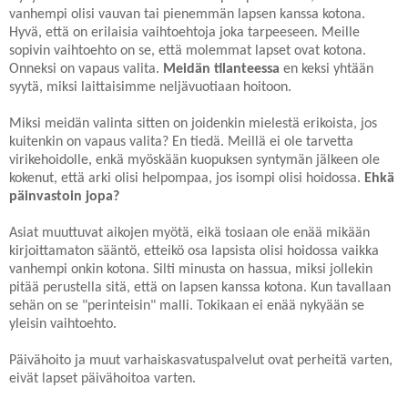
vanhempi olisi vauvan tai pienemmän lapsen kanssa kotona.
Hyvä, että on erilaisia vaihtoehtoja joka tarpeeseen. Meille
sopivin vaihtoehto on se, että molemmat lapset ovat kotona.
Onneksi on vapaus valita.
Meidän tilanteessa
en keksi yhtään
syytä, miksi laittaisimme neljävuotiaan hoitoon.
Miksi meidän valinta sitten on joidenkin mielestä erikoista, jos
kuitenkin on vapaus valita? En tiedä. Meillä ei ole tarvetta
virikehoidolle, enkä myöskään kuopuksen syntymän jälkeen ole
kokenut, että arki olisi helpompaa, jos isompi olisi hoidossa.
Ehkä
päinvastoin jopa?
Asiat muuttuvat aikojen myötä, eikä tosiaan ole enää mikään
kirjoittamaton sääntö, etteikö osa lapsista olisi hoidossa vaikka
vanhempi onkin kotona. Silti minusta on hassua, miksi jollekin
pitää perustella sitä, että on lapsen kanssa kotona. Kun tavallaan
sehän on se "perinteisin" malli. Tokikaan ei enää nykyään se
yleisin vaihtoehto.
Päivähoito ja muut varhaiskasvatuspalvelut ovat perheitä varten,
eivät lapset päivähoitoa varten.