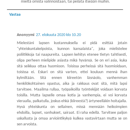
mieltä omista valinnoistaan, tai peilata itseään muihin.
Vastaa
Anonyymi
27. elokuuta 2020 klo 10.20
Mielestäni lapsen kustannuksella ei pidä esittää jotain
"yhteiskuntakelpoista, kunnon kansalaista", joka mielistelee
poliitikkoja tai naapureita. Lapsen kehitys etenee tietyn tahtisesti,
olipa perheen mielipide asiasta mikä hyvänsä. Se on eri asia, kuka
sitä seikkaa ottaa huomioon. Toisissa perheissä sitä huomioidaan,
toisissa ei. Eskari on sitä varten, ettei kouluun mennä ihan
kylmiltään. Sitä ennen kiireetön läsnäolo, vanhemman
henkilökohtainen opastus, aika ja rakkaus ovat sitä, mitä lapsi
tarvitsee. Maailma rullaa, työpaikoilla työntekijät voidaan korvata
toisilla. Mutta lapselle omaa kotia ja vanhempia, ei voi korvata
vieraalla, palkatulla, joskus ehkä (kiireestä?) ärtyneelläkin hoitajalla.
Hyvä yhteiskunta on sellainen, missä mennään heikoimpien
ehdoilla, lapset, vanhukset, sairaat. Ei raha edellä. Tarvitsee paljon
uskallusta ja omaa arviointikykyä kulkea vastavirtaan mutta se on
sen arvoista.