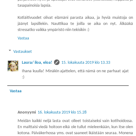
tasapainoisia lapsia.
Kotiäitivuodet olivat elämäni parasta aikaa, ja hyviä muistoja on
jäänyt lapsillekin. Nauttikaa te joilla se aika on nyt. Älkääkä
stressatko vaikka ympäristö niin tekisikin :)
Vastaa
Vastaukset
Laura/ iloa, eloa!
15. lokakuuta 2019 klo 13.33
Ihana kuulla! Minäkin ajattelen, että nämä on ne parhaat ajat
:)
Vastaa
Anonyymi
16. lokakuuta 2019 klo 15.28
Meidän kaikki neljä lasta ovat olleet toistaiseksi vain kotihoidossa.
En malttaisi viedä hoitoon eikä ole tullut mieleenkään, kun itse olen
kotona. Päiväkerhossa yms. ovat saaneet ikäistään seuraa. Monena