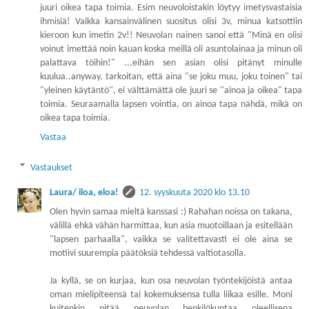
juuri oikea tapa toimia. Esim neuvoloistakin löytyy imetysvastaisia
ihmisiä! Vaikka kansainvälinen suositus olisi 3v, minua katsottiin
kieroon kun imetin 2v!! Neuvolan nainen sanoi että "Minä en olisi
voinut imettää noin kauan koska meillä oli asuntolainaa ja minun oli
palattava töihin!" ...eihän sen asian olisi pitänyt minulle
kuulua..anyway, tarkoitan, että aina "se joku muu, joku toinen" tai
"yleinen käytäntö", ei välttämättä ole juuri se "ainoa ja oikea" tapa
toimia. Seuraamalla lapsen vointia, on ainoa tapa nähdä, mikä on
oikea tapa toimia.
Vastaa
Vastaukset
Laura/ iloa, eloa!
12. syyskuuta 2020 klo 13.10
Olen hyvin samaa mieltä kanssasi :) Rahahan noissa on takana,
välillä ehkä vähän harmittaa, kun asia muotoillaan ja esitellään
"lapsen parhaalla", vaikka se valitettavasti ei ole aina se
motiivi suurempia päätöksiä tehdessä valtiotasolla.
Ja kyllä, se on kurjaa, kun osa neuvolan työntekijöistä antaa
oman mielipiteensä tai kokemuksensa tulla liikaa esille. Moni
kuitenkin pitää neuvolan henkilökuntaa oleellisena