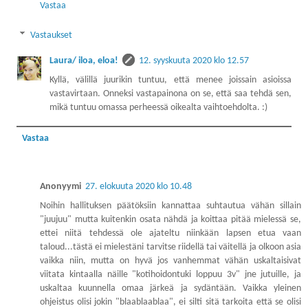
Vastaa
Vastaukset
Laura/ iloa, eloa!
12. syyskuuta 2020 klo 12.57
Kyllä, välillä juurikin tuntuu, että menee joissain asioissa
vastavirtaan. Onneksi vastapainona on se, että saa tehdä sen,
mikä tuntuu omassa perheessä oikealta vaihtoehdolta. :)
Vastaa
Anonyymi
27. elokuuta 2020 klo 10.48
Noihin hallituksen päätöksiin kannattaa suhtautua vähän sillain
"juujuu" mutta kuitenkin osata nähdä ja koittaa pitää mielessä se,
ettei niitä tehdessä ole ajateltu niinkään lapsen etua vaan
taloud...tästä ei mielestäni tarvitse riidellä tai väitellä ja olkoon asia
vaikka niin, mutta on hyvä jos vanhemmat vähän uskaltaisivat
viitata kintaalla näille "kotihoidontuki loppuu 3v" jne jutuille, ja
uskaltaa kuunnella omaa järkeä ja sydäntään. Vaikka yleinen
ohjeistus olisi jokin "blaablaablaa", ei silti sitä tarkoita että se olisi