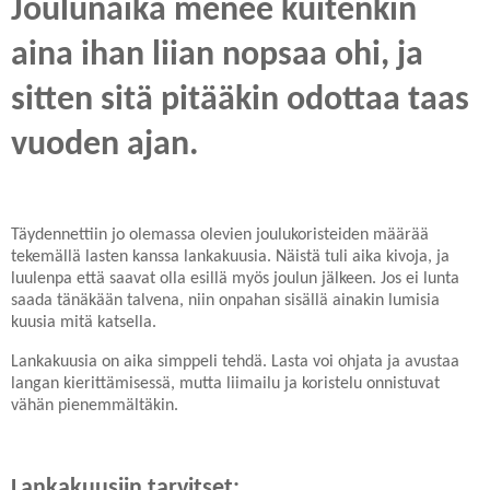
Joulunaika menee kuitenkin
aina ihan liian nopsaa ohi, ja
sitten sitä pitääkin odottaa taas
vuoden ajan.
Täydennettiin jo olemassa olevien joulukoristeiden määrää
tekemällä lasten kanssa lankakuusia. Näistä tuli aika kivoja, ja
luulenpa että saavat olla esillä myös joulun jälkeen. Jos ei lunta
saada tänäkään talvena, niin onpahan sisällä ainakin lumisia
kuusia mitä katsella.
Lankakuusia on aika simppeli tehdä. Lasta voi ohjata ja avustaa
langan kierittämisessä, mutta liimailu ja koristelu onnistuvat
vähän pienemmältäkin.
Lankakuusiin tarvitset: