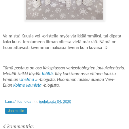
Valmista! Kuusia voi koristella myös värikkäämmäksi, tai dipata
koko kuusi tekolumeen liiman ollessa vielä märkää. Nämä on
huomattavasti kivemman näköisiä livenä kuin kuvissa :D
Tämä postaus on osa Kaksplussan verkostoblogien joulukalenteria.
Meidät kaikki löydät
täältä
. Käy kurkkaamassa eilinen luukku
Emiilian
Unelma 5
-blogista. Huominen luukku aukeaa Viivi-
Ellan
Kolme kaunista
-blogista.
Laura/ iloa, eloa!
klo
joulukuuta 04, 2020
Jaa muille
4 kommenttia: