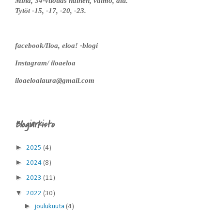
Minä, 34-vuotias nainen, vaimo, äiti.
Tytöt -15, -17, -20, -23.
facebook/Iloa, eloa! -blogi
Instagram/ iloaeloa
iloaeloalaura@gmail.com
Blogiarkisto
►
2025
(4)
►
2024
(8)
►
2023
(11)
▼
2022
(30)
►
joulukuuta
(4)