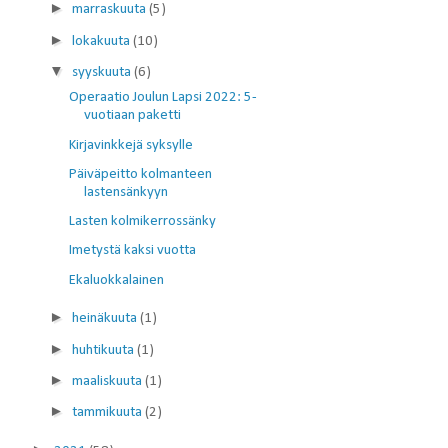
►
marraskuuta
(5)
►
lokakuuta
(10)
▼
syyskuuta
(6)
Operaatio Joulun Lapsi 2022: 5-
vuotiaan paketti
Kirjavinkkejä syksylle
Päiväpeitto kolmanteen
lastensänkyyn
Lasten kolmikerrossänky
Imetystä kaksi vuotta
Ekaluokkalainen
►
heinäkuuta
(1)
►
huhtikuuta
(1)
►
maaliskuuta
(1)
►
tammikuuta
(2)