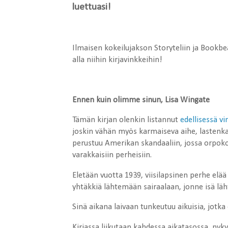
luettuasi!
Ilmaisen kokeilujakson Storyteliin ja Bookb
alla niihin kirjavinkkeihin!
Ennen kuin olimme sinun, Lisa Wingate
Tämän kirjan olenkin listannut
edellisessä v
joskin vähän myös karmaiseva aihe, lastenkaa
perustuu Amerikan skandaaliin, jossa orpokod
varakkaisiin perheisiin.
Eletään vuotta 1939, viisilapsinen perhe elää 
yhtäkkiä lähtemään sairaalaan, jonne isä lä
Sinä aikana laivaan tunkeutuu aikuisia, jotk
Kirjassa liikutaan kahdessa aikatasossa, nyky