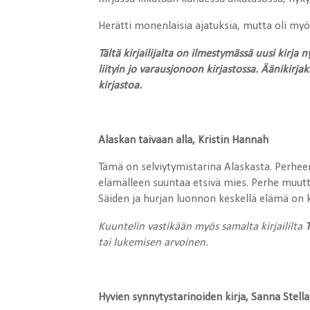
Herätti monenlaisia ajatuksia, mutta oli myös
Tältä kirjailijalta on ilmestymässä uusi kirja
liityin jo varausjonoon kirjastossa. Äänikirj
kirjastoa.
Alaskan taivaan alla, Kristin Hannah
Tämä on selviytymistarina Alaskasta. Perheen
elämälleen suuntaa etsivä mies. Perhe muut
Säiden ja hurjan luonnon keskellä elämä on k
Kuuntelin vastikään myös samalta kirjaililta
tai lukemisen arvoinen.
Hyvien synnytystarinoiden kirja, Sanna Stell