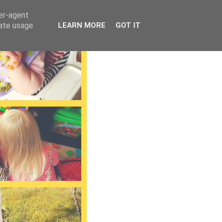
ser-agent
rate usage
LEARN MORE
GOT IT