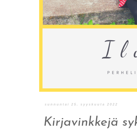
sunnuntai 25. syyskuuta 2022
Kirjavinkkejä sy