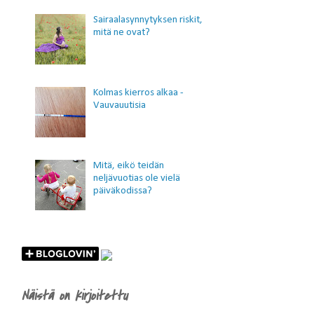
Sairaalasynnytyksen riskit,
mitä ne ovat?
Kolmas kierros alkaa -
Vauvauutisia
Mitä, eikö teidän
neljävuotias ole vielä
päiväkodissa?
Näistä on kirjoitettu