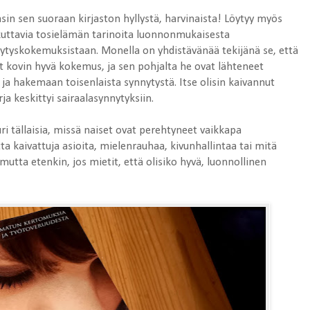
in sen suoraan kirjaston hyllystä, harvinaista! Löytyy myös
iikuttavia tosielämän tarinoita luonnonmukaisesta
nytyskokemuksistaan. Monella on yhdistävänää tekijänä se, että
t kovin hyvä kokemus, ja sen pohjalta he ovat lähteneet
 ja hakemaan toisenlaista synnytystä. Itse olisin kaivannut
ja keskittyi sairaalasynnytyksiin.
ri tällaisia, missä naiset ovat perehtyneet vaikkapa
ta kaivattuja asioita, mielenrauhaa, kivunhallintaa tai mitä
mutta etenkin, jos mietit, että olisiko hyvä, luonnollinen