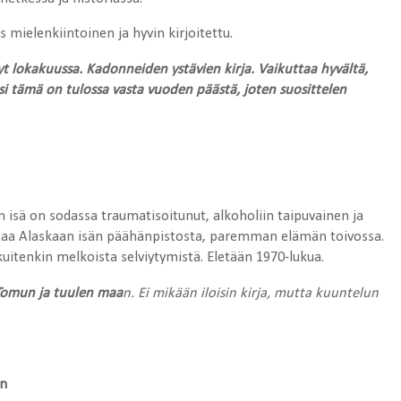
 mielenkiintoinen ja hyvin kirjoitettu.
 nyt lokakuussa. Kadonneiden ystävien kirja. Vaikuttaa hyvältä,
aksi tämä on tulossa vasta vuoden päästä, joten suosittelen
 isä on sodassa traumatisoitunut, alkoholiin taipuvainen ja
taa Alaskaan isän päähänpistosta, paremman elämän toivossa.
uitenkin melkoista selviytymistä. Eletään 1970-lukua.
Tomun ja tuulen maa
n. Ei mikään iloisin kirja, mutta kuuntelun
an