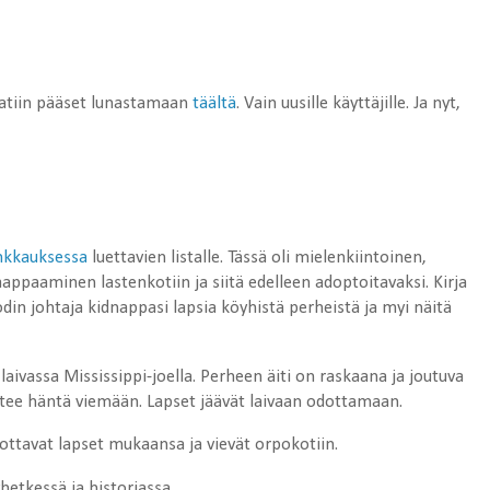
eatiin pääset lunastamaan
täältä
. Vain uusille käyttäjille. Ja nyt,
inkkauksessa
luettavien listalle. Tässä oli mielenkiintoinen,
ppaaminen lastenkotiin ja siitä edelleen adoptoitavaksi. Kirja
in johtaja kidnappasi lapsia köyhistä perheistä ja myi näitä
laivassa Mississippi-joella. Perheen äiti on raskaana ja joutuva
htee häntä viemään. Lapset jäävät laivaan odottamaan.
a ottavat lapset mukaansa ja vievät orpokotiin.
hetkessä ja historiassa.