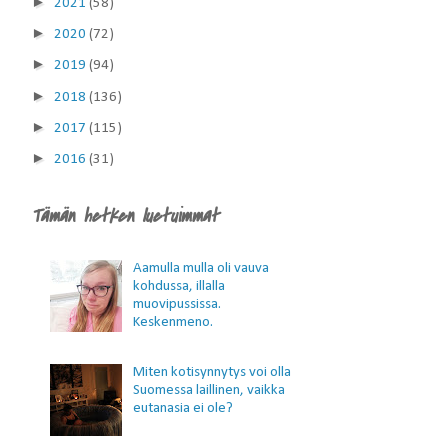
►
2021
(58)
►
2020
(72)
►
2019
(94)
►
2018
(136)
►
2017
(115)
►
2016
(31)
Tämän hetken luetuimmat
Aamulla mulla oli vauva
kohdussa, illalla
muovipussissa.
Keskenmeno.
Miten kotisynnytys voi olla
Suomessa laillinen, vaikka
eutanasia ei ole?