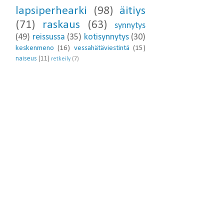
lapsiperhearki
(98)
äitiys
(71)
raskaus
(63)
synnytys
(49)
reissussa
(35)
kotisynnytys
(30)
keskenmeno
(16)
vessahätäviestintä
(15)
naiseus
(11)
retkeily
(7)