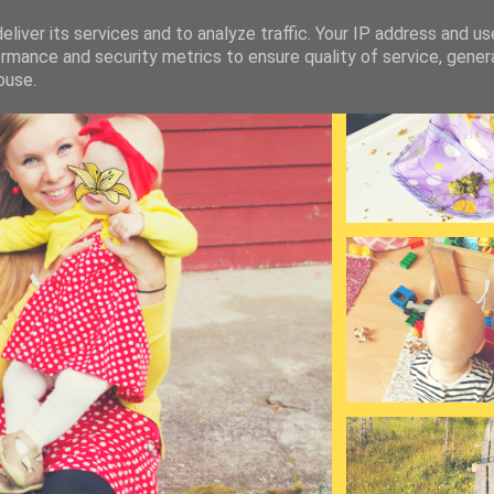
liver its services and to analyze traffic. Your IP address and u
rmance and security metrics to ensure quality of service, gene
buse.