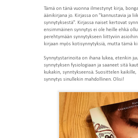
Tämä on tänä vuonna ilmestynyt kirja, bongas
äänikirjana jo. Kirjassa on "kannustavia ja l
synnytyksestä". Kirjassa naiset kertovat syn
ensimmäinen synnytys ei ole heille ehkä ollu
perehtymään synnytykseen liittyviin asioihin
kirjaan myös kotisynnytyksiä, mutta tämä kir
Synnytystarinoita on ihana lukea, etenkin juu
synnytyksen fysiologiaan ja saaneet sitä kaut
kukakin, synntykseensä. Suosittelen kaikille, 
synnytys sinullekin mahdollinen. Olisi!