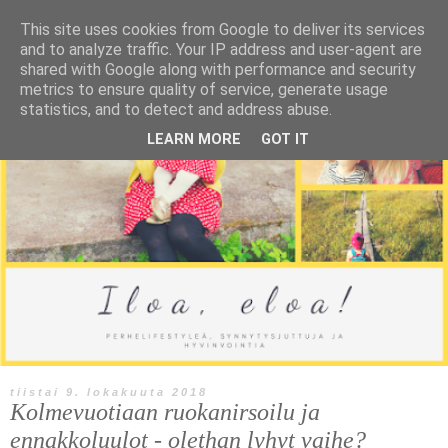
This site uses cookies from Google to deliver its services
and to analyze traffic. Your IP address and user-agent are
shared with Google along with performance and security
metrics to ensure quality of service, generate usage
statistics, and to detect and address abuse.
LEARN MORE
GOT IT
tiistai 9. lokakuuta 2018
Kolmevuotiaan ruokanirsoilu ja
ennakkoluulot - olethan lyhyt vaihe?