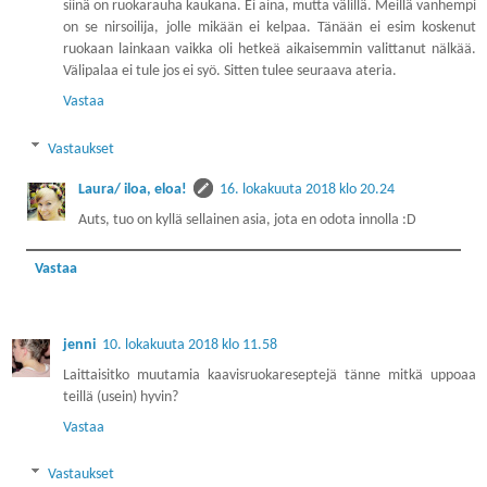
siinä on ruokarauha kaukana. Ei aina, mutta välillä. Meillä vanhempi
on se nirsoilija, jolle mikään ei kelpaa. Tänään ei esim koskenut
ruokaan lainkaan vaikka oli hetkeä aikaisemmin valittanut nälkää.
Välipalaa ei tule jos ei syö. Sitten tulee seuraava ateria.
Vastaa
Vastaukset
Laura/ iloa, eloa!
16. lokakuuta 2018 klo 20.24
Auts, tuo on kyllä sellainen asia, jota en odota innolla :D
Vastaa
jenni
10. lokakuuta 2018 klo 11.58
Laittaisitko muutamia kaavisruokareseptejä tänne mitkä uppoaa
teillä (usein) hyvin?
Vastaa
Vastaukset