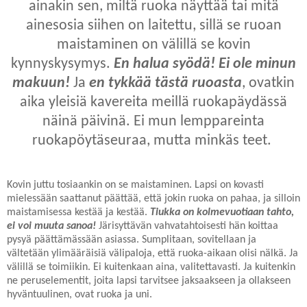
ainakin sen, miltä ruoka näyttää tai mitä
ainesosia siihen on laitettu, sillä se ruoan
maistaminen on välillä se kovin
kynnyskysymys.
En halua syödä! Ei ole minun
makuun!
Ja
en tykkää tästä ruoasta
, ovatkin
aika yleisiä kavereita meillä ruokapäydässä
näinä päivinä. Ei mun lemppareinta
ruokapöytäseuraa, mutta minkäs teet.
Kovin juttu tosiaankin on se maistaminen. Lapsi on kovasti
mielessään saattanut päättää, että jokin ruoka on pahaa, ja silloin
maistamisessa kestää ja kestää.
Tiukka on kolmevuotiaan tahto,
ei voi muuta sanoa!
Järisyttävän vahvatahtoisesti hän koittaa
pysyä päättämässään asiassa. Sumplitaan, sovitellaan ja
vältetään ylimääräisiä välipaloja, että ruoka-aikaan olisi nälkä. Ja
välillä se toimiikin. Ei kuitenkaan aina, valitettavasti. Ja kuitenkin
ne peruselementit, joita lapsi tarvitsee jaksaakseen ja ollakseen
hyväntuulinen, ovat ruoka ja uni.