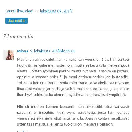
Laura/ iloa, eloa!
klo
lokakuuta 09, 2018
Jaa muille
7 kommenttia:
Minna
9. lokakuuta 2018 klo 13.09
Meillähän oli ruokailut ihan kamalia kun Veenu oli 1,5v, hän söi tosi
huonosti. Se vaihe meni sitten ohi, mutta se kesti kyllä melkein puoli
vuotta... Sitten syöminen parani, mutta nyt neiti Tahtoikä on jostain,
oppinut sanomaan yök (!!) ja moni entinen herkku jää lautaselle.
Toisaalta hän on alkanut syödä esim. kana- ja kalakeitoista myös ne
lihat eikä välttele jauhelihoja vaikka makaronilaatikossa, ja onhan se
ihan hyvä sekin, koska aiemmin syötiin vain ne kasvikset ympäriltä.
Ellu oli muuten kolmen kieppeillä kun alkoi suhtautua karsaasti
papuihin ja linsseihin. Pidin syynä päiväkotia, jossa hän lounaat
yleensä söi eikä siellä ollut niitä tarjolla. Jossain kohtaa ne alkoivat
sitten taas maistua, eli ehkä tuo olisi ohi menevää teilläkin!