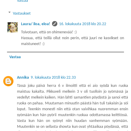
Vastaa
Vastaukset
Laura/ iloa, eloa!
16. lokakuuta 2018 klo 20.22
Toivotaan, että on ohimenevää! :)
Hassua, että teillä ollut noin perin, että juuri ne kasvikset on
maistuneet! :)
Vastaa
Annika
9. lokakuuta 2018 klo 22.33
Tässä joku päivä herra 6 v ilmoitti että ei aio syödä kun ruoka
maistuu kakalta. Pikkuveli melkein 3 v oli tuolloin jo syömässä ja
vedellyt melkein kaiken. Hän lähti samantien pöydästä ja sanoi että
ruoka on pahaa. Muutaman minuutin päästä hän tuli takaisin ja söi
loput. Teenkin monesti niin että otan vaivihkaa nuoremman ensin
syömään kun hän pyörii muutenkin ruokaa odottamassa keittiössä.
Vasta kun hän on syönyt niin huudan vanhemman syömään.
Muutenkin se on sellasta showta kun ovat yhtäaikaa pöydässä, että