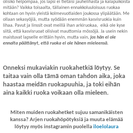
olisiko helpompaa, jos lapsi ei tietäisi jauhelihasta ja kalapuikoista
mitään? Vaikka toisaalta, tällainen ennakkoluuloisuus ruokaa
kohtaan on hyvin yleistä kolmevuotiaiden joukossa ylipäätään. Me
ollaan sekasyöjiä, mutta syödään enemmän kasvisruokia kuin
lihaa. Pavut ja linssit ovat meillä ihan arkiruokaa, eikä ole kyse
siitä, että kasvisruoat olisivat mauttomia mössöjä. Ja usein nekin
maistuvat lapselle erittäin hyvin, mutta vain,
jos hän ei ole
ennalta päättänyt, että ruoka ei ole hänen mieleensä.
Onneksi mukaviakin ruokahetkiä löytyy. Se
taitaa vain olla tämä oman tahdon aika, joka
haastaa meidän ruokapuuhia, ja toki eihän
aina kaikki ruoka voikaan olla mieleen.
Miten muiden ruokahetket sujuu samanikäisten
kanssa? Arjen ruokahöpötyksiä ja muuta elämää
löytyy myös instagramin puolella
iloelolaura