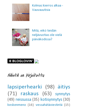
Kolmas kierros alkaa -
Vauvauutisia
Mitä, eikö teidän
neljävuotias ole vielä
päiväkodissa?
Näistä on kirjoitettu
lapsiperhearki
(98)
äitiys
(71)
raskaus
(63)
synnytys
(49)
reissussa
(35)
kotisynnytys
(30)
keskenmeno
(16)
vessahätäviestintä
(15)