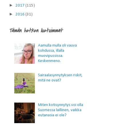
►
2017
(115)
►
2016
(31)
Tämän hetken luetuimmat
Aamulla mulla oli vauva
kohdussa, illalla
muovipussissa.
Keskenmeno.
Sairaalasynnytyksen riskit,
mitä ne ovat?
Miten kotisynnytys voi olla
Suomessa laillinen, vaikka
eutanasia ei ole?