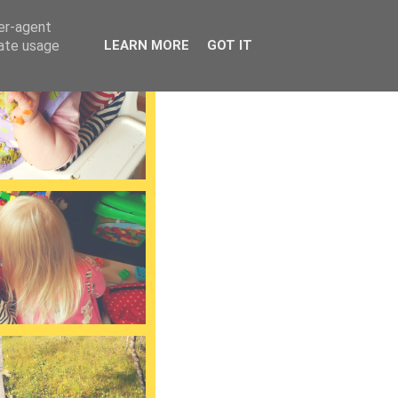
ser-agent
rate usage
LEARN MORE
GOT IT