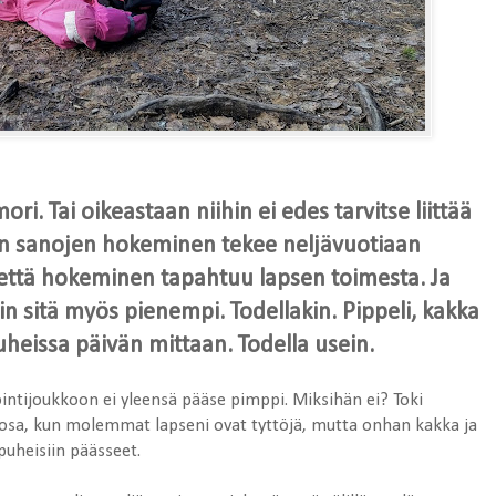
ri. Tai oikeastaan niihin ei edes tarvitse liittää
den sanojen hokeminen tekee neljävuotiaan
, että hokeminen tapahtuu lapsen toimesta. Ja
in sitä myös pienempi. Todellakin. Pippeli, kakka
puheissa päivän mittaan. Todella usein.
intijoukkoon ei yleensä pääse pimppi. Miksihän ei? Toki
nosa, kun molemmat lapseni ovat tyttöjä, mutta onhan kakka ja
 puheisiin päässeet.