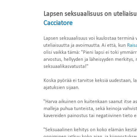
Lapsen seksuaalisuus on uteliaisuu
Cacciatore
Lapsen seksuaalisuus voi kuulostaa terminä vai
uteliaisuutta ja avoimuutta. Ai että, kun
Rais
olisi vaikka tämä: "Pieni lapsi ei toki ymm
arvostus, hellyyden ja läheisyyden merkitys, 
seksuaalikasvatusta!"
Koska pyörää ei tarvitse keksiä uudestaan, 
ajatuksien sijaan.
"Harva aikuinen on kuitenkaan saanut itse asia
malleja puhua tunteista, sekä keinoja vahvis
kavereiden painostus tai negatiivinen tieto e
"Seksuaalinen kehitys on koko elämän kestäv
oppiminen jatkuu koko ajan, ja kiinnostuksen 