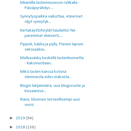
Miiamilla lastenmuseoon ratikalla -
Päiväpyrähdys ...
Synnytyspaikka vaikuttaa, eteeriset
öljyt synnytyk...
Kertakäyttöhöylät haudattu! Ne
paremmat sheiverit,...
Pippeli, kakka ja pylly. Pienen lapsen
seksuaalisu...
Matkasänky keskellä lastenhuonetta
- Kaksivuotiaan...
Miksi lasten kanssa kotona
olemisesta edes makseta...
Blogin lukijamäärä, uusi blogiosoite ja
kiusaamise...
Ihana, kliseisen terveellisempi uusi
vuosi
►
2019
(94)
►
2018
(136)