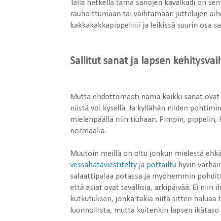
Tällä hetkellä tämä sanojen kavalkadi on sen 
rauhoittumaan tai vaihtamaan juttelujen aihett
kakkakakkapippeliiiii ja leikissä suurin osa sa
Sallitut sanat ja lapsen kehitysvai
Mutta ehdottomasti nämä kaikki sanat ovat mei
niistä voi kysellä. Ja kyllähän niiden pohtim
mielenpäällä niin tiuhaan. Pimpin, pippelin
normaalia.
Muutoin meillä on oltu jonkun mielestä ehkä l
vessahätäviestitelty
ja
pottailtu
hyvin varhain
salaattipalaa potassa ja myöhemmin pohditt
että asiat ovat tavallisia, arkipäivää. Ei nii
kutkutuksen, jonka takia niitä sitten haluaa ho
luonnollista, mutta kuitenkin lapsen ikätas