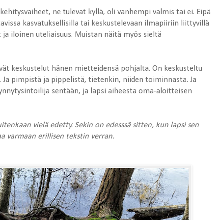
ehitysvaiheet, ne tulevat kyllä, oli vanhempi valmis tai ei. Eipä
vissa kasvatuksellisilla tai keskustelevaan ilmapiiriin liittyvillä
et ja iloinen uteliaisuus. Muistan näitä myös sieltä
t keskustelut hänen mietteidensä pohjalta. On keskusteltu
 Ja pimpistä ja pippelistä, tietenkin, niiden toiminnasta. Ja
nnytysintoilija sentään, ja lapsi aiheesta oma-aloitteisen
itenkaan vielä edetty. Sekin on edesssä sitten, kun lapsi sen
iaa varmaan erillisen tekstin verran.