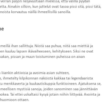
verran paljon neljävuotiaan mielessä, että välillä pyydän
a. Ainakin silloin, kun juttelut ovat tasoa pissi sitä, pissi tätä,
noista korvautuu näillä ihmeellisillä sanoilla.
he
llä ihan sallittuja. Niistä saa puhua, niitä saa miettiä ja
inen kuuluu lapsen ikävaiheeseen, kehitykseen. Siksi ne ovat
, kakan, pissan ja muun toistuminen puheissa on aivan
iiankin aktiivisia ja avoimia asian suhteen,
, ihmetelty kilpikonnan näköistä kakkaa tai legendaarista
u menkkaverta ja kuukautiskuppia funktioineen. Ajatuksena se,
n ihmeellisen mystisiä sanoja, joiden sanominen saa jännittävän
kea. Tai ettei uskaltaisi kysyä jotain niihin liittyvää. Avointa ja
o huomioon ottaen.