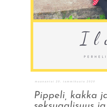
maanantai 20. tammikuuta 2020
Pippeli, kakka j
seksuaalisuus ja