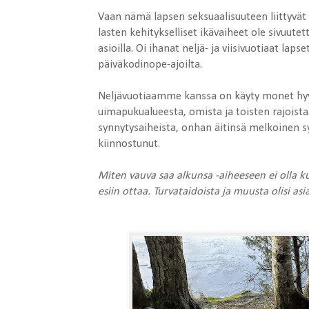
Vaan nämä lapsen seksuaalisuuteen liittyvät k
lasten kehitykselliset ikävaiheet ole sivuutetta
asioilla. Oi ihanat neljä- ja viisivuotiaat laps
päiväkodinope-ajoilta.
Neljävuotiaamme kanssa on käyty monet hyvä
uimapukualueesta, omista ja toisten rajoista.
synnytysaiheista, onhan äitinsä melkoinen sy
kiinnostunut.
Miten vauva saa alkunsa -aiheeseen ei olla ku
esiin ottaa. Turvataidoista ja muusta olisi as