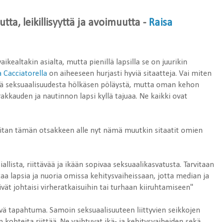
tta, leikillisyyttä ja avoimuutta
-
Raisa
kealtakin asialta, mutta pienillä lapsilla se on juurikin
a Cacciatorella
on aiheeseen hurjasti hyviä sitaatteja. Vai miten
ärrä seksuaalisuudesta hölkäsen pöläystä, mutta oman kehon
rakkauden ja nautinnon lapsi kyllä tajuaa. Ne kaikki ovat
laitan tämän otsakkeen alle nyt nämä muutkin sitaatit omien
llista, riittävää ja ikään sopivaa seksuaalikasvatusta. Tarvitaan
taa lapsia ja nuoria omissa kehitysvaiheissaan, jotta median ja
ivät johtaisi virheratkaisuihin tai turhaan kiiruhtamiseen"
ä tapahtuma. Samoin seksuaalisuuteen liittyvien seikkojen
kohteita riittää. Ne vaihtuvat ikä- ja kehitysvaiheiden sekä