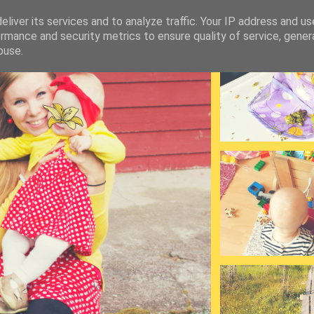
liver its services and to analyze traffic. Your IP address and u
rmance and security metrics to ensure quality of service, gene
buse.