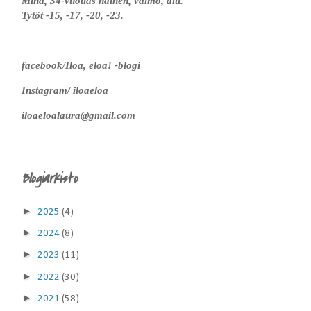
Minä, 34-vuotias nainen, vaimo, äiti.
Tytöt -15, -17, -20, -23.
facebook/Iloa, eloa! -blogi
Instagram/ iloaeloa
iloaeloalaura@gmail.com
Blogiarkisto
►
2025
(4)
►
2024
(8)
►
2023
(11)
►
2022
(30)
►
2021
(58)