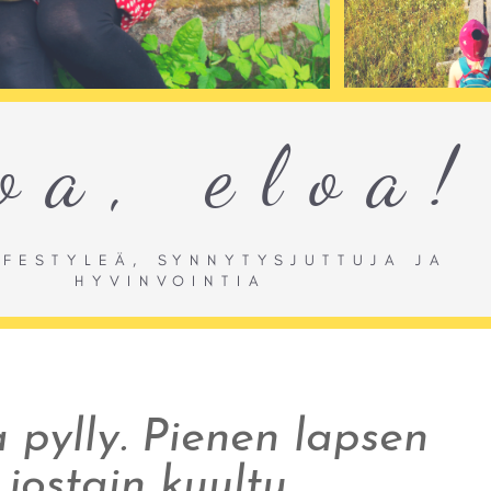
a pylly. Pienen lapsen
 jostain kuultu