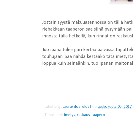
Jostain syystä makuuasennossa on tällä hetke
riehakkaan taaperon saa siinä pysymään paik
innosta tällä hetkellä, kun rinnat on raskau
Tuo ipana tulee pari kertaa päivässä taputt
touhujaan. Saa nähdä kestääkö tätä imetystä
loppua kuin seinäänkin, tuo ipanan maitonälä
Lähettänyt
Laura/ iloa, eloa!
klo
toukokuuta 05, 2017
Tunnisteet:
imetys
,
raskaus
,
taapero