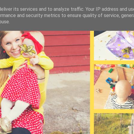
liver its services and to analyze traffic. Your IP address and u
rmance and security metrics to ensure quality of service, gene
buse.