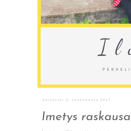
perjantai 5. toukokuuta 2017
Imetys raskaus