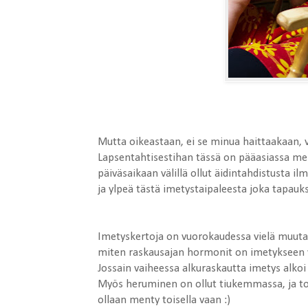
Mutta oikeastaan, ei se minua haittaakaan,
Lapsentahtisestihan tässä on pääasiassa ment
päiväsaikaan välillä ollut äidintahdistusta ilm
ja ylpeä tästä imetystaipaleesta joka tapauks
Imetyskertoja on vuorokaudessa vielä muutama
miten raskausajan hormonit on imetykseen va
Jossain vaiheessa alkuraskautta imetys alkoi
Myös heruminen on ollut tiukemmassa, ja tois
ollaan menty toisella vaan :)