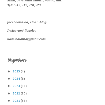
Minä, 34-vuotias nainen, vaimo, äiti.
Tytöt -15, -17, -20, -23.
facebook/Iloa, eloa! -blogi
Instagram/ iloaeloa
iloaeloalaura@gmail.com
Blogiarkisto
►
2025
(4)
►
2024
(8)
►
2023
(11)
►
2022
(30)
►
2021
(58)