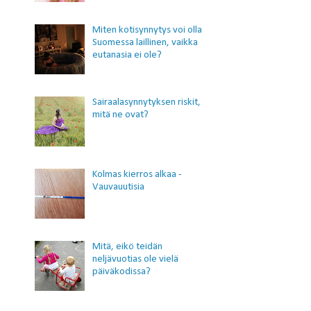
Miten kotisynnytys voi olla
Suomessa laillinen, vaikka
eutanasia ei ole?
Sairaalasynnytyksen riskit,
mitä ne ovat?
Kolmas kierros alkaa -
Vauvauutisia
Mitä, eikö teidän
neljävuotias ole vielä
päiväkodissa?