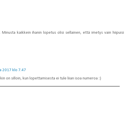
 Minusta kaikkein ihanin lopetus olisi sellainen, että imetys vain hiipuisi
a 2017 klo 7.47
akin on silloin, kun lopettamisesta ei tule liian isoa numeroa :)