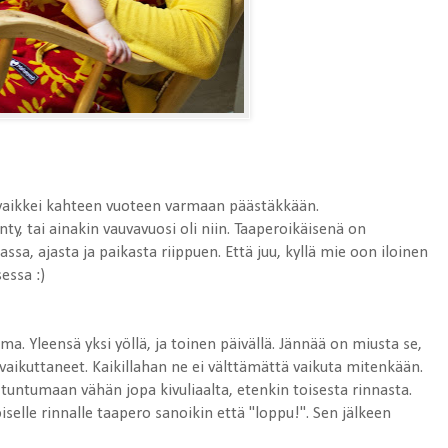
 vaikkei kahteen vuoteen varmaan päästäkkään.
y, tai ainakin vauvavuosi oli niin. Taaperoikäisenä on
assa, ajasta ja paikasta riippuen. Että juu, kyllä mie oon iloinen
essa :)
. Yleensä yksi yöllä, ja toinen päivällä. Jännää on miusta se,
ikuttaneet. Kaikillahan ne ei välttämättä vaikuta mitenkään.
 tuntumaan vähän jopa kivuliaalta, etenkin toisesta rinnasta.
elle rinnalle taapero sanoikin että "loppu!". Sen jälkeen