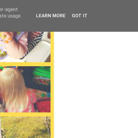
ser-agent
rate usage
LEARN MORE
GOT IT