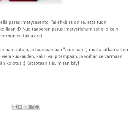
llä paras imetysasento. Tai ehkä se on se, että tuon
oillaan :D Nuo taaperon perus imetysriehumiset ei oikein
shormonien takia arat.
elemaan rintoja, ja tuumaamaan "nam nam", mutta jatkaa sitten
 vielä kuukauden, kaksi vai pitempään. Ja voihan se varmaan
n kolotus :) Katsotaan siis, miten käy!