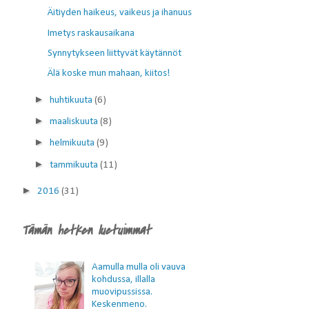
Äitiyden haikeus, vaikeus ja ihanuus
Imetys raskausaikana
Synnytykseen liittyvät käytännöt
Älä koske mun mahaan, kiitos!
►
huhtikuuta
(6)
►
maaliskuuta
(8)
►
helmikuuta
(9)
►
tammikuuta
(11)
►
2016
(31)
Tämän hetken luetuimmat
Aamulla mulla oli vauva
kohdussa, illalla
muovipussissa.
Keskenmeno.