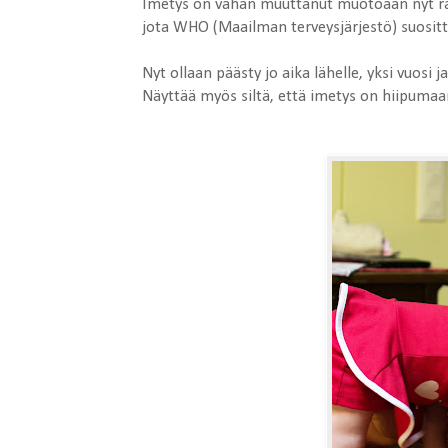
Imetys on vähän muuttanut muotoaan nyt rask
jota WHO (Maailman terveysjärjestö) suosit
Nyt ollaan päästy jo aika lähelle, yksi vuosi
Näyttää myös siltä, että imetys on hiipumaa