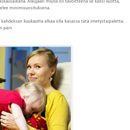
ausaikana. Alkujaan miulla oli tavoitteena se kaksi vuotta,
telee minimisuosituksena.
 ja kahdeksan kuukautta alkaa olla kasassa tätä imetystaipaletta.
n päin.