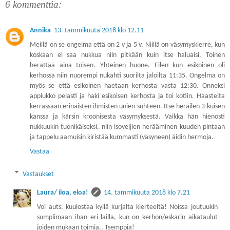
6 kommenttia:
Annika
13. tammikuuta 2018 klo 12.11
Meillä on se ongelma että on 2 v ja 5 v. Niillä on väsymyskierre, kun
koskaan ei saa nukkua niin pitkään kuin itse haluaisi. Toinen
herättää aina toisen. Yhteinen huone. Eilen kun esikoinen oli
kerhossa niin nuorempi nukahti suorilta jaloilta 11:35. Ongelma on
myös se että esikoinen haetaan kerhosta vasta 12:30. Onneksi
appiukko pelasti ja haki esikoisen kerhosta ja toi kotiin. Haasteita
kerrassaan erinäisten ihmisten unien suhteen. Itse heräilen 3-kuisen
kanssa ja kärsin kroonisesta väsymyksestä. Vaikka hän hienosti
nukkuukin tuonikäiseksi, niin isoveljien herääminen kuuden pintaan
ja tappelu aamuisin kiristää kummasti (väsyneen) äidin hermoja.
Vastaa
Vastaukset
Laura/ iloa, eloa!
14. tammikuuta 2018 klo 7.21
Voi auts, kuulostaa kyllä kurjalta kierteeltä! Noissa joutuukin
sumplimaan ihan eri lailla, kun on kerhon/eskarin aikataulut
joiden mukaan toimia.. Tsemppiä!