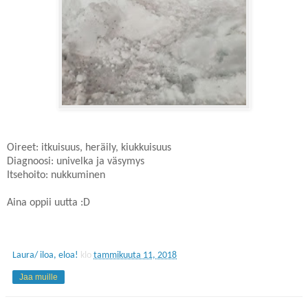
Oireet: itkuisuus, heräily, kiukkuisuus
Diagnoosi: univelka ja väsymys
Itsehoito: nukkuminen
Aina oppii uutta :D
Laura/ iloa, eloa!
klo
tammikuuta 11, 2018
Jaa muille