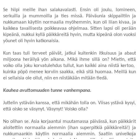
Se hiipi meille ihan salakavalasti. Ensin oli joulu, lomineen,
serkuilla ja mummoilla ja ties missä. Päiväunia skippailtiin ja
nukkumaan käytiin normaalia myöhemmin, kun oli liian kivaa, ja
kaikkea tavallisesta poikkeavaa ohjelmaa. Sitten lapsi oli perään
kipeänä, nukkui kyllä päikkäreitä hyvin, mutta kipeänä olon vuoksi
yöunet oli hyvin katkonaisia.
Kun taas tuli terveet päivät, jatkui kuitenkin itkuisuus ja abaut
miljoona heräilyä yön aikana. Mikä ihme sillä on? Mietin, että
voiko olla joku korvatulehdus tullut, kun kaikki aina niistä kertoo,
kuinka pöpö menee korviin saakka, eikä sitä huomaa. Meillä kun
ei sellaisia ole ollut, niin en niistäkään mitään tiedä.
Kauhea avuttomuuden tunne vanhempana.
Juttelin ystävän kanssa, että mikähän tolla on. Viisas ystävä kysyi,
että oisko se väsynyt. Väsynyt! Voisko olla?
No olihan se. Asia korjaantui muutamassa päivässä, kun päikkärit
aloitettiin normaalia aiemmin (ihan superpitkiä päikkäreitä!) ja
nukkumaankin käytiin normaalia aiemmin. Saatiin univelkoja