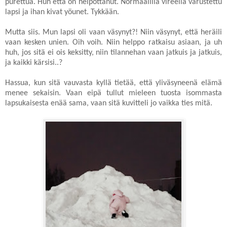
purettua. Huh että on helpottanut. Normaalilla vireellä varustettu
lapsi ja ihan kivat yöunet. Tykkään.
Mutta siis. Mun lapsi oli vaan väsynyt?! Niin väsynyt, että heräili
vaan kesken unien. Oih voih. Niin helppo ratkaisu asiaan, ja uh
huh, jos sitä ei ois keksitty, niin tilannehan vaan jatkuis ja jatkuis,
ja kaikki kärsisi..?
Hassua, kun sitä vauvasta kyllä tietää, että yliväsyneenä elämä
menee sekaisin. Vaan eipä tullut mieleen tuosta isommasta
lapsukaisesta enää sama, vaan sitä kuvitteli jo vaikka ties mitä.