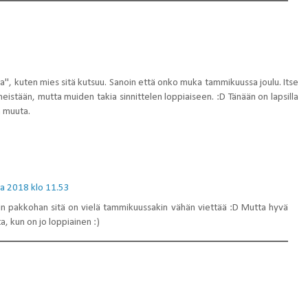
kaa", kuten mies sitä kutsuu. Sanoin että onko muka tammikuussa joulu. Itse
meistään, mutta muiden takia sinnittelen loppiaiseen. :D Tänään on lapsilla
n muuta.
a 2018 klo 11.53
niin pakkohan sitä on vielä tammikuussakin vähän viettää :D Mutta hyvä
a, kun on jo loppiainen :)