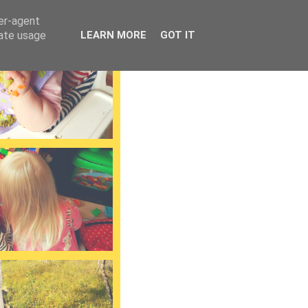
ser-agent
rate usage
LEARN MORE
GOT IT