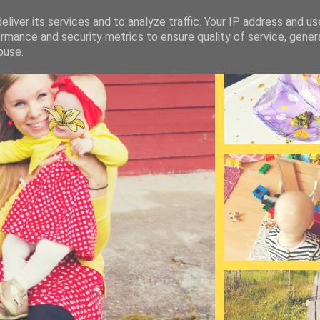
liver its services and to analyze traffic. Your IP address and u
rmance and security metrics to ensure quality of service, gene
buse.