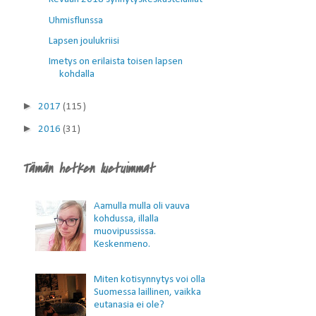
Uhmisflunssa
Lapsen joulukriisi
Imetys on erilaista toisen lapsen
kohdalla
►
2017
(115)
►
2016
(31)
Tämän hetken luetuimmat
Aamulla mulla oli vauva
kohdussa, illalla
muovipussissa.
Keskenmeno.
Miten kotisynnytys voi olla
Suomessa laillinen, vaikka
eutanasia ei ole?