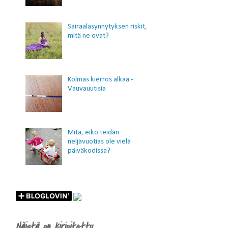
Sairaalasynnytyksen riskit,
mitä ne ovat?
Kolmas kierros alkaa -
Vauvauutisia
Mitä, eikö teidän
neljävuotias ole vielä
päiväkodissa?
Näistä on kirjoitettu