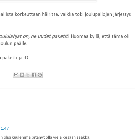
lista korkeuttaan häiritse, vaikka toki joulupallojen järjestys
oululahjat on,
ne uudet paketit
!
Huomaa kyllä, että tämä oli
joulun päälle.
a paketteja :D
21.47
D Sen olisi kuulemma pitänyt olla vielä kesään saakka.