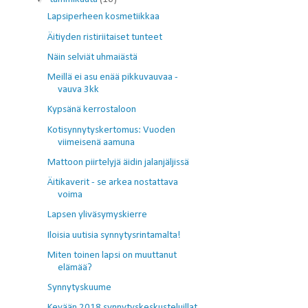
Lapsiperheen kosmetiikkaa
Äitiyden ristiriitaiset tunteet
Näin selviät uhmaiästä
Meillä ei asu enää pikkuvauvaa -
vauva 3kk
Kypsänä kerrostaloon
Kotisynnytyskertomus: Vuoden
viimeisenä aamuna
Mattoon piirtelyjä äidin jalanjäljissä
Äitikaverit - se arkea nostattava
voima
Lapsen yliväsymyskierre
Iloisia uutisia synnytysrintamalta!
Miten toinen lapsi on muuttanut
elämää?
Synnytyskuume
Kevään 2018 synnytyskeskusteluillat