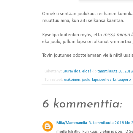
Onneksi sentään joulukuusi ei hänen kuninkaal
muuttuu aina, kun äiti selkänsä kääntää.
missä minun l
Kyselipä kuitenkin myös, että
eka joulu, jolloin lapsi on alkanut ymmärtää 
Tovin joutunee odottelemaan vielä niitä uusi
Lähettänyt
Laura/ iloa, eloa!
klo
tammikuuta 03, 2018
Tunnisteet:
esikoinen
,
joulu
,
lapsiperhearki
,
taapero
6 kommenttia:
Miia/Mammamiia
3. tammikuuta 2018 klo 
meillä tuli itku, kun kuusi vietiin jo pois. :