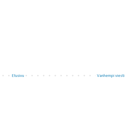
Etusivu
Vanhempi viesti