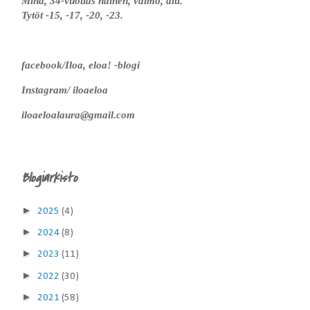
Minä, 34-vuotias nainen, vaimo, äiti.
Tytöt -15, -17, -20, -23.
facebook/Iloa, eloa! -blogi
Instagram/ iloaeloa
iloaeloalaura@gmail.com
Blogiarkisto
►
2025
(4)
►
2024
(8)
►
2023
(11)
►
2022
(30)
►
2021
(58)