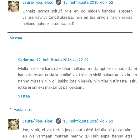
Laura/ iloa, eloa!
15. huhtikuuta 2018 klo 7.52
Onneks normalisoitui! Mie en oo näiden kahden lapsosen
välissä käynyt tarkistuksessa, niin en tiiä onko siinäkin välissä
heilunut johonkin suuntaan :D
Vastaa
Sarianna
12. huhtikuuta 2018 klo 22.39
Mulla heikkeni kans näkö ihan hulluna, mutta optikko sanoi, että ei
kannata ostaa uusia kun näkö voi tosiaan vielä palautua. No ku en
nähny mitään niin oli pakko jotain keksiä niin tilasin Kiinasta lasit,
jotka ei onneks maksanut paljoakaan :)
Vastaa
Vastaukset
Laura/ iloa, eloa!
15. huhtikuuta 2018 klo 7.53
Joo, sepä, ei voi tietää jos palautuukin! Miulla oli pakkorako,
en ois varmaan muuten menny :D Hah enpä tienny että