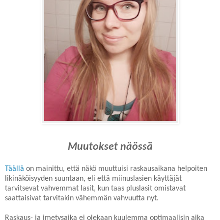
Muutokset näössä
Täällä
on mainittu, että näkö muuttuisi raskausaikana helpoiten
likinäköisyyden suuntaan, eli että miinuslasien käyttäjät
tarvitsevat vahvemmat lasit, kun taas pluslasit omistavat
saattaisivat tarvitakin vähemmän vahvuutta nyt.
Raskaus- ja imetysaika ei olekaan kuulemma optimaalisin aika