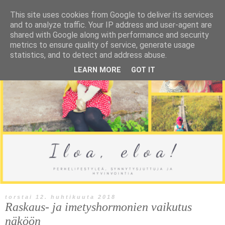
This site uses cookies from Google to deliver its services
and to analyze traffic. Your IP address and user-agent are
shared with Google along with performance and security
metrics to ensure quality of service, generate usage
statistics, and to detect and address abuse.
LEARN MORE
GOT IT
torstai 12. huhtikuuta 2018
Raskaus- ja imetyshormonien vaikutus
näköön