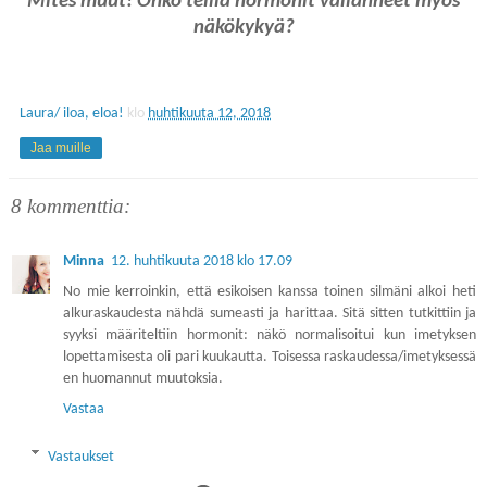
Mites muut! Onko teillä hormonit vallanneet myös
näkökykyä?
Laura/ iloa, eloa!
klo
huhtikuuta 12, 2018
Jaa muille
8 kommenttia:
Minna
12. huhtikuuta 2018 klo 17.09
No mie kerroinkin, että esikoisen kanssa toinen silmäni alkoi heti
alkuraskaudesta nähdä sumeasti ja harittaa. Sitä sitten tutkittiin ja
syyksi määriteltiin hormonit: näkö normalisoitui kun imetyksen
lopettamisesta oli pari kuukautta. Toisessa raskaudessa/imetyksessä
en huomannut muutoksia.
Vastaa
Vastaukset