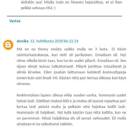
sieltäkin saa! Miulla tosin on hivenen hajataittoa, et ei ihan
pelkkä vahvuus riitä :)
Vastaa
Annika
12. huhtikuuta 2018 klo 22.54
Mä en oo tienny moista vaikka mulla on 3 lasta. :D Kävin
näöntarkastuksessa, kun neiti oli parikuinen. Ennallaan oli. Nyt
viime viikolla kävin taas, kun tarvin uudet piilarit. Ennallaan oli. Sen
sijaan silmät kuivuu tolkuttomasti. Piilarit jumittaa totaalisesti ja
silmiä kirvelee. Eilen jouduin laittamaan kahdesti kosteustippoja
ennen kuin sain linssit irti. Käytän niitä pari kertaa viikossa kun käyn
uimassa.
Keskimmäisen lapsen ollessa ehkä vuoden vanha, hommasin uudet
halvat lasit. Edelliset maksoi 600 e ja muksu oli saanut napattua pari
kertaa lasit päästä multa ja pelkäsin että hajottaa kalliit lasit.
Hommasin sit halpikset. Nyt kyllä käytän taas niitä kalliita, kun ne
on paremmat. Niissä halpiksissa siis oli samat vahvuudet. Eli mulla
ainakaan ei oo vaikuttanut näköön.