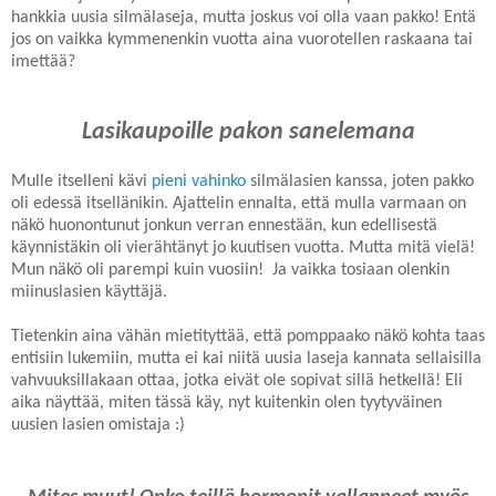
hankkia uusia silmälaseja, mutta joskus voi olla vaan pakko! Entä
jos on vaikka kymmenenkin vuotta aina vuorotellen raskaana tai
imettää?
Lasikaupoille pakon sanelemana
Mulle itselleni kävi
pieni vahinko
silmälasien kanssa, joten pakko
oli edessä itsellänikin. Ajattelin ennalta, että mulla varmaan on
näkö huonontunut jonkun verran ennestään, kun edellisestä
käynnistäkin oli vierähtänyt jo kuutisen vuotta. Mutta mitä vielä!
Mun näkö oli parempi kuin vuosiin! Ja vaikka tosiaan olenkin
miinuslasien käyttäjä.
Tietenkin aina vähän mietityttää, että pomppaako näkö kohta taas
entisiin lukemiin, mutta ei kai niitä uusia laseja kannata sellaisilla
vahvuuksillakaan ottaa, jotka eivät ole sopivat sillä hetkellä! Eli
aika näyttää, miten tässä käy, nyt kuitenkin olen tyytyväinen
uusien lasien omistaja :)