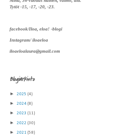
Minä, 34-vuotias nainen, vaimo, äiti.
Tytöt -15, -17, -20, -23.
facebook/Iloa, eloa! -blogi
Instagram/ iloaeloa
iloaeloalaura@gmail.com
Blogiarkisto
►
2025
(4)
►
2024
(8)
►
2023
(11)
►
2022
(30)
►
2021
(58)