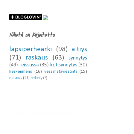
Näistä on kirjoitettu
lapsiperhearki
(98)
äitiys
(71)
raskaus
(63)
synnytys
(49)
reissussa
(35)
kotisynnytys
(30)
keskenmeno
(16)
vessahätäviestintä
(15)
naiseus
(11)
retkeily
(7)