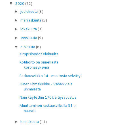
▼
2020
(72)
►
joulukuuta
(3)
►
marraskuuta
(5)
►
lokakuuta
(3)
►
syyskuuta
(9)
▼
elokuuta
(6)
Kirppislöydöt elokuulta
Kotihoito on onnekasta
koronasyksynä
Raskausviikko 34 - muutosta selvitty!
Öinen uhmakiukku - Vähän vielä
uhmaiästä
Näin käytettiin 170€ äitiysavustus
Muuttaminen raskausviikolla 31 ei
naurata
►
heinäkuuta
(11)