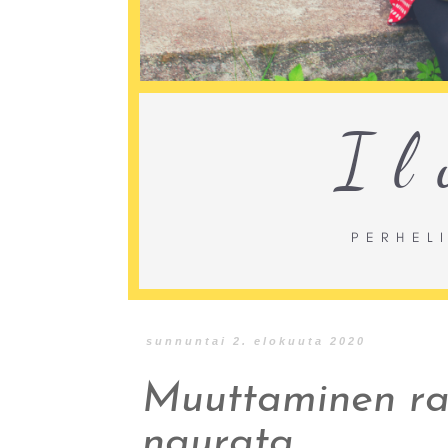
sunnuntai 2. elokuuta 2020
Muuttaminen ras
naurata