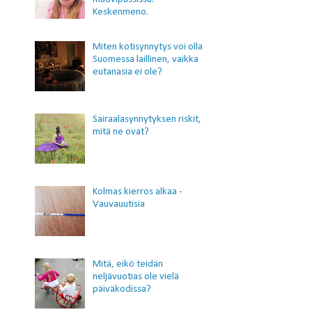
Keskenmeno.
Miten kotisynnytys voi olla
Suomessa laillinen, vaikka
eutanasia ei ole?
Sairaalasynnytyksen riskit,
mitä ne ovat?
Kolmas kierros alkaa -
Vauvauutisia
Mitä, eikö teidän
neljävuotias ole vielä
päiväkodissa?