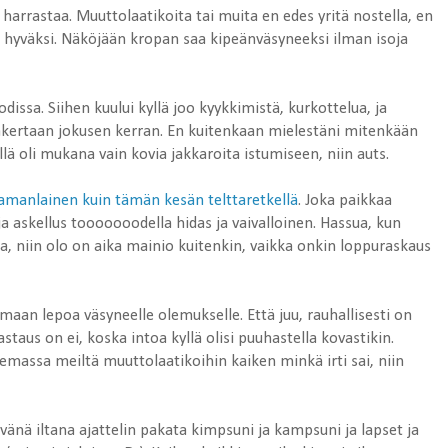
i harrastaa. Muuttolaatikoita tai muita en edes yritä nostella, en
le hyväksi. Näköjään kropan saa kipeänväsyneeksi ilman isoja
odissa. Siihen kuului kyllä joo kyykkimistä, kurkottelua, ja
läkertaan jokusen kerran. En kuitenkaan mielestäni mitenkään
lä oli mukana vain kovia jakkaroita istumiseen, niin auts.
amanlainen kuin tämän kesän telttaretkellä
. Joka paikkaa
 ja askellus tooooooodella hidas ja vaivalloinen. Hassua, kun
aa, niin olo on aika mainio kuitenkin, vaikka onkin loppuraskaus
maan lepoa väsyneelle olemukselle. Että juu, rauhallisesti on
astaus on ei, koska intoa kyllä olisi puuhastella kovastikin.
lemassa meiltä muuttolaatikoihin kaiken minkä irti sai, niin
vänä iltana ajattelin pakata kimpsuni ja kampsuni ja lapset ja