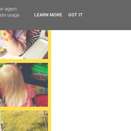
ser-agent
rate usage
LEARN MORE
GOT IT