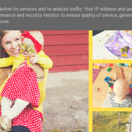
liver its services and to analyze traffic. Your IP address and u
rmance and security metrics to ensure quality of service, gene
buse.