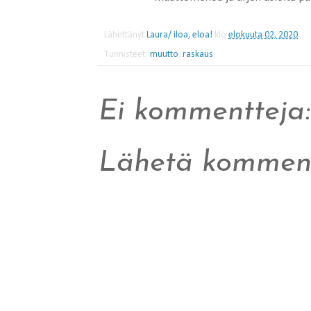
Lähettänyt
Laura/ iloa, eloa!
klo
elokuuta 02, 2020
Tunnisteet:
muutto
,
raskaus
Ei kommentteja:
Lähetä komment