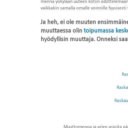
mennä yökylään uuteen kotiin odottelemaan (ta
vaikkakin samalla omalle voinnille fyysisesti
Ja heh, ei ole muuten ensimmäine
muuttaessa olin
toipumassa kes
hyödyllisin muuttaja. Onneksi saat
Ra
Raska
Raskau
Muuttomenoa ja arjen asioita p