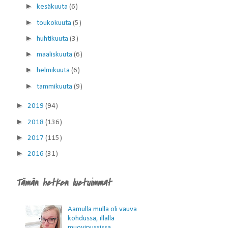
►
kesäkuuta
(6)
►
toukokuuta
(5)
►
huhtikuuta
(3)
►
maaliskuuta
(6)
►
helmikuuta
(6)
►
tammikuuta
(9)
►
2019
(94)
►
2018
(136)
►
2017
(115)
►
2016
(31)
Tämän hetken luetuimmat
Aamulla mulla oli vauva
kohdussa, illalla
muovipussissa.