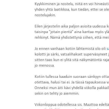
Kyykkiminen ja nostelu, niitä en voi hirveäst
yhden yhtä laatikkoa, kun tiedän, ettei se o
nostelujakin.
Eilen järjestelin aika paljon asioita uudessa k
taisinpa "jotain pientä" aina kantaa myös y
rehkinyt. Nämä yhdistettynä siihen, että meil
Jo ennen vanhaan kotiin lähtemistä olo oli
s
kolotti ja särki, vatsalihakset superväsyneet
sitten taas kun ei ylitä sitä näkymätöntä raj
jo menossa.
Kotiin tullessa kaaduin suoraan sänkyyn otta
otettava, halusi tai ei. Ja tässä tapauksessa v
Onneksi mun äiti kävi yhdellä viikolla pakkai
sekin on tehty jo aiemmin.
Viikonloppua odotellessa sis. Muuttoa edeltä