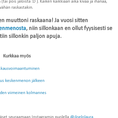
i pois jaloista :D ). Kaiken kaikkiaan aika kivaa ja ihanaa,
 vähän raskastakin.
n muuttoni raskaana! Ja vuosi sitten
kenmenosta
, niin sillonkaan en ollut fyysisesti se
iin sillonkin paljon apuja.
Kurkkaa myös
skausvoimaantuminen
us keskenmenon jälkeen
den viimeinen kolmannes
ääset seuraamaan Instagramin puolella
@iloelolaura